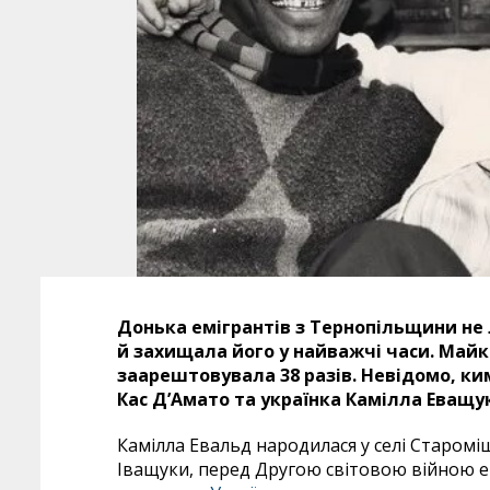
Донька емігрантів з Тернопільщини не 
й захищала його у найважчі часи.
Майка
заарештовувала 38 разів. Невідомо, ки
Кас Д’Амато та українка Камілла Еващу
Камілла Евальд народилася у селі Староміщ
Іващуки, перед Другою світовою війною е