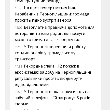
температурний рекорд
На щиті повертається Іван
16:48
Карабаник з Тернопільщини: громада
просить гідно зустріти Героя
Безоплатна правнича допомога для
16:00
ветеранів та їхніх родин: які послуги
можна отримати та як звернутися
У Тернополі перевірили роботу
15:10
кондиціонерів у громадському
транспорті
Рекордна спека і 12 пожеж в
14:33
екосистемах за добу на Тернопільщині:
рятувальники просять людей бути
відповідальними
У Тернополі жінка спокусилась на
13:25
забутий телефон — їй загрожує 8 років
тюрми