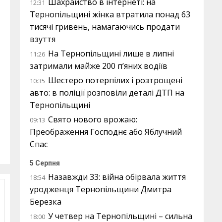
Шахрайство в інтернеті: на
12:31
Тернопільщині жінка втратила понад 63
тисячі гривень, намагаючись продати
взуття
На Тернопільщині лише в липні
11:26
затримали майже 200 п’яних водіїв
Шестеро потерпілих і розтрощені
10:35
авто: в поліції розповіли деталі ДТП на
Тернопільщині
Свято нового врожаю:
09:13
Преображення Господнє або Яблучний
Спас
5 Серпня
Назавжди 33: війна обірвала життя
18:54
уродженця Тернопільщини Дмитра
Березка
У четвер на Тернопільщині – сильна
18:00