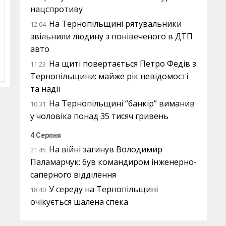
нацспротиву
На Тернопільщині рятувальники
12:04
звільнили людину з понівеченого в ДТП
авто
На щиті повертається Петро Федів з
11:23
Тернопільщини: майже рік невідомості
та надії
На Тернопільщині “банкір” виманив
10:31
у чоловіка понад 35 тисяч гривень
4 Серпня
На війні загинув Володимир
21:45
Паламарчук: був командиром інженерно-
саперного відділення
У середу на Тернопільщині
18:40
очікується шалена спека