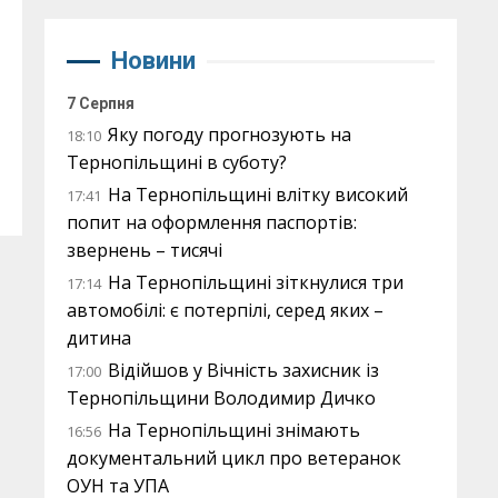
Новини
7 Серпня
Яку погоду прогнозують на
18:10
Тернопільщині в суботу?
На Тернопільщині влітку високий
17:41
попит на оформлення паспортів:
звернень – тисячі
На Тернопільщині зіткнулися три
17:14
автомобілі: є потерпілі, серед яких –
дитина
Відійшов у Вічність захисник із
17:00
Тернопільщини Володимир Дичко
На Тернопільщині знімають
16:56
документальний цикл про ветеранок
ОУН та УПА