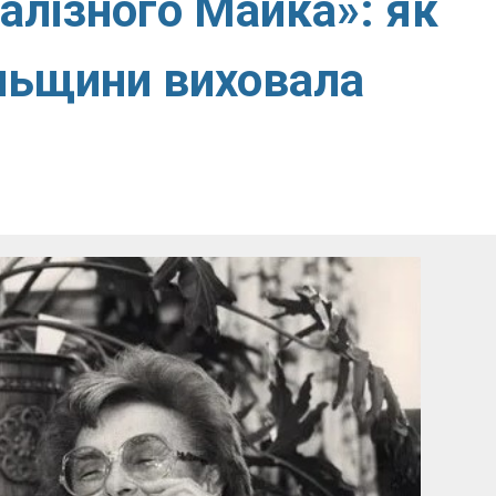
алізного Майка»: як
льщини виховала