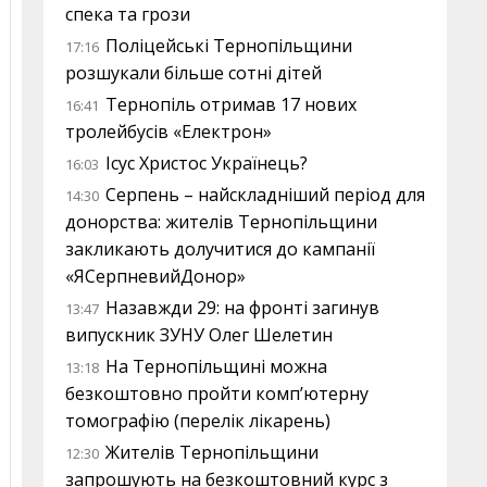
спека та грози
Поліцейські Тернопільщини
17:16
розшукали більше сотні дітей
Тернопіль отримав 17 нових
16:41
тролейбусів «Електрон»
Ісус Христос Українець?
16:03
Серпень – найскладніший період для
14:30
донорства: жителів Тернопільщини
закликають долучитися до кампанії
«ЯСерпневийДонор»
Назавжди 29: на фронті загинув
13:47
випускник ЗУНУ Олег Шелетин
На Тернопільщині можна
13:18
безкоштовно пройти комп’ютерну
томографію (перелік лікарень)
Жителів Тернопільщини
12:30
запрошують на безкоштовний курс з