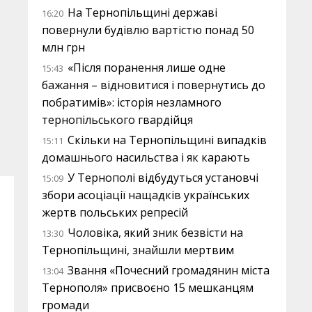
На Тернопільщині державі
16:20
повернули будівлю вартістю понад 50
млн грн
«Після поранення лише одне
15:43
бажання – відновитися і повернутись до
побратимів»: історія незламного
тернопільського гвардійця
Скільки на Тернопільщині випадків
15:11
домашнього насильства і як карають
У Тернополі відбудуться установчі
15:09
збори асоціації нащадків українських
жертв польських репресій
Чоловіка, який зник безвісти на
13:30
Тернопільщині, знайшли мертвим
Звання «Почесний громадянин міста
13:04
Тернополя» присвоєно 15 мешканцям
громади