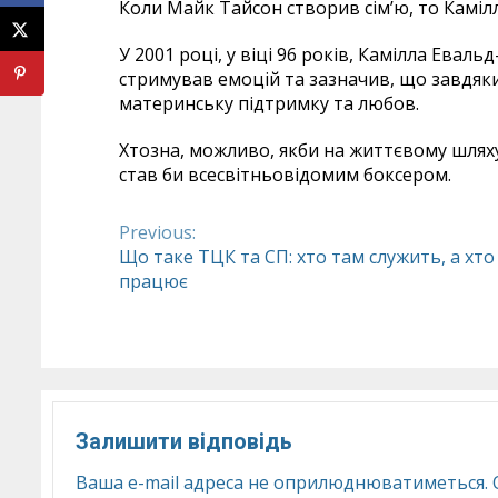
Коли Майк Тайсон створив сім’ю, то Камілл
У 2001 році, у віці 96 років, Камілла Евал
стримував емоцій та зазначив, що завдяки
материнську підтримку та любов.
Хтозна, можливо, якби на життєвому шляху 
став би всесвітньовідомим боксером.
Previous:
Continue
Що таке ТЦК та СП: хто там служить, а хто
працює
Reading
Залишити відповідь
Ваша e-mail адреса не оприлюднюватиметься.