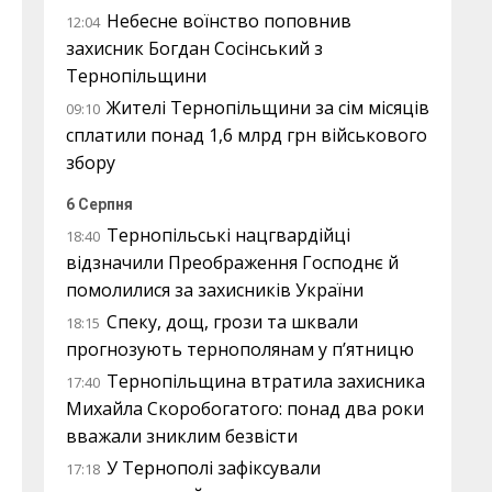
Небесне воїнство поповнив
12:04
захисник Богдан Сосінський з
Тернопільщини
Жителі Тернопільщини за сім місяців
09:10
сплатили понад 1,6 млрд грн військового
збору
6 Серпня
Тернопільські нацгвардійці
18:40
відзначили Преображення Господнє й
помолилися за захисників України
Спеку, дощ, грози та шквали
18:15
прогнозують тернополянам у п’ятницю
Тернопільщина втратила захисника
17:40
Михайла Скоробогатого: понад два роки
вважали зниклим безвісти
У Тернополі зафіксували
17:18