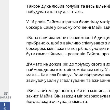
Тайсон дуже любив голубів та весь вільни
побудувати клітку для птахів.
У 16 років Тайсон втратив біологічну маті
боксера. Саме у їхньому оточенні Майк ві
«Вона навчила мене незалежності й дисципл
прибраною, щоб я ввічливо спілкувався з 
боксером, мені вже не потрібно було мити 
бути самостійним», – розповів Тайсон про с
Д’Амато не дожив рік до тріумфу свого вих
наймолодшим в історії чемпіоном світу. У 
мама – Камілла Еващук. Вона підтримувала 
звинувачували у зґвалтуванні та вживанні
«Ви ставитеся до нього, ніби він машина, 
87
захист Майка. Він завжди міг розраховуват
SHARES
його завжди очікувала кімната.
87