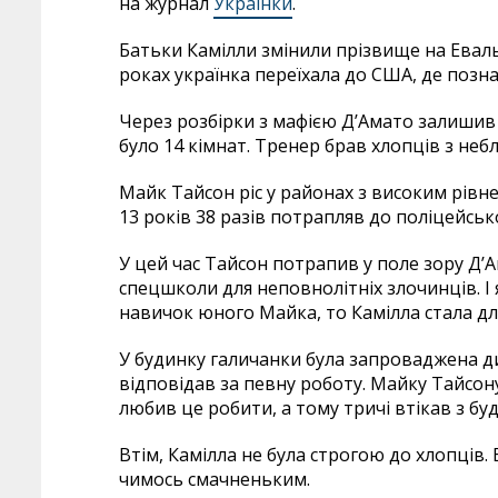
на журнал
Українки
.
Батьки Камілли змінили прізвище на Евальд
роках українка переїхала до США, де позн
Через розбірки з мафією Д’Амато залишив 
було 14 кімнат. Тренер брав хлопців з неб
Майк Тайсон ріс у районах з високим рівне
13 років 38 разів потрапляв до поліцейсько
У цей час Тайсон потрапив у поле зору Д’А
спецшколи для неповнолітніх злочинців. 
навичок юного Майка, то Камілла стала д
У будинку галичанки була запроваджена д
відповідав за певну роботу. Майку Тайсону
любив це робити, а тому тричі втікав з бу
Втім, Камілла не була строгою до хлопців.
чимось смачненьким.