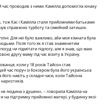
й час проводив з ними. Камілла допомогла юнаку
р, тож Кас і Камілла стали прийомними батьками
дчув справжню турботу та сімейний затишок.
іні. Для неї було важливо, аби моя кімната була
людьми. Після того як я став знаменитим
посуд чи підмітати підлогу, але я знав, що маю
вою другу маму під час візиту в Україну.
ованця, коли у 18 років Тайсон став
цей час поруч із боксером була його українська
його навіть у складні часи, коли Тайсона
 наркотиків.
а не людина з душею», – говорила Камілла на
и на підтримку прийомної матері, у будинку якої