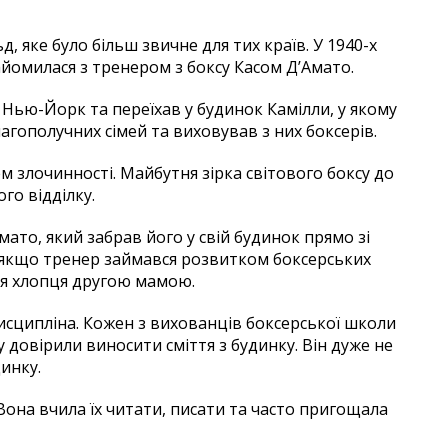
, яке було більш звичне для тих країв. У 1940-х
айомилася з тренером з боксу Касом Д’Амато.
Нью-Йорк та переїхав у будинок Камілли, у якому
лагополучних сімей та виховував з них боксерів.
м злочинності. Майбутня зірка світового боксу до
го відділку.
мато, який забрав його у свій будинок прямо зі
І якщо тренер займався розвитком боксерських
ля хлопця другою мамою.
исципліна. Кожен з вихованців боксерської школи
 довірили виносити сміття з будинку. Він дуже не
динку.
 Вона вчила їх читати, писати та часто пригощала