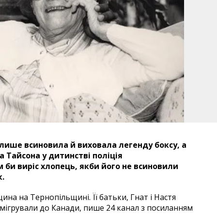
лише всиновила й виховала легенду боксу, а
 Тайсона у дитинстві поліція
м би виріс хлопець, якби його не всиновили
к.
ина на Тернопільщині. Її батьки, Гнат і Настя
мігрували до Канади, пише 24 канал з посиланням