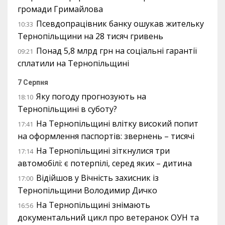
громади Гримайлова
Псевдопрацівник банку ошукав жительку
10:33
Тернопільщини на 28 тисяч гривень
Понад 5,8 млрд грн на соціальні гарантії
09:21
сплатили на Тернопільщині
7 Серпня
Яку погоду прогнозують на
18:10
Тернопільщині в суботу?
На Тернопільщині влітку високий попит
17:41
на оформлення паспортів: звернень – тисячі
На Тернопільщині зіткнулися три
17:14
автомобілі: є потерпілі, серед яких – дитина
Відійшов у Вічність захисник із
17:00
Тернопільщини Володимир Дичко
На Тернопільщині знімають
16:56
документальний цикл про ветеранок ОУН та