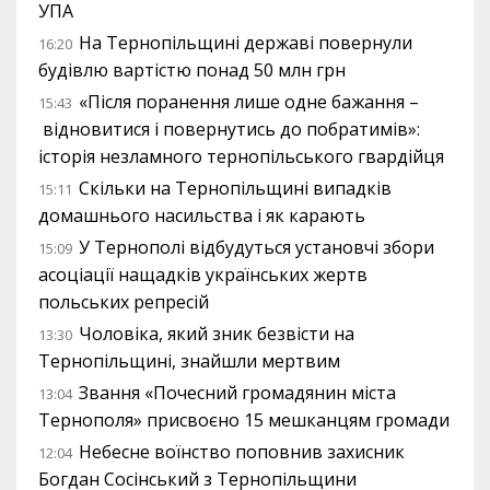
УПА
На Тернопільщині державі повернули
16:20
будівлю вартістю понад 50 млн грн
«Після поранення лише одне бажання –
15:43
відновитися і повернутись до побратимів»:
історія незламного тернопільського гвардійця
Скільки на Тернопільщині випадків
15:11
домашнього насильства і як карають
У Тернополі відбудуться установчі збори
15:09
асоціації нащадків українських жертв
польських репресій
Чоловіка, який зник безвісти на
13:30
Тернопільщині, знайшли мертвим
Звання «Почесний громадянин міста
13:04
Тернополя» присвоєно 15 мешканцям громади
Небесне воїнство поповнив захисник
12:04
Богдан Сосінський з Тернопільщини