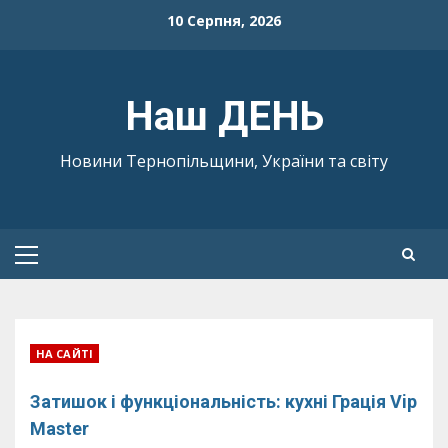
Skip
10 Серпня, 2026
to
content
Наш ДЕНЬ
Новини Тернопільщини, України та світу
Primary
Menu
НА САЙТІ
Затишок і функціональність: кухні Грація Vip
Master