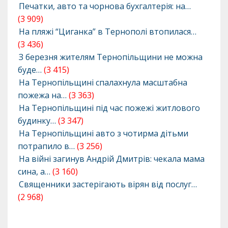
Печатки, авто та чорнова бухгалтерія: на…
(3 909)
На пляжі “Циганка” в Тернополі втопилася…
(3 436)
З березня жителям Тернопільщини не можна
буде…
(3 415)
На Тернопільщині спалахнула масштабна
пожежа на…
(3 363)
На Тернопільщині під час пожежі житлового
будинку…
(3 347)
На Тернопільщині авто з чотирма дітьми
потрапило в…
(3 256)
На війні загинув Андрій Дмитрів: чекала мама
сина, а…
(3 160)
Священники застерігають вірян від послуг…
(2 968)