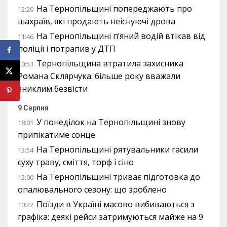
На Тернопільщині попереджають про
12:20
шахраїв, які продають неіснуючі дрова
На Тернопільщині п’яний водій втікав від
11:46
поліції і потрапив у ДТП
Тернопільщина втратила захисника
10:53
Романа Склярчука: більше року вважали
зниклим безвісти
9 Серпня
У понеділок на Тернопільщині знову
18:01
припікатиме сонце
На Тернопільщині рятувальники гасили
13:54
суху траву, сміття, торф і сіно
На Тернопільщині триває підготовка до
12:00
опалювального сезону: що зроблено
Поїзди в Україні масово вибиваються з
10:22
графіка: деякі рейси затримуються майже на 9