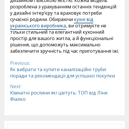
дизайном і високою якістю. Кожна модель
розроблена з урахуванням останніх тенденцій
у дизайні інтер’єру та враховує потреби
сучасної родини. Обираючи
кухні від
українського виробника
, ви отримуєте не
тільки стильний та елегантний кухонний
простір для вашого житла, а й функціональні
рішення, що допоможуть максимально
забезпечити зручність під час приготування їжі.
Previous:
Continue
Як вибрати та купити каналізаційні труби:
поради та рекомендації для успішної покупки
Reading
Next:
Кімнатні рослини які цвітуть: ТОП від Ліни
Фіалко