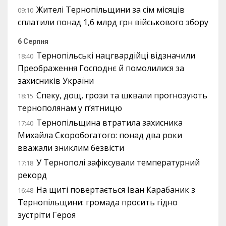
Жителі Тернопільщини за сім місяців
09:10
сплатили понад 1,6 млрд грн військового збору
6 Серпня
Тернопільські нацгвардійці відзначили
18:40
Преображення Господнє й помолилися за
захисників України
Спеку, дощ, грози та шквали прогнозують
18:15
тернополянам у п’ятницю
Тернопільщина втратила захисника
17:40
Михайла Скоробогатого: понад два роки
вважали зниклим безвісти
У Тернополі зафіксували температурний
17:18
рекорд
На щиті повертається Іван Карабаник з
16:48
Тернопільщини: громада просить гідно
зустріти Героя