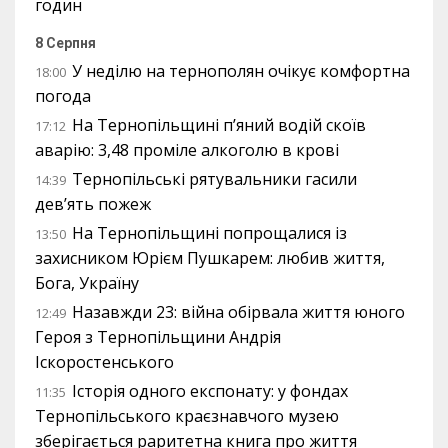
годин
8 Серпня
У неділю на тернополян очікує комфортна
18:00
погода
На Тернопільщині п’яний водій скоїв
17:12
аварію: 3,48 проміле алкоголю в крові
Тернопільські рятувальники гасили
14:39
дев’ять пожеж
На Тернопільщині попрощалися із
13:50
захисником Юрієм Пушкарем: любив життя,
Бога, Україну
Назавжди 23: війна обірвала життя юного
12:49
Героя з Тернопільщини Андрія
Іскоростенського
Історія одного експонату: у фондах
11:35
Тернопільського краєзнавчого музею
зберігається раритетна книга про життя