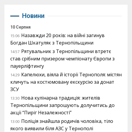
Новини
10 Серпня
Назавжди 20 років: на війні загинув
15:06
Богдан Шкатуляк з Тернопільщини
Рятувальник з Тернопільщини втретє
14:57
став срібним призером чемпіонату Європи з
пауерліфтингу
Капелюхи, віяла й історії Тернополя: містян
14:29
кличуть на костюмовану екскурсію за донат
ЗСУ
Нова кулінарна традиція: жителів
13:30
Тернопільщини запрошують долучитись до
акції “Пиріг Незалежності”
Поліція знайшла родичів чоловіка, тіло
13:00
якого виявили біля АЗС у Тернополі