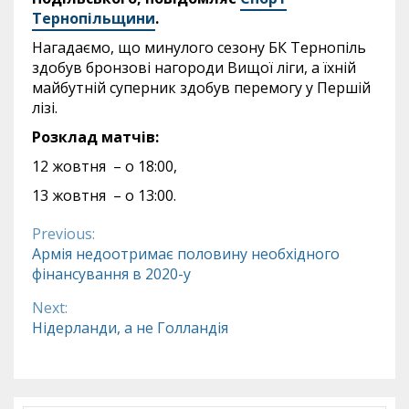
Тернопільщини
.
Нагадаємо, що минулого сезону БК Тернопіль
здобув бронзові нагороди Вищої ліги, а їхній
майбутній суперник здобув перемогу у Першій
лізі.
Розклад матчів:
12 жовтня – о 18:00,
13 жовтня – о 13:00.
Previous:
Continue
Армія недоотримає половину необхідного
фінансування в 2020-у
Reading
Next:
Нідерланди, а не Голландія