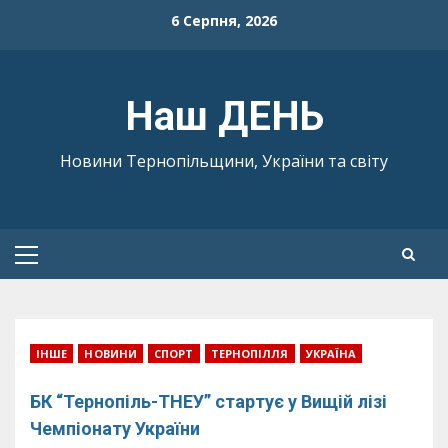
Skip
6 Серпня, 2026
to
content
Наш ДЕНЬ
Новини Тернопільщини, України та світу
Primary
Menu
ІНШЕ
НОВИНИ
СПОРТ
ТЕРНОПІЛЛЯ
УКРАЇНА
БК “Тернопіль-ТНЕУ” стартує у Вищій лізі
Чемпіонату України