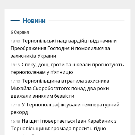
Новини
6 Серпня
Тернопільські нацгвардійці відзначили
18:40
Преображення Господнє й помолилися за
захисників України
Спеку, дощ, грози та шквали прогнозують
18:15
тернополянам у п’ятницю
Тернопільщина втратила захисника
17:40
Михайла Скоробогатого: понад два роки
вважали зниклим безвісти
У Тернополі зафіксували температурний
17:18
рекорд
На щиті повертається Іван Карабаник з
16:48
Тернопільщини: громада просить гідно