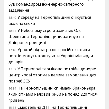
був командиром інженерно-саперного
відділення
У середу на Тернопільщині очікується
18:40
шалена спека
У Небесному строю захисник Олег
18:14
Шелетин з Тернопільщини: загинув на
Дніпропетровщині
Урожай під загрозою: російські атаки
17:48
портів можуть коштувати Україні мільярди
доларів
У Тернополі терміново потрібні донори:
17:09
центр крові отримав велике замовлення для
потреб ЗСУ
На Тернопільщині спіймали браконьєра,
16:34
який сітками наловив риби на понад 220 тисяч
гривень
Смертельна ДТП на Тернопільщині:
15:38