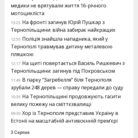
медики не врятували життя 16-річного
мотоцикліста
На фронті загинув Юрій Пушкар з
13:23
Тернопільщини: війна забирає найкращих
Поліція знайшла нападника, який у
12:50
Тернополі травмував дитину металевою
пляшкою
На щиті повертається Василь Ришкевич з
12:17
Тернопільщини: загинув під Покровськом
В парку “Загребелля” біля Тернополя
11:49
зрубали 248 дерев — справу передали до суду
На Тернопільщині продовжують гасити
10:39
велику пожежу на сміттєзвалищі
Хор із Тернополя представив Україну в
09:39
Естонії на масштабній антивоєнній прем’єрі
3 Серпня