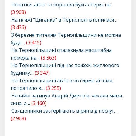
Печатки, авто та чорнова бухгалтерія: на…
(3 908)
На пляжі “Циганка” в Тернополі втопилася…
(3 436)
З березня жителям Тернопільщини не можна
буде…
(3 415)
На Тернопільщині спалахнула масштабна
пожежа на…
(3 363)
На Тернопільщині під час пожежі житлового
будинку…
(3 347)
На Тернопільщині авто з чотирма дітьми
потрапило в…
(3 255)
На війні загинув Андрій Дмитрів: чекала мама
сина, а…
(3 160)
Священники застерігають вірян від послуг…
(2 968)