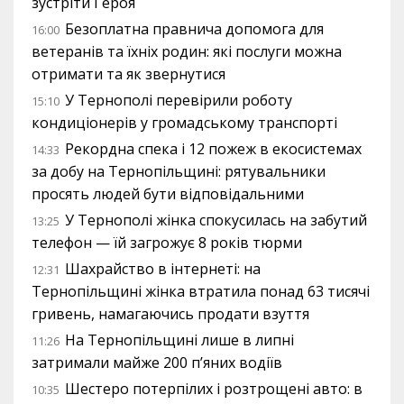
зустріти Героя
Безоплатна правнича допомога для
16:00
ветеранів та їхніх родин: які послуги можна
отримати та як звернутися
У Тернополі перевірили роботу
15:10
кондиціонерів у громадському транспорті
Рекордна спека і 12 пожеж в екосистемах
14:33
за добу на Тернопільщині: рятувальники
просять людей бути відповідальними
У Тернополі жінка спокусилась на забутий
13:25
телефон — їй загрожує 8 років тюрми
Шахрайство в інтернеті: на
12:31
Тернопільщині жінка втратила понад 63 тисячі
гривень, намагаючись продати взуття
На Тернопільщині лише в липні
11:26
затримали майже 200 п’яних водіїв
Шестеро потерпілих і розтрощені авто: в
10:35