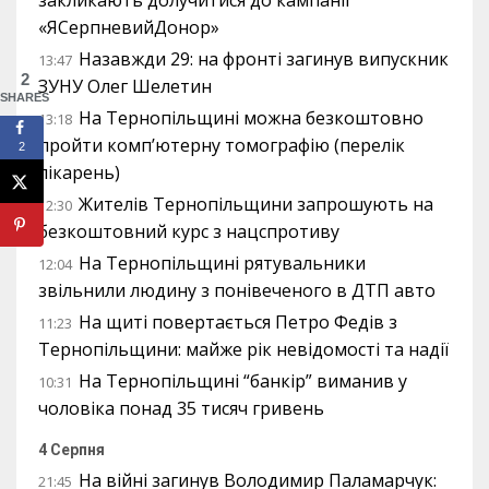
«ЯСерпневийДонор»
Назавжди 29: на фронті загинув випускник
13:47
2
ЗУНУ Олег Шелетин
SHARES
На Тернопільщині можна безкоштовно
13:18
пройти комп’ютерну томографію (перелік
2
лікарень)
Жителів Тернопільщини запрошують на
12:30
безкоштовний курс з нацспротиву
На Тернопільщині рятувальники
12:04
звільнили людину з понівеченого в ДТП авто
На щиті повертається Петро Федів з
11:23
Тернопільщини: майже рік невідомості та надії
На Тернопільщині “банкір” виманив у
10:31
чоловіка понад 35 тисяч гривень
4 Серпня
На війні загинув Володимир Паламарчук:
21:45