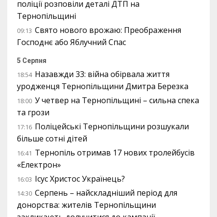
поліції розповіли деталі ДТП на
Тернопільщині
Свято нового врожаю: Преображення
09:13
Господнє або Яблучний Спас
5 Серпня
Назавжди 33: війна обірвала життя
18:54
уродженця Тернопільщини Дмитра Березка
У четвер на Тернопільщині – сильна спека
18:00
та грози
Поліцейські Тернопільщини розшукали
17:16
більше сотні дітей
Тернопіль отримав 17 нових тролейбусів
16:41
«Електрон»
Ісус Христос Українець?
16:03
Серпень – найскладніший період для
14:30
донорства: жителів Тернопільщини
закликають долучитися до кампанії