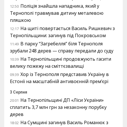
Поліція знайшла нападника, який у
12:50
Тернополі травмував дитину металевою
пляшкою
На щиті повертається Василь Ришкевич з
12:17
Тернопільщини: загинув під Покровськом
В парку “Загребелля” біля Тернополя
11:49
зрубали 248 дерев — справу передали до суду
На Тернопільщині продовжують гасити
10:39
велику пожежу на сміттєзвалищі
Хор із Тернополя представив Україну в
09:39
Естонії на масштабній антивоєнній прем’єрі
3 Серпня
На Тернопільщині ДП «Ліси України»
20:01
сплатить 3,7 млн грн за незаконну порубку
дерев
На Сумщині загинув Василь Романюк з
18:02