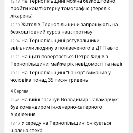
На Тернопільщині можна безкоштовно
13:18
пройти комп’ютерну томографію (перелік
лікарень)
Жителів Тернопільщини запрошують на
12:30
безкоштовний курс з нацспротиву
На Тернопільщині рятувальники
12:04
звільнили людину з понівеченого в ДТП авто
На щиті повертається Петро Федів з
11:23
Тернопільщини: майже рік невідомості та надії
На Тернопільщині “банкір” виманив у
10:31
чоловіка понад 35 тисяч гривень
4 Серпня
На війні загинув Володимир Паламарчук:
21:45
був командиром інженерно-саперного
відділення
У середу на Тернопільщині очікується
18:40
шалена спека