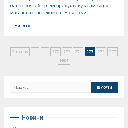
однієї ночі обікрали продуктову крамницю і
магазин із сантехнікою. В одному...
Читати
Пагінація
Previous
1
…
272
273
274
275
276
277
Next
записів
Пошук:
Новини