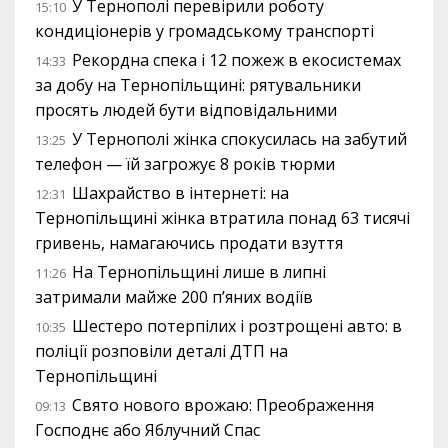
У Тернополі перевірили роботу
15:10
кондиціонерів у громадському транспорті
Рекордна спека і 12 пожеж в екосистемах
14:33
за добу на Тернопільщині: рятувальники
просять людей бути відповідальними
У Тернополі жінка спокусилась на забутий
13:25
телефон — їй загрожує 8 років тюрми
Шахрайство в інтернеті: на
12:31
Тернопільщині жінка втратила понад 63 тисячі
гривень, намагаючись продати взуття
На Тернопільщині лише в липні
11:26
затримали майже 200 п’яних водіїв
Шестеро потерпілих і розтрощені авто: в
10:35
поліції розповіли деталі ДТП на
Тернопільщині
Свято нового врожаю: Преображення
09:13
Господнє або Яблучний Спас