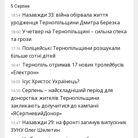
5 Серпня
Назавжди 33: війна обірвала життя
18:54
уродженця Тернопільщини Дмитра Березка
У четвер на Тернопільщині – сильна спека
18:00
та грози
Поліцейські Тернопільщини розшукали
17:16
більше сотні дітей
Тернопіль отримав 17 нових тролейбусів
16:41
«Електрон»
Ісус Христос Українець?
16:03
Серпень – найскладніший період для
14:30
донорства: жителів Тернопільщини
закликають долучитися до кампанії
«ЯСерпневийДонор»
Назавжди 29: на фронті загинув випускник
13:47
ЗУНУ Олег Шелетин