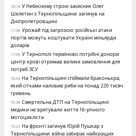
У Небесному строю захисник Олег
18:14
Шелетин з Тернопільщини: загинув на
Дніпропетровщині
Урожай під загрозою: російські атаки
17:48
портів можуть коштувати Україні мільярди
доларів
У Тернополі терміново потрібні донори:
17:09
центр крові отримав велике замовлення для
потреб ЗСУ
На Тернопільщині спіймали браконьєра,
16:34
який сітками наловив риби на понад 220 тисяч
гривень
Смертельна ДТП на Тернопільщині:
15:38
медики не врятували життя 16-річного
мотоцикліста
На фронті загинув Юрій Пушкар з
13:23
Тернопільщини: війна забирає найкращих