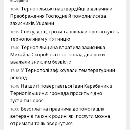
6 Серпня
Тернопільські нацгвардійці відзначили
18:40
Преображення Господнє й помолилися за
захисників України
Спеку, дощ, грози та шквали прогнозують
18:15
тернополянам у п’ятницю
Тернопільщина втратила захисника
17:40
Михайла Скоробогатого: понад два роки
вважали зниклим безвісти
У Тернополі зафіксували температурний
17:18
рекорд
На щиті повертається Іван Карабаник з
16:48
Тернопільщини: громада просить гідно
зустріти Героя
Безоплатна правнича допомога для
16:00
ветеранів та їхніх родин: які послуги можна
отримати та як звернутися