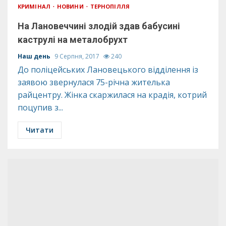
КРИМІНАЛ
НОВИНИ
ТЕРНОПІЛЛЯ
На Лановеччині злодій здав бабусині
каструлі на металобрухт
Наш день
9 Серпня, 2017
240
До поліцейських Лановецького відділення із
заявою звернулася 75-річна жителька
райцентру. Жінка скаржилася на крадія, котрий
поцупив з...
Читати