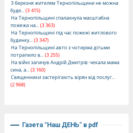
З березня жителям Тернопільщини не можна
буде…
(3 415)
На Тернопільщині спалахнула масштабна
пожежа на…
(3 363)
На Тернопільщині під час пожежі житлового
будинку…
(3 347)
На Тернопільщині авто з чотирма дітьми
потрапило в…
(3 255)
На війні загинув Андрій Дмитрів: чекала мама
сина, а…
(3 160)
Священники застерігають вірян від послуг…
(2 968)
Газета “Наш ДЕНЬ” в pdf