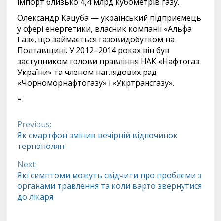
імпорт близько 4,4 млрд кубометрів газу.
Олександр Кацуба — український підприємець
у сфері енергетики, власник компанії «Альфа
Газ», що займається газовидобутком на
Полтавщині. У 2012–2014 роках він був
заступником голови правління НАК «Нафтогаз
України» та членом наглядових рад
«Чорноморнафтогазу» і «Укртрансгазу».
=
Previous:
Continue
Як смартфон змінив вечірній відпочинок
тернополян
Reading
Next:
Які симптоми можуть свідчити про проблеми з
органами травлення та коли варто звернутися
до лікаря