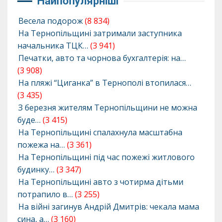
Найпопулярніші
Весела подорож
(8 834)
На Тернопільщині затримали заступника
начальника ТЦК…
(3 941)
Печатки, авто та чорнова бухгалтерія: на…
(3 908)
На пляжі “Циганка” в Тернополі втопилася…
(3 435)
З березня жителям Тернопільщини не можна
буде…
(3 415)
На Тернопільщині спалахнула масштабна
пожежа на…
(3 361)
На Тернопільщині під час пожежі житлового
будинку…
(3 347)
На Тернопільщині авто з чотирма дітьми
потрапило в…
(3 255)
На війні загинув Андрій Дмитрів: чекала мама
сина, а…
(3 160)