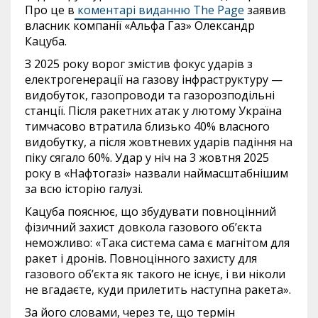
Про це в
коментарі виданню The Page
заявив
власник компанії «Альфа Газ» Олександр
Кацуба.
З 2025 року ворог змістив фокус ударів з
електрогенерації на газову інфраструктуру —
видобуток, газопроводи та газорозподільні
станції. Після ракетних атак у лютому Україна
тимчасово втратила близько 40% власного
видобутку, а після жовтневих ударів падіння на
піку сягало 60%. Удар у ніч на 3 жовтня 2025
року в «Нафтогазі» назвали наймасштабнішим
за всю історію галузі.
Кацуба пояснює, що збудувати повноцінний
фізичний захист довкола газового об’єкта
неможливо: «Така система сама є магнітом для
ракет і дронів. Повноцінного захисту для
газового об’єкта як такого не існує, і ви ніколи
не вгадаєте, куди прилетить наступна ракета».
За його словами, через те, що термін