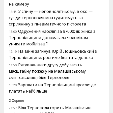
на камеру
У спину — неповнолітньому, в око —
13:45
сусіду: тернополянина судитимуть за
стрілянину з пневматичного пістолета
Одруження наосліп за $7000: як жінка з
13:00
Тернопільщини допомагала чоловікам
уникати мобілізації
На війні загинув Юрій Лошньовський з
12:19
Тернопільщини: ростиме без тата донька
Рятувальники другу добу гасять
11:50
масштабну пожежу на Малашівському
сміттєзвалищі біля Тернополя
Зарплати на Тернопільщині зросли: де
10:20
платять найбільше
2 Серпня
Біля Тернополя горить Малашівське
21:57