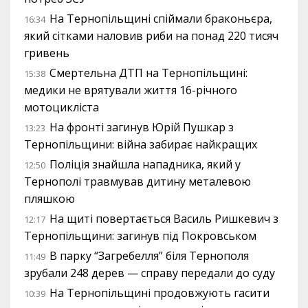
На Тернопільщині спіймали браконьєра,
16:34
який сітками наловив риби на понад 220 тисяч
гривень
Смертельна ДТП на Тернопільщині:
15:38
медики не врятували життя 16-річного
мотоцикліста
На фронті загинув Юрій Пушкар з
13:23
Тернопільщини: війна забирає найкращих
Поліція знайшла нападника, який у
12:50
Тернополі травмував дитину металевою
пляшкою
На щиті повертається Василь Ришкевич з
12:17
Тернопільщини: загинув під Покровськом
В парку “Загребелля” біля Тернополя
11:49
зрубали 248 дерев — справу передали до суду
На Тернопільщині продовжують гасити
10:39