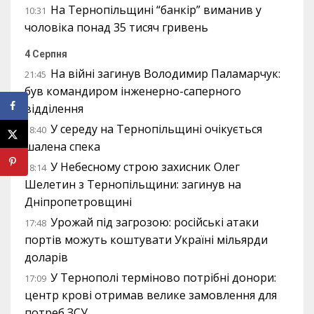
На Тернопільщині “банкір” виманив у
10:31
чоловіка понад 35 тисяч гривень
4 Серпня
На війні загинув Володимир Паламарчук:
21:45
був командиром інженерно-саперного
відділення
У середу на Тернопільщині очікується
18:40
шалена спека
У Небесному строю захисник Олег
18:14
Шелетин з Тернопільщини: загинув на
Дніпропетровщині
Урожай під загрозою: російські атаки
17:48
портів можуть коштувати Україні мільярди
доларів
У Тернополі терміново потрібні донори:
17:09
центр крові отримав велике замовлення для
потреб ЗСУ