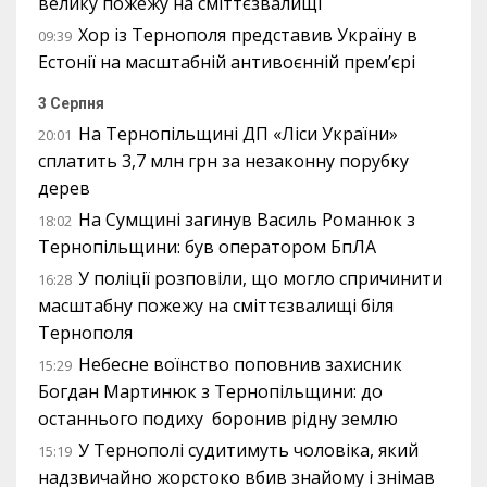
велику пожежу на сміттєзвалищі
Хор із Тернополя представив Україну в
09:39
Естонії на масштабній антивоєнній прем’єрі
3 Серпня
На Тернопільщині ДП «Ліси України»
20:01
сплатить 3,7 млн грн за незаконну порубку
дерев
На Сумщині загинув Василь Романюк з
18:02
Тернопільщини: був оператором БпЛА
У поліції розповіли, що могло спричинити
16:28
масштабну пожежу на сміттєзвалищі біля
Тернополя
Небесне воїнство поповнив захисник
15:29
Богдан Мартинюк з Тернопільщини: до
останнього подиху боронив рідну землю
У Тернополі судитимуть чоловіка, який
15:19
надзвичайно жорстоко вбив знайому і знімав