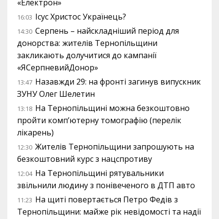
«Електрон»
Ісус Христос Українець?
16:03
Серпень – найскладніший період для
14:30
донорства: жителів Тернопільщини
закликають долучитися до кампанії
«ЯСерпневийДонор»
Назавжди 29: на фронті загинув випускник
13:47
ЗУНУ Олег Шелетин
На Тернопільщині можна безкоштовно
13:18
пройти комп’ютерну томографію (перелік
лікарень)
Жителів Тернопільщини запрошують на
12:30
безкоштовний курс з нацспротиву
На Тернопільщині рятувальники
12:04
звільнили людину з понівеченого в ДТП авто
На щиті повертається Петро Федів з
11:23
Тернопільщини: майже рік невідомості та надії