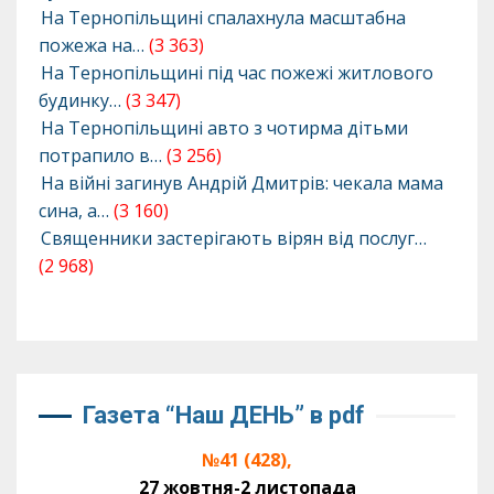
На Тернопільщині спалахнула масштабна
пожежа на…
(3 363)
На Тернопільщині під час пожежі житлового
будинку…
(3 347)
На Тернопільщині авто з чотирма дітьми
потрапило в…
(3 256)
На війні загинув Андрій Дмитрів: чекала мама
сина, а…
(3 160)
Священники застерігають вірян від послуг…
(2 968)
Газета “Наш ДЕНЬ” в pdf
№41 (428),
27 жовтня-2 листопада