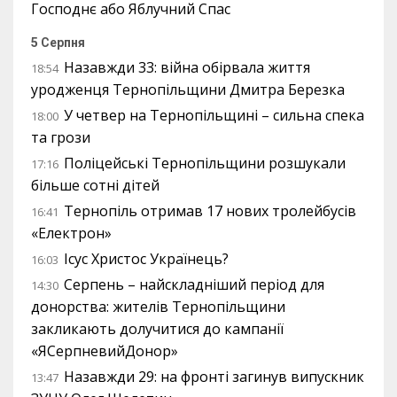
Господнє або Яблучний Спас
5 Серпня
Назавжди 33: війна обірвала життя
18:54
уродженця Тернопільщини Дмитра Березка
У четвер на Тернопільщині – сильна спека
18:00
та грози
Поліцейські Тернопільщини розшукали
17:16
більше сотні дітей
Тернопіль отримав 17 нових тролейбусів
16:41
«Електрон»
Ісус Христос Українець?
16:03
Серпень – найскладніший період для
14:30
донорства: жителів Тернопільщини
закликають долучитися до кампанії
«ЯСерпневийДонор»
Назавжди 29: на фронті загинув випускник
13:47