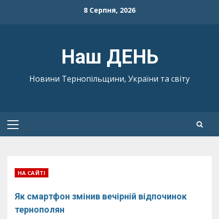
Skip
8 Серпня, 2026
to
content
Наш ДЕНЬ
Новини Тернопільщини, України та світу
Primary
Menu
НА САЙТІ
Як смартфон змінив вечірній відпочинок
тернополян