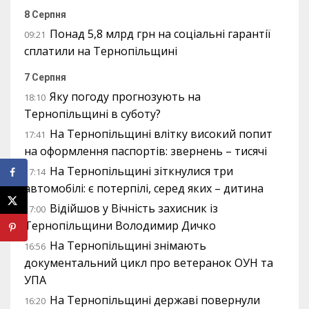
8 Серпня
Понад 5,8 млрд грн на соціальні гарантії
09:21
сплатили на Тернопільщині
7 Серпня
Яку погоду прогнозують на
18:10
Тернопільщині в суботу?
На Тернопільщині влітку високий попит
17:41
на оформлення паспортів: звернень – тисячі
На Тернопільщині зіткнулися три
17:14
автомобілі: є потерпілі, серед яких – дитина
Відійшов у Вічність захисник із
17:00
Тернопільщини Володимир Дичко
На Тернопільщині знімають
16:56
документальний цикл про ветеранок ОУН та
УПА
На Тернопільщині державі повернули
16:20