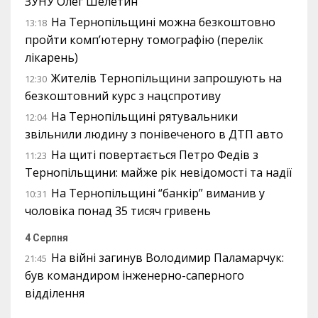
ЗУНУ Олег Шелетин
На Тернопільщині можна безкоштовно
13:18
пройти комп’ютерну томографію (перелік
лікарень)
Жителів Тернопільщини запрошують на
12:30
безкоштовний курс з нацспротиву
На Тернопільщині рятувальники
12:04
звільнили людину з понівеченого в ДТП авто
На щиті повертається Петро Федів з
11:23
Тернопільщини: майже рік невідомості та надії
На Тернопільщині “банкір” виманив у
10:31
чоловіка понад 35 тисяч гривень
4 Серпня
На війні загинув Володимир Паламарчук:
21:45
був командиром інженерно-саперного
відділення