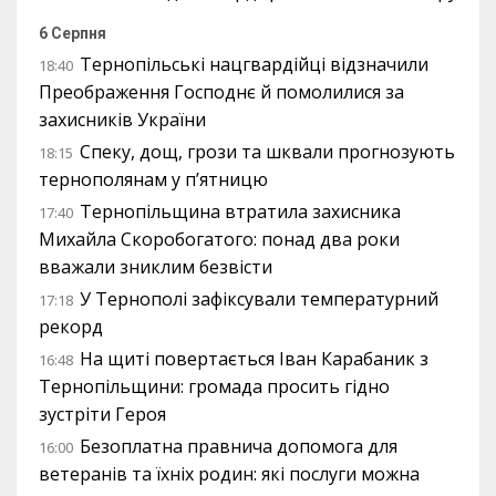
6 Серпня
Тернопільські нацгвардійці відзначили
18:40
Преображення Господнє й помолилися за
захисників України
Спеку, дощ, грози та шквали прогнозують
18:15
тернополянам у п’ятницю
Тернопільщина втратила захисника
17:40
Михайла Скоробогатого: понад два роки
вважали зниклим безвісти
У Тернополі зафіксували температурний
17:18
рекорд
На щиті повертається Іван Карабаник з
16:48
Тернопільщини: громада просить гідно
зустріти Героя
Безоплатна правнича допомога для
16:00
ветеранів та їхніх родин: які послуги можна