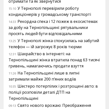
отримати та як звернутися
У Тернополі перевірили роботу
15:10
кондиціонерів у громадському транспорті
Рекордна спека і 12 пожеж в екосистемах
14:33
за добу на Тернопільщині: рятувальники
просять людей бути відповідальними
У Тернополі жінка спокусилась на забутий
13:25
телефон — їй загрожує 8 років тюрми
Шахрайство в інтернеті: на
12:31
Тернопільщині жінка втратила понад 63 тисячі
гривень, намагаючись продати взуття
На Тернопільщині лише в липні
11:26
затримали майже 200 п’яних водіїв
Шестеро потерпілих і розтрощені авто: в
10:35
поліції розповіли деталі ДТП на
Тернопільщині
Свято нового врожаю: Преображення
09:13