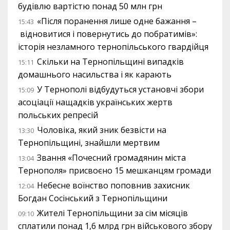
будівлю вартістю понад 50 млн грн
«Після поранення лише одне бажання –
15:43
відновитися і повернутись до побратимів»:
історія незламного тернопільського гвардійця
Скільки на Тернопільщині випадків
15:11
домашнього насильства і як карають
У Тернополі відбудуться установчі збори
15:09
асоціації нащадків українських жертв
польських репресій
Чоловіка, який зник безвісти на
13:30
Тернопільщині, знайшли мертвим
Звання «Почесний громадянин міста
13:04
Тернополя» присвоєно 15 мешканцям громади
Небесне воїнство поповнив захисник
12:04
Богдан Сосінський з Тернопільщини
Жителі Тернопільщини за сім місяців
09:10
сплатили понад 1,6 млрд грн військового збору