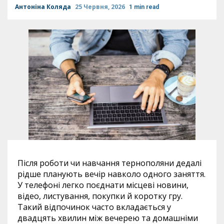
Антоніна Коляда
25 Червня, 2026
1 min read
Після роботи чи навчання тернополяни дедалі
рідше планують вечір навколо одного заняття.
У телефоні легко поєднати місцеві новини,
відео, листування, покупки й коротку гру.
Такий відпочинок часто вкладається у
двадцять хвилин між вечерею та домашніми