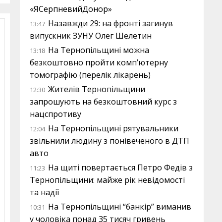
«ЯСерпневийДонор»
Назавжди 29: на фронті загинув
13:47
випускник ЗУНУ Олег Шелетин
На Тернопільщині можна
13:18
безкоштовно пройти комп’ютерну
томографію (перелік лікарень)
Жителів Тернопільщини
12:30
запрошують на безкоштовний курс з
нацспротиву
На Тернопільщині рятувальники
12:04
звільнили людину з понівеченого в ДТП
авто
На щиті повертається Петро Федів з
11:23
Тернопільщини: майже рік невідомості
та надії
На Тернопільщині “банкір” виманив
10:31
у чоловіка понад 35 тисяч гривень