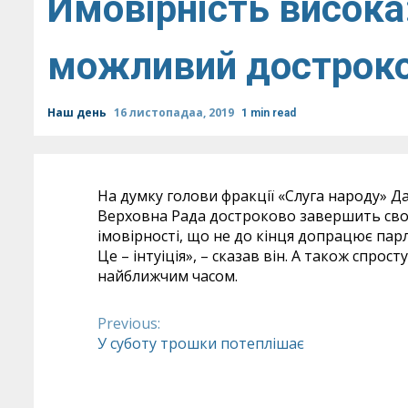
Ймовірність висока
можливий достроко
Наш день
16 листопадаа, 2019
1 min read
На думку голови фракції «Слуга народу» Дав
Верховна Рада достроково завершить свою
імовірності, що не до кінця допрацює парл
Це – інтуіція», – сказав він. А також спр
найближчим часом.
Previous:
Continue
У суботу трошки потеплішає
Reading