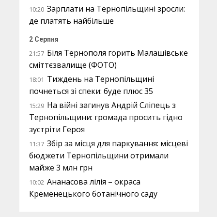
Зарплати на Тернопільщині зросли:
10:20
де платять найбільше
2 Серпня
Біля Тернополя горить Малашівське
21:57
сміттєзвалище (ФОТО)
Тиждень на Тернопільщині
18:01
почнеться зі спеки: буде плюс 35
На війні загинув Андрій Сліпець з
15:29
Тернопільщини: громада просить гідно
зустріти Героя
Збір за місця для паркування: місцеві
11:37
бюджети Тернопільщини отримали
майже 3 млн грн
Ананасова лілія – окраса
10:02
Кременецького ботанічного саду