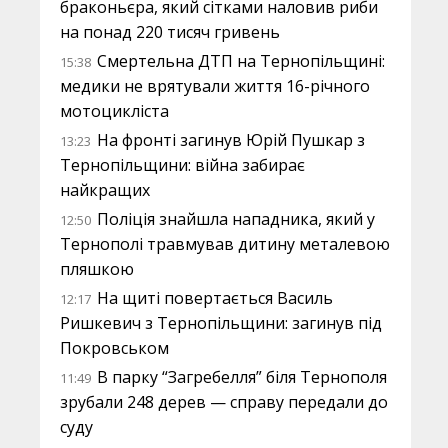
браконьєра, який сітками наловив риби
на понад 220 тисяч гривень
Смертельна ДТП на Тернопільщині:
15:38
медики не врятували життя 16-річного
мотоцикліста
На фронті загинув Юрій Пушкар з
13:23
Тернопільщини: війна забирає
найкращих
Поліція знайшла нападника, який у
12:50
Тернополі травмував дитину металевою
пляшкою
На щиті повертається Василь
12:17
Ришкевич з Тернопільщини: загинув під
Покровськом
В парку “Загребелля” біля Тернополя
11:49
зрубали 248 дерев — справу передали до
суду