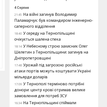
4 Серпня
На війні загинув Володимир
21:45
Паламарчук: був командиром інженерно-
саперного відділення
У середу на Тернопільщині
18:40
очікується шалена спека
У Небесному строю захисник Олег
18:14
Шелетин з Тернопільщини: загинув на
Дніпропетровщині
Урожай під загрозою: російські
17:48
атаки портів можуть коштувати Україні
мільярди доларів
У Тернополі терміново потрібні
17:09
донори: центр крові отримав велике
замовлення для потреб ЗСУ
На Тернопільщині спіймали
16:34