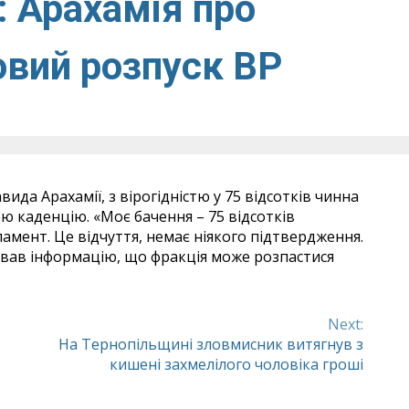
: Арахамія про
вий розпуск ВР
ида Арахамії, з вірогідністю у 75 відсотків чинна
 каденцію. «Моє бачення – 75 відсотків
амент. Це відчуття, немає ніякого підтвердження.
остував інформацію, що фракція може розпастися
Next:
На Тернопільщині зловмисник витягнув з
кишені захмелілого чоловіка гроші