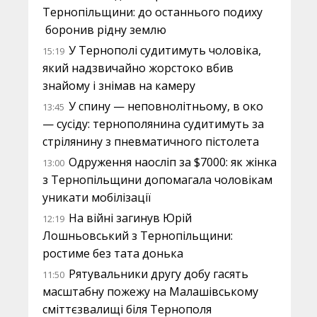
Тернопільщини: до останнього подиху
боронив рідну землю
У Тернополі судитимуть чоловіка,
15:19
який надзвичайно жорстоко вбив
знайому і знімав на камеру
У спину — неповнолітньому, в око
13:45
— сусіду: тернополянина судитимуть за
стрілянину з пневматичного пістолета
Одруження наосліп за $7000: як жінка
13:00
з Тернопільщини допомагала чоловікам
уникати мобілізації
На війні загинув Юрій
12:19
Лошньовський з Тернопільщини:
ростиме без тата донька
Рятувальники другу добу гасять
11:50
масштабну пожежу на Малашівському
сміттєзвалищі біля Тернополя