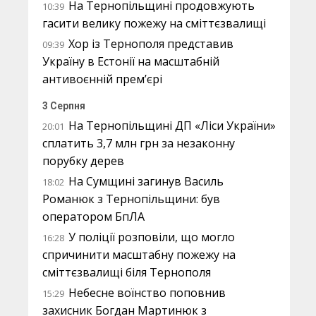
На Тернопільщині продовжують
10:39
гасити велику пожежу на сміттєзвалищі
Хор із Тернополя представив
09:39
Україну в Естонії на масштабній
антивоєнній прем’єрі
3 Серпня
На Тернопільщині ДП «Ліси України»
20:01
сплатить 3,7 млн грн за незаконну
порубку дерев
На Сумщині загинув Василь
18:02
Романюк з Тернопільщини: був
оператором БпЛА
У поліції розповіли, що могло
16:28
спричинити масштабну пожежу на
сміттєзвалищі біля Тернополя
Небесне воїнство поповнив
15:29
захисник Богдан Мартинюк з