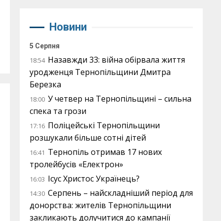
Новини
5 Серпня
Назавжди 33: війна обірвала життя
18:54
уродженця Тернопільщини Дмитра
Березка
У четвер на Тернопільщині – сильна
18:00
спека та грози
Поліцейські Тернопільщини
17:16
розшукали більше сотні дітей
Тернопіль отримав 17 нових
16:41
тролейбусів «Електрон»
Ісус Христос Українець?
16:03
Серпень – найскладніший період для
14:30
донорства: жителів Тернопільщини
закликають долучитися до кампанії