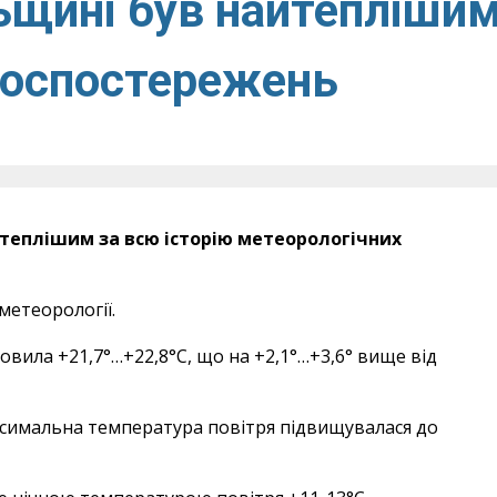
ьщині був найтепліши
еоспостережень
теплішим за всю історію метеорологічних
метеорології.
овила +21,7°…+22,8°С, що на +2,1°…+3,6° вище від
ксимальна температура повітря підвищувалася до