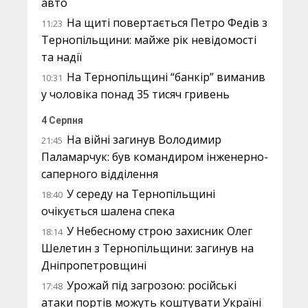
авто
На щиті повертається Петро Федів з
11:23
Тернопільщини: майже рік невідомості
та надії
На Тернопільщині “банкір” виманив
10:31
у чоловіка понад 35 тисяч гривень
4 Серпня
На війні загинув Володимир
21:45
Паламарчук: був командиром інженерно-
саперного відділення
У середу на Тернопільщині
18:40
очікується шалена спека
У Небесному строю захисник Олег
18:14
Шелетин з Тернопільщини: загинув на
Дніпропетровщині
Урожай під загрозою: російські
17:48
атаки портів можуть коштувати Україні