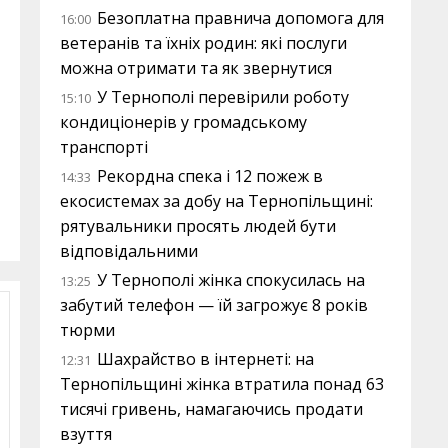
Безоплатна правнича допомога для
16:00
ветеранів та їхніх родин: які послуги
можна отримати та як звернутися
У Тернополі перевірили роботу
15:10
кондиціонерів у громадському
транспорті
Рекордна спека і 12 пожеж в
14:33
екосистемах за добу на Тернопільщині:
рятувальники просять людей бути
відповідальними
У Тернополі жінка спокусилась на
13:25
забутий телефон — їй загрожує 8 років
тюрми
Шахрайство в інтернеті: на
12:31
Тернопільщині жінка втратила понад 63
тисячі гривень, намагаючись продати
взуття