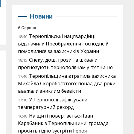
м
Новини
6 Серпня
Тернопільські нацгвардійці
18:40
відзначили Преображення Господнє й
помолилися за захисників України
Спеку, дощ, грози та шквали
18:15
прогнозують тернополянам у п’ятницю
Тернопільщина втратила захисника
17:40
Михайла Скоробогатого: понад два роки
вважали зниклим безвісти
У Тернополі зафіксували
17:18
температурний рекорд
На щиті повертається Іван
16:48
Карабаник з Тернопільщини: громада
просить гідно зустріти Героя