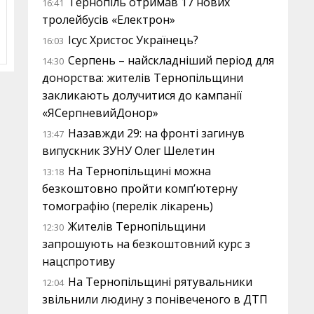
Тернопіль отримав 17 нових
16:41
тролейбусів «Електрон»
Ісус Христос Українець?
16:03
Серпень – найскладніший період для
14:30
донорства: жителів Тернопільщини
закликають долучитися до кампанії
«ЯСерпневийДонор»
Назавжди 29: на фронті загинув
13:47
випускник ЗУНУ Олег Шелетин
На Тернопільщині можна
13:18
безкоштовно пройти комп’ютерну
томографію (перелік лікарень)
Жителів Тернопільщини
12:30
запрошують на безкоштовний курс з
нацспротиву
На Тернопільщині рятувальники
12:04
звільнили людину з понівеченого в ДТП