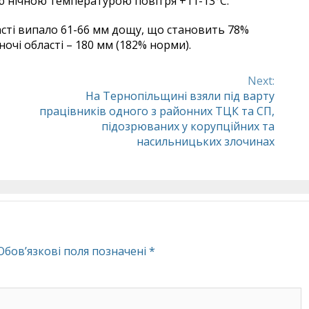
ю нічною температурою повітря +11-13°С.
ласті випало 61-66 мм дощу, що становить 78%
ночі області – 180 мм (182% норми).
Next:
На Тернопільщині взяли під варту
працівників одного з районних ТЦК та СП,
підозрюваних у корупційних та
насильницьких злочинах
Обов’язкові поля позначені
*