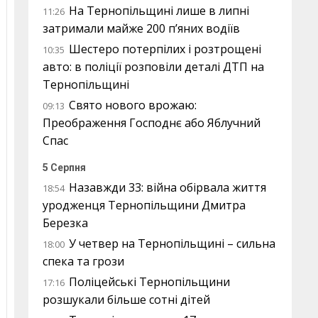
На Тернопільщині лише в липні
11:26
затримали майже 200 п’яних водіїв
Шестеро потерпілих і розтрощені
10:35
авто: в поліції розповіли деталі ДТП на
Тернопільщині
Свято нового врожаю:
09:13
Преображення Господнє або Яблучний
Спас
5 Серпня
Назавжди 33: війна обірвала життя
18:54
уродженця Тернопільщини Дмитра
Березка
У четвер на Тернопільщині – сильна
18:00
спека та грози
Поліцейські Тернопільщини
17:16
розшукали більше сотні дітей