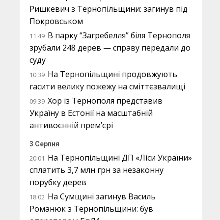
Ришкевич з Тернопільщини: загинув під
Покровськом
В парку “Загребелля” біля Тернополя
11:49
зрубали 248 дерев — справу передали до
суду
На Тернопільщині продовжують
10:39
гасити велику пожежу на сміттєзвалищі
Хор із Тернополя представив
09:39
Україну в Естонії на масштабній
антивоєнній прем’єрі
3 Серпня
На Тернопільщині ДП «Ліси України»
20:01
сплатить 3,7 млн грн за незаконну
порубку дерев
На Сумщині загинув Василь
18:02
Романюк з Тернопільщини: був