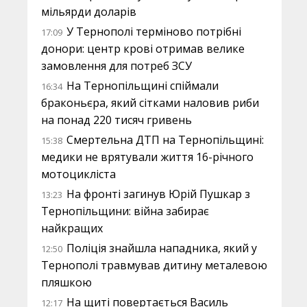
мільярди доларів
У Тернополі терміново потрібні
17:09
донори: центр крові отримав велике
замовлення для потреб ЗСУ
На Тернопільщині спіймали
16:34
браконьєра, який сітками наловив риби
на понад 220 тисяч гривень
Смертельна ДТП на Тернопільщині:
15:38
медики не врятували життя 16-річного
мотоцикліста
На фронті загинув Юрій Пушкар з
13:23
Тернопільщини: війна забирає
найкращих
Поліція знайшла нападника, який у
12:50
Тернополі травмував дитину металевою
пляшкою
На щиті повертається Василь
12:17