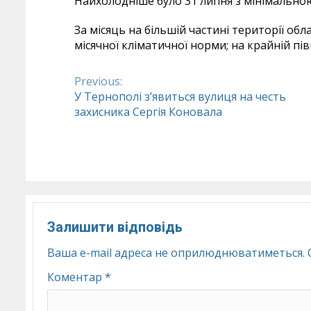
Найхолодніше було 31 липня з мінімально
За місяць на більшій частині території об
місячної кліматичної норми; на крайній пів
Previous:
Continue
У Тернополі з’явиться вулиця на честь
захисника Сергія Коновала
Reading
Залишити відповідь
Ваша e-mail адреса не оприлюднюватиметься.
Коментар
*