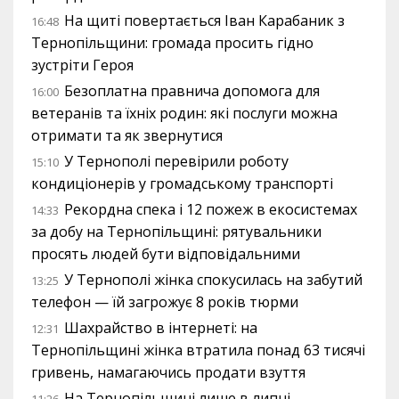
На щиті повертається Іван Карабаник з
16:48
Тернопільщини: громада просить гідно
зустріти Героя
Безоплатна правнича допомога для
16:00
ветеранів та їхніх родин: які послуги можна
отримати та як звернутися
У Тернополі перевірили роботу
15:10
кондиціонерів у громадському транспорті
Рекордна спека і 12 пожеж в екосистемах
14:33
за добу на Тернопільщині: рятувальники
просять людей бути відповідальними
У Тернополі жінка спокусилась на забутий
13:25
телефон — їй загрожує 8 років тюрми
Шахрайство в інтернеті: на
12:31
Тернопільщині жінка втратила понад 63 тисячі
гривень, намагаючись продати взуття
На Тернопільщині лише в липні
11:26