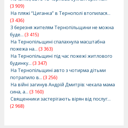
(3 909)
На пляжі “Циганка” в Тернополі втопилася…
(3 436)
З березня жителям Тернопільщини не можна
буде…
(3 415)
На Тернопільщині спалахнула масштабна
пожежа на…
(3 363)
На Тернопільщині під час пожежі житлового
будинку…
(3 347)
На Тернопільщині авто з чотирма дітьми
потрапило в…
(3 256)
На війні загинув Андрій Дмитрів: чекала мама
сина, а…
(3 160)
Священники застерігають вірян від послуг…
(2 968)