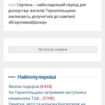
Серпень – найскладніший період для
14:30
донорства: жителів Тернопільщини
закликають долучитися до кампанії
«ЯСерпневийДонор»
Читати всі новини
Найпопулярніші
Весела подорож
(8 834)
На Тернопільщині затримали заступника
начальника ТЦК…
(3 945)
Печатки, авто та чорнова бухгалтерія: на…