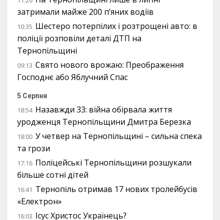
затримали майже 200 п’яних водіїв
Шестеро потерпілих і розтрощені авто: в
10:35
поліції розповіли деталі ДТП на
Тернопільщині
Свято нового врожаю: Преображення
09:13
Господнє або Яблучний Спас
5 Серпня
Назавжди 33: війна обірвала життя
18:54
уродженця Тернопільщини Дмитра Березка
У четвер на Тернопільщині – сильна спека
18:00
та грози
Поліцейські Тернопільщини розшукали
17:16
більше сотні дітей
Тернопіль отримав 17 нових тролейбусів
16:41
«Електрон»
Ісус Христос Українець?
16:03