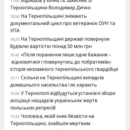
Відійшов у Вічність захисник із
17:00
Тернопільщини Володимир Дичко
На Тернопільщині знімають
16:56
документальний цикл про ветеранок ОУН та
УПА
На Тернопільщині державі повернули
16:20
будівлю вартістю понад 50 млн грн
«Після поранення лише одне бажання –
15:43
відновитися і повернутись до побратимів»:
історія незламного тернопільського гвардійця
Скільки на Тернопільщині випадків
15:11
домашнього насильства і як карають
У Тернополі відбудуться установчі збори
15:09
асоціації нащадків українських жертв
польських репресій
Чоловіка, який зник безвісти на
13:30
Тернопільщині, знайшли мертвим