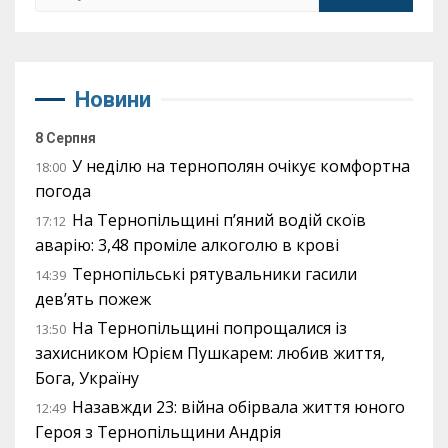
Новини
8 Серпня
У неділю на тернополян очікує комфортна
18:00
погода
На Тернопільщині п’яний водій скоїв
17:12
аварію: 3,48 проміле алкоголю в крові
Тернопільські рятувальники гасили
14:39
дев’ять пожеж
На Тернопільщині попрощалися із
13:50
захисником Юрієм Пушкарем: любив життя,
Бога, Україну
Назавжди 23: війна обірвала життя юного
12:49
Героя з Тернопільщини Андрія