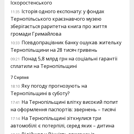
Іскоростенського
Історія одного експонату: у фондах
11:35
Тернопільського краєзнавчого музею
зберігається раритетна книга про життя
громади Гримайлова
Псевдопрацівник банку ошукав жительку
10:33
Тернопільщини на 28 тисяч гривень
Понад 5,8 млрд грн на соціальні гарантії
09:21
сплатили на Тернопільщині
7 Серпня
Яку погоду прогнозують на
18:10
Тернопільщині в суботу?
На Тернопільщині влітку високий попит
17:41
на оформлення паспортів: звернень – тисячі
На Тернопільщині зіткнулися три
17:14
автомобілі: є потерпілі, серед яких – дитина