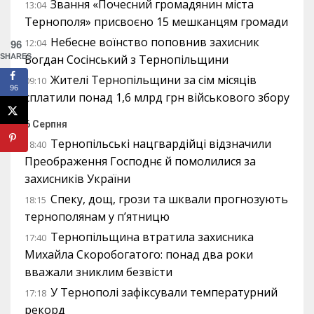
Звання «Почесний громадянин міста
13:04
Тернополя» присвоєно 15 мешканцям громади
Небесне воїнство поповнив захисник
12:04
96
SHARES
Богдан Сосінський з Тернопільщини
Жителі Тернопільщини за сім місяців
09:10
96
сплатили понад 1,6 млрд грн військового збору
6 Серпня
Тернопільські нацгвардійці відзначили
18:40
Преображення Господнє й помолилися за
захисників України
Спеку, дощ, грози та шквали прогнозують
18:15
тернополянам у п’ятницю
Тернопільщина втратила захисника
17:40
Михайла Скоробогатого: понад два роки
вважали зниклим безвісти
У Тернополі зафіксували температурний
17:18
рекорд