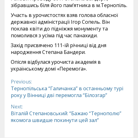
зібравшись біля його пам’ятника в м.Тернопіль.
Участь в урочистостях взяв голова обласної
державної адміністрації Ігор Сопель. Він
поклав квіти до підніжжя монументу та
помолився з усіма під час панахиди.
Захід присвячено 111-ій річниці від дня
народження Степана Бандери.
Опісля відбулася урочиста академія в
українському домі «Перемога».
Previous:
Continue
Тернопільська “Галичанка” в останньому турі
року у Вінниці дві перемогла “Білозгар”
Reading
Next:
Віталій Степановський: “Бажаю “Тернополю”
якомога швидше покинути цей зал”