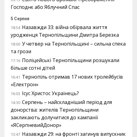
Господнє або Яблучний Спас
5 Серпня
Назавжди 33: війна обірвала життя
18:54
уродженця Тернопільщини Дмитра Березка
У четвер на Тернопільщині – сильна спека
18:00
та грози
Поліцейські Тернопільщини розшукали
17:16
більше сотні дітей
Тернопіль отримав 17 нових тролейбусів
16:41
«Електрон»
Ісус Христос Українець?
16:03
Серпень – найскладніший період для
14:30
донорства: жителів Тернопільщини
закликають долучитися до кампанії
«ЯСерпневийДонор»
Назавжди 29: на фронті загинув випускник
13:47