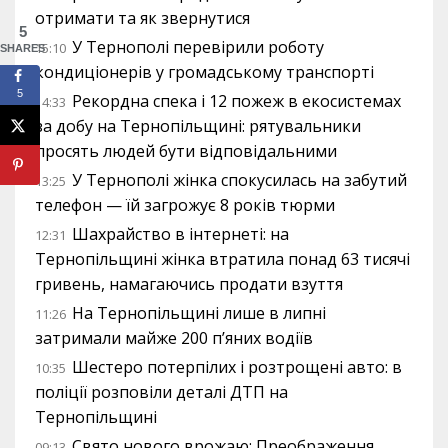
отримати та як звернутися
5
У Тернополі перевірили роботу
15:10
SHARES
кондиціонерів у громадському транспорті
5
Рекордна спека і 12 пожеж в екосистемах
14:33
за добу на Тернопільщині: рятувальники
просять людей бути відповідальними
У Тернополі жінка спокусилась на забутий
13:25
телефон — їй загрожує 8 років тюрми
Шахрайство в інтернеті: на
12:31
Тернопільщині жінка втратила понад 63 тисячі
гривень, намагаючись продати взуття
На Тернопільщині лише в липні
11:26
затримали майже 200 п’яних водіїв
Шестеро потерпілих і розтрощені авто: в
10:35
поліції розповіли деталі ДТП на
Тернопільщині
Свято нового врожаю: Преображення
09:13