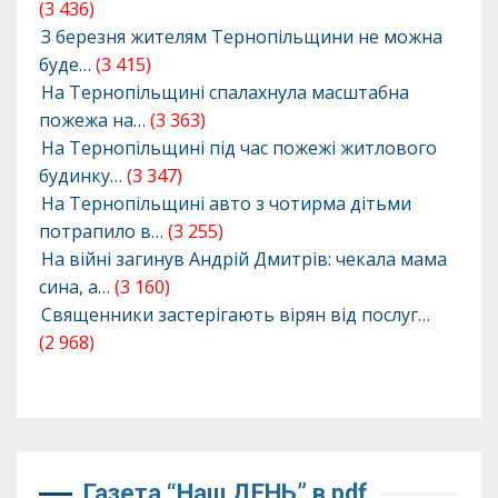
(3 436)
З березня жителям Тернопільщини не можна
буде…
(3 415)
На Тернопільщині спалахнула масштабна
пожежа на…
(3 363)
На Тернопільщині під час пожежі житлового
будинку…
(3 347)
На Тернопільщині авто з чотирма дітьми
потрапило в…
(3 255)
На війні загинув Андрій Дмитрів: чекала мама
сина, а…
(3 160)
Священники застерігають вірян від послуг…
(2 968)
Газета “Наш ДЕНЬ” в pdf