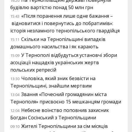
На Тернопільщині державі повернули
16:20
будівлю вартістю понад 50 млн грн
«Після поранення лише одне бажання –
15:43
відновитися і повернутись до побратимів»:
історія незламного тернопільського гвардійця
Скільки на Тернопільщині випадків
15:11
домашнього насильства і як карають
У Тернополі відбудуться установчі збори
15:09
асоціації нащадків українських жертв
польських репресій
Чоловіка, який зник безвісти на
13:30
Тернопільщині, знайшли мертвим
Звання «Почесний громадянин міста
13:04
Тернополя» присвоєно 15 мешканцям громади
Небесне воїнство поповнив захисник
12:04
Богдан Сосінський з Тернопільщини
Жителі Тернопільщини за сім місяців
09:10