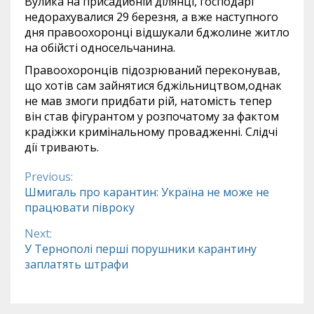
Вулика на присадибній ділянці, господарі
недорахувалися 29 березня, а вже наступного
дня правоохоронці відшукали бджолине житло
на обійсті односельчанина.
Правоохоронців підозрюваний переконував,
що хотів сам зайнятися бджільництвом,однак
не мав змоги придбати рій, натомість тепер
він став фігурантом у розпочатому за фактом
крадіжки кримінальному провадженні. Слідчі
дії тривають.
Previous:
Continue
Шмигаль про карантин: Україна не може не
працювати півроку
Reading
Next:
У Тернополі перші порушники карантину
заплатять штрафи