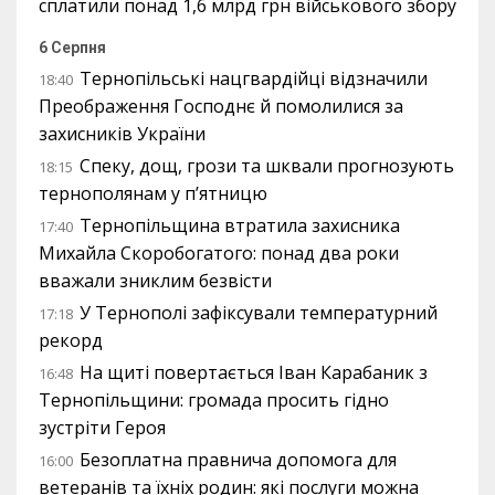
сплатили понад 1,6 млрд грн військового збору
6 Серпня
Тернопільські нацгвардійці відзначили
18:40
Преображення Господнє й помолилися за
захисників України
Спеку, дощ, грози та шквали прогнозують
18:15
тернополянам у п’ятницю
Тернопільщина втратила захисника
17:40
Михайла Скоробогатого: понад два роки
вважали зниклим безвісти
У Тернополі зафіксували температурний
17:18
рекорд
На щиті повертається Іван Карабаник з
16:48
Тернопільщини: громада просить гідно
зустріти Героя
Безоплатна правнича допомога для
16:00
ветеранів та їхніх родин: які послуги можна