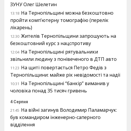
ЗУНУ Олег Шелетин
На Тернопільщині можна безкоштовно
13:18
пройти комп’ютерну томографію (перелік
лікарень)
Жителів Тернопільщини запрошують на
12:30
безкоштовний курс з нацспротиву
На Тернопільщині рятувальники
12:04
звільнили людину з понівеченого в ДТП авто
На щиті повертається Петро Федів з
11:23
Тернопільщини: майже рік невідомості та надії
На Тернопільщині “банкір” виманив у
10:31
чоловіка понад 35 тисяч гривень
4 Серпня
На війні загинув Володимир Паламарчук:
21:45
був командиром інженерно-саперного
відділення