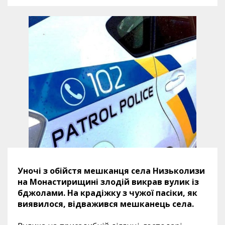
Уночі з обійстя мешканця села Низьколизи
на Монастирищині злодій викрав вулик із
бджолами. На крадіжку з чужої пасіки, як
виявилося, відважився мешканець села.