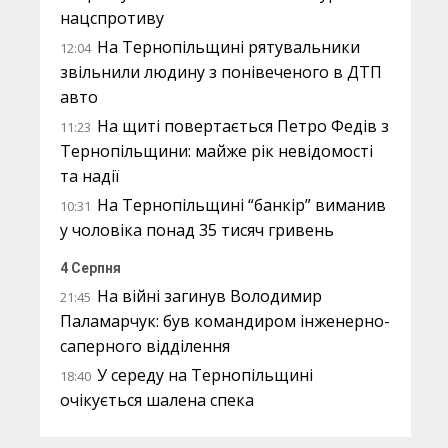
нацспротиву
На Тернопільщині рятувальники
12:04
звільнили людину з понівеченого в ДТП
авто
На щиті повертається Петро Федів з
11:23
Тернопільщини: майже рік невідомості
та надії
На Тернопільщині “банкір” виманив
10:31
у чоловіка понад 35 тисяч гривень
4 Серпня
На війні загинув Володимир
21:45
Паламарчук: був командиром інженерно-
саперного відділення
У середу на Тернопільщині
18:40
очікується шалена спека