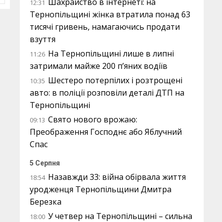
Шахрайство в інтернеті: на
12:31
Тернопільщині жінка втратила понад 63
тисячі гривень, намагаючись продати
взуття
На Тернопільщині лише в липні
11:26
затримали майже 200 п’яних водіїв
Шестеро потерпілих і розтрощені
10:35
авто: в поліції розповіли деталі ДТП на
Тернопільщині
Свято нового врожаю:
09:13
Преображення Господнє або Яблучний
Спас
5 Серпня
Назавжди 33: війна обірвала життя
18:54
уродженця Тернопільщини Дмитра
Березка
У четвер на Тернопільщині – сильна
18:00