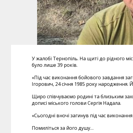
У жалобі Тернопіль. На щиті до рідного м
було лише 39 років.
«Під час виконання бойового завдання за
Ігорович, 24 січня 1985 року народження. 
Щиро співчуваємо родині та близьким захис
дописі міського голови Сергія Надала.
«Сьогодні вночі загинув під час виконанн
Помиліться за його душу…