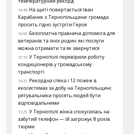
температурний рекорд
На щиті повертається Іван
16:48
Карабаник з Тернопільщини: громада
просить гідно зустріти Героя
Безоплатна правнича допомога для
16:00
ветеранів та їхніх родин: які послуги
можна отримати та як звернутися
У Тернополі перевірили роботу
15:10
кондиціонерів у громадському
транспорті
Рекордна спека і 12 пожеж в
14:33
екосистемах за добу на Тернопільщині:
рятувальники просять людей бути
відповідальними
У Тернополі жінка спокусилась на
13:25
забутий телефон — їй загрожує 8 років
тюрми