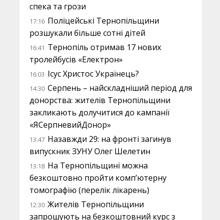
спека та грози
Поліцейські Тернопільщини
17:16
розшукали більше сотні дітей
Тернопіль отримав 17 нових
16:41
тролейбусів «Електрон»
Ісус Христос Українець?
16:03
Серпень – найскладніший період для
14:30
донорства: жителів Тернопільщини
закликають долучитися до кампанії
«ЯСерпневийДонор»
Назавжди 29: на фронті загинув
13:47
випускник ЗУНУ Олег Шелетин
На Тернопільщині можна
13:18
безкоштовно пройти комп’ютерну
томографію (перелік лікарень)
Жителів Тернопільщини
12:30
запрошують на безкоштовний курс з