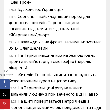
«Електрон»
Ісус Христос Українець?
16:03
Серпень – найскладніший період для
14:30
донорства: жителів Тернопільщини
закликають долучитися до кампанії
«ЯСерпневийДонор»
Назавжди 29: на фронті загинув випускник
13:47
ЗУНУ Олег Шелетин
На Тернопільщині можна безкоштовно
13:18
пройти комп’ютерну томографію (перелік
лікарень)
12
Жителів Тернопільщини запрошують на
12:30
SHARES
безкоштовний курс з нацспротиву
12
На Тернопільщині рятувальники
12:04
звільнили людину з понівеченого в ДТП авто
На щиті повертається Петро Федів з
11:23
Тернопільщини: майже рік невідомості та надії