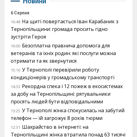
Новини
6 Серпня
На щиті повертається Іван Карабаник з
16:48
Тернопільщини: громада просить гідно
зустріти Героя
Безоплатна правнича допомога для
16:00
ветеранів та їхніх родин: які послуги можна
отримати та як звернутися
У Тернополі перевірили роботу
15:10
кондиціонерів у громадському транспорті
Рекордна спека і 12 пожеж в екосистемах
14:33
за добу на Тернопільщині: рятувальники
просять людей бути відповідальними
У Тернополі жінка спокусилась на забутий
13:25
телефон — їй загрожує 8 років тюрми
Шахрайство в інтернеті: на
12:31
Тернопільщині жінка втратила понад 63 тисячі