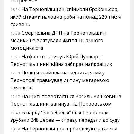
потреб ЗСУ
На Тернопільщині спіймали браконьєра,
16:34
який сітками наловив риби на понад 220 тисяч
гривень
Смертельна ДТП на Тернопільщині:
15:38
медики не врятували життя 16-річного
мотоцикліста
На фронті загинув Юрій Пушкар з
13:23
Тернопільщини: війна забирає найкращих
Поліція знайшла нападника, який у
12:50
Тернополі травмував дитину металевою
пляшкою
На щиті повертається Василь Ришкевич з
12:17
Тернопільщини: загинув під Покровськом
В парку “Загребелля” біля Тернополя
11:49
зрубали 248 дерев — справу передали до суду
На Тернопільщині продовжують гасити
10:39