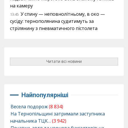
на камеру
У спину — неповнолітньому, в око —
13:45
сусіду: тернополянина судитимуть за
стрілянину з пневматичного пістолета
Читати всі новини
Найпопулярніші
Весела подорож
(8 834)
На Тернопільщині затримали заступника
начальника ТЦК…
(3 942)
Печатки, авто та чорнова бухгалтерія: на…