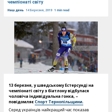
чемпіонаті світу
Наш день
14 Березня, 2019
1 min read
13 березня, у шведському Естерсунді на
чемпіонаті світу з біатлону відбулася
чоловіча індивідуальна гонка, –
повідомляє
Спорт Тернопільщини.
Серед українців найкращий час показав