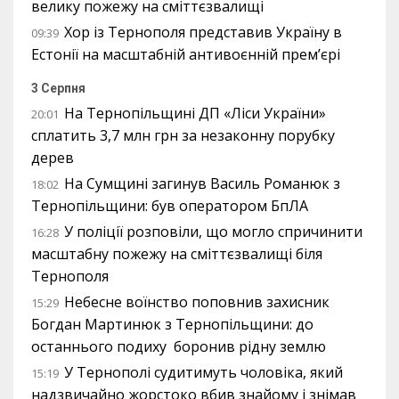
велику пожежу на сміттєзвалищі
Хор із Тернополя представив Україну в
09:39
Естонії на масштабній антивоєнній прем’єрі
3 Серпня
На Тернопільщині ДП «Ліси України»
20:01
сплатить 3,7 млн грн за незаконну порубку
дерев
На Сумщині загинув Василь Романюк з
18:02
Тернопільщини: був оператором БпЛА
У поліції розповіли, що могло спричинити
16:28
масштабну пожежу на сміттєзвалищі біля
Тернополя
Небесне воїнство поповнив захисник
15:29
Богдан Мартинюк з Тернопільщини: до
останнього подиху боронив рідну землю
У Тернополі судитимуть чоловіка, який
15:19
надзвичайно жорстоко вбив знайому і знімав