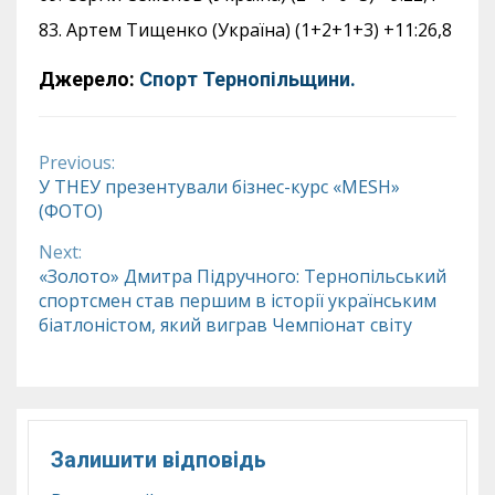
83. Артем Тищенко (Україна) (1+2+1+3) +11:26,8
Джерело:
Спорт Тернопільщини.
Previous:
Continue
У ТНЕУ презентували бізнес-курс «MESH»
(ФОТО)
Reading
Next:
«Золото» Дмитра Підручного: Тернопільський
спортсмен став першим в історії українським
біатлоністом, який виграв Чемпіонат світу
Залишити відповідь