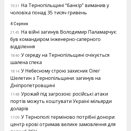
На Тернопільщині “банкір” виманив у
10:31
чоловіка понад 35 тисяч гривень
4 Серпня
На війні загинув Володимир Паламарчук:
21:45
був командиром інженерно-саперного
відділення
У середу на Тернопільщині очікується
18:40
шалена спека
У Небесному строю захисник Олег
18:14
Шелетин з Тернопільщини: загинув на
Дніпропетровщині
Урожай під загрозою: російські атаки
17:48
портів можуть коштувати Україні мільярди
доларів
У Тернополі терміново потрібні донори:
17:09
центр крові отримав велике замовлення для