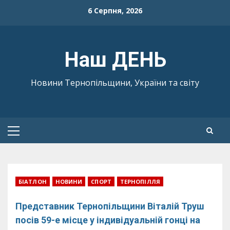
Skip
6 Серпня, 2026
to
content
Наш ДЕНЬ
Новини Тернопільщини, України та світу
Primary
Menu
БІАТЛОН
НОВИНИ
СПОРТ
ТЕРНОПІЛЛЯ
Представник Тернопільщини Віталій Труш
посів 59-е місце у індивідуальній гонці на