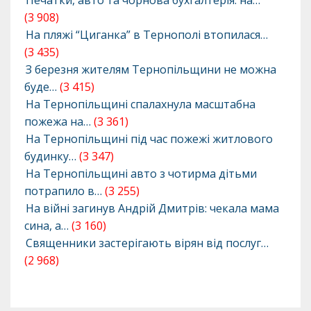
(3 908)
На пляжі “Циганка” в Тернополі втопилася…
(3 435)
З березня жителям Тернопільщини не можна
буде…
(3 415)
На Тернопільщині спалахнула масштабна
пожежа на…
(3 361)
На Тернопільщині під час пожежі житлового
будинку…
(3 347)
На Тернопільщині авто з чотирма дітьми
потрапило в…
(3 255)
На війні загинув Андрій Дмитрів: чекала мама
сина, а…
(3 160)
Священники застерігають вірян від послуг…
(2 968)