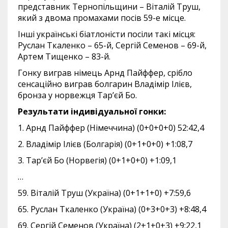
представник Тернопільщини – Віталій Труш,
який з двома промахами посів 59-е місце.
Інші українські біатлоністи посіли такі місця:
Руслан Ткаленко – 65-й, Сергій Семенов – 69-й,
Артем Тищенко – 83-й.
Гонку виграв німець Арнд Пайффер, срібло
сенсаційно виграв болгарин Владімір Ілієв,
бронза у норвежця Тар’єй Бо.
Результати індивідуальної гонки:
1. Арнд Пайффер (Німеччина) (0+0+0+0) 52:42,4
2. Владімір Ілієв (Болгарія) (0+1+0+0) +1:08,7
3. Тар’єй Бо (Норвегія) (0+1+0+0) +1:09,1
…
59. Віталій Труш (Україна) (0+1+1+0) +7:59,6
65. Руслан Ткаленко (Україна) (0+3+0+3) +8:48,4
69. Сергій Семенов (Україна) (2+1+0+3) +9:22,1