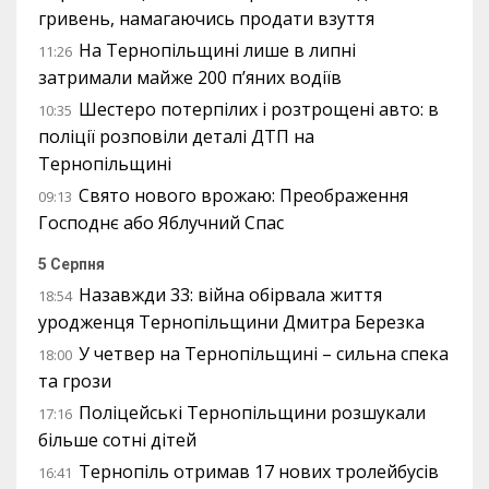
гривень, намагаючись продати взуття
На Тернопільщині лише в липні
11:26
затримали майже 200 п’яних водіїв
Шестеро потерпілих і розтрощені авто: в
10:35
поліції розповіли деталі ДТП на
Тернопільщині
Свято нового врожаю: Преображення
09:13
Господнє або Яблучний Спас
5 Серпня
Назавжди 33: війна обірвала життя
18:54
уродженця Тернопільщини Дмитра Березка
У четвер на Тернопільщині – сильна спека
18:00
та грози
Поліцейські Тернопільщини розшукали
17:16
більше сотні дітей
Тернопіль отримав 17 нових тролейбусів
16:41