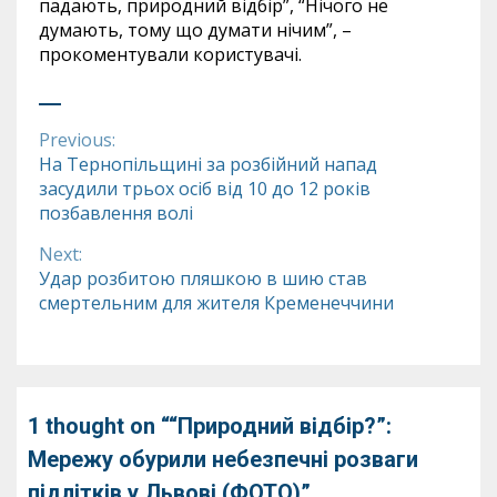
падають, природний відбір”, “Нічого не
думають, тому що думати нічим”, –
прокоментували користувачі.
Previous:
Continue
На Тернопільщині за розбійний напад
засудили трьох осіб від 10 до 12 років
Reading
позбавлення волі
Next:
Удар розбитою пляшкою в шию став
смертельним для жителя Кременеччини
1 thought on “
“Природний відбір?”:
Мережу обурили небезпечні розваги
підлітків у Львові (ФОТО)
”