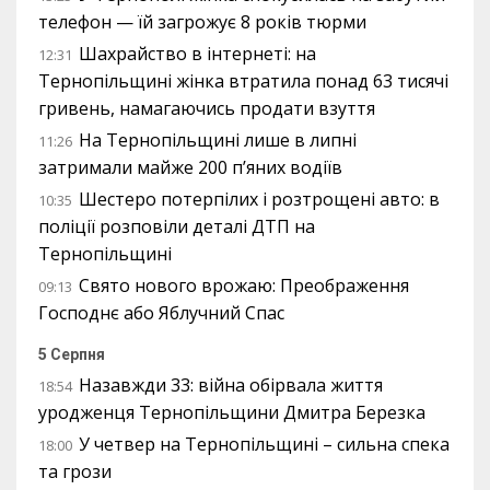
телефон — їй загрожує 8 років тюрми
Шахрайство в інтернеті: на
12:31
Тернопільщині жінка втратила понад 63 тисячі
гривень, намагаючись продати взуття
На Тернопільщині лише в липні
11:26
затримали майже 200 п’яних водіїв
Шестеро потерпілих і розтрощені авто: в
10:35
поліції розповіли деталі ДТП на
Тернопільщині
Свято нового врожаю: Преображення
09:13
Господнє або Яблучний Спас
5 Серпня
Назавжди 33: війна обірвала життя
18:54
уродженця Тернопільщини Дмитра Березка
У четвер на Тернопільщині – сильна спека
18:00
та грози