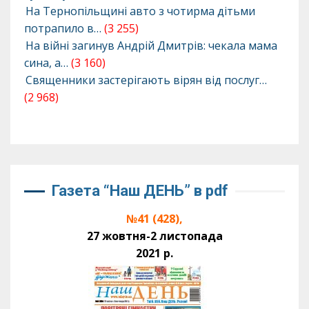
На Тернопільщині авто з чотирма дітьми
потрапило в…
(3 255)
На війні загинув Андрій Дмитрів: чекала мама
сина, а…
(3 160)
Священники застерігають вірян від послуг…
(2 968)
Газета “Наш ДЕНЬ” в pdf
№41 (428),
27 жовтня-2 листопада
2021 р.