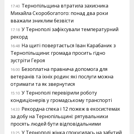
Тернопільщина втратила захисника
17:40
Михайла Скоробогатого: понад два роки
вважали зниклим безвісти
У Тернополі зафіксували температурний
17:18
рекорд
На щиті повертається Іван Карабаник з
16:48
Тернопільщини: громада просить гідно
зустріти Героя
Безоплатна правнича допомога для
16:00
ветеранів та їхніх родин: які послуги можна
отримати та як звернутися
У Тернополі перевірили роботу
15:10
кондиціонерів у громадському транспорті
Рекордна спека і 12 пожеж в екосистемах
14:33
за добу на Тернопільщині: рятувальники
просять людей бути відповідальними
У Тернополі жінка спокусилась на забутий
13:25