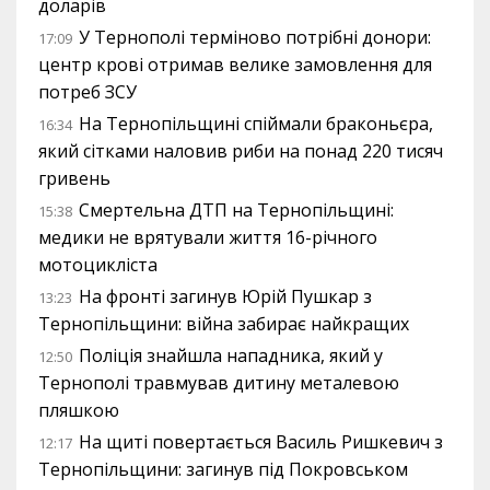
доларів
У Тернополі терміново потрібні донори:
17:09
центр крові отримав велике замовлення для
потреб ЗСУ
На Тернопільщині спіймали браконьєра,
16:34
який сітками наловив риби на понад 220 тисяч
гривень
Смертельна ДТП на Тернопільщині:
15:38
медики не врятували життя 16-річного
мотоцикліста
На фронті загинув Юрій Пушкар з
13:23
Тернопільщини: війна забирає найкращих
Поліція знайшла нападника, який у
12:50
Тернополі травмував дитину металевою
пляшкою
На щиті повертається Василь Ришкевич з
12:17
Тернопільщини: загинув під Покровськом