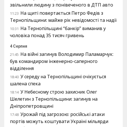
звільнили людину з понівеченого в ДТП авто
На щиті повертається Петро Федів з
11:23
Тернопільщини: майже рік невідомості та надії
На Тернопільщині “банкір” виманив у
10:31
чоловіка понад 35 тисяч гривень
4 Серпня
На війні загинув Володимир Паламарчук:
21:45
був командиром інженерно-саперного
відділення
У середу на Тернопільщині очікується
18:40
шалена спека
У Небесному строю захисник Олег
18:14
Шелетин з Тернопільщини: загинув на
Дніпропетровщині
Урожай під загрозою: російські атаки
17:48
портів можуть коштувати Україні мільярди