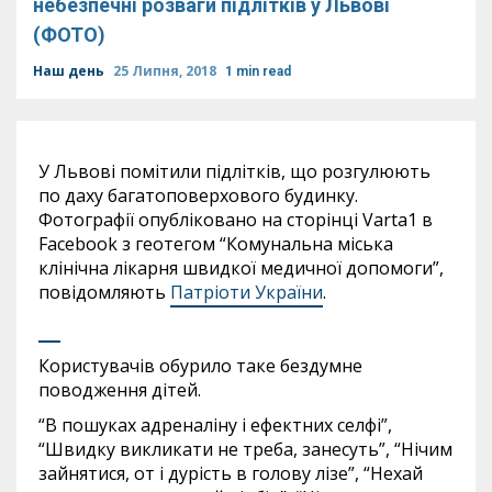
небезпечні розваги підлітків у Львові
(ФОТО)
Наш день
25 Липня, 2018
1 min read
У Львові помітили підлітків, що розгулюють
по даху багатоповерхового будинку.
Фотографії опубліковано на сторінці Varta1 в
Facebook з геотегом “Комунальна міська
клінічна лікарня швидкої медичної допомоги”,
повідомляють
Патріоти України
.
Користувачів обурило таке бездумне
поводження дітей.
“В пошуках адреналіну і ефектних селфі”,
“Швидку викликати не треба, занесуть”, “Нічим
зайнятися, от і дурість в голову лізе”, “Нехай