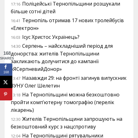
Поліцейські Тернопільщини розшукали
17:16
більше сотні дітей
Тернопіль отримав 17 нових тролейбусів
16:41
«Електрон»
Ісус Христос Українець?
16:03
Серпень – найскладніший період для
14:30
донорства: жителів Тернопільщини
168
SHARES
закликають долучитися до кампанії
«ЯСерпневийДонор»
168
Назавжди 29: на фронті загинув випускник
13:47
ЗУНУ Олег Шелетин
На Тернопільщині можна безкоштовно
13:18
пройти комп’ютерну томографію (перелік
лікарень)
Жителів Тернопільщини запрошують на
12:30
безкоштовний курс з нацспротиву
На Тернопільщині рятувальники
12:04