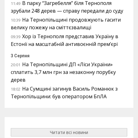
В парку “Загребелля” біля Тернополя
11:49
зрубали 248 дерев — справу передали до суду
На Тернопільщині продовжують гасити
10:39
велику пожежу на сміттєзвалищі
Хор із Тернополя представив Україну в
09:39
Естонії на масштабній антивоєнній прем’єрі
3 Серпня
На Тернопільщині ДП «Ліси України»
20:01
сплатить 3,7 млн грн за незаконну порубку
дерев
На Сумщині загинув Василь Романюк з
18:02
Тернопільщини: був оператором БпЛА
Читати всі новини