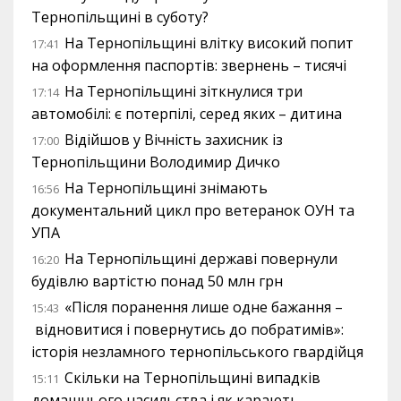
Тернопільщині в суботу?
На Тернопільщині влітку високий попит
17:41
на оформлення паспортів: звернень – тисячі
На Тернопільщині зіткнулися три
17:14
автомобілі: є потерпілі, серед яких – дитина
Відійшов у Вічність захисник із
17:00
Тернопільщини Володимир Дичко
На Тернопільщині знімають
16:56
документальний цикл про ветеранок ОУН та
УПА
На Тернопільщині державі повернули
16:20
будівлю вартістю понад 50 млн грн
«Після поранення лише одне бажання –
15:43
відновитися і повернутись до побратимів»:
історія незламного тернопільського гвардійця
Скільки на Тернопільщині випадків
15:11
домашнього насильства і як карають