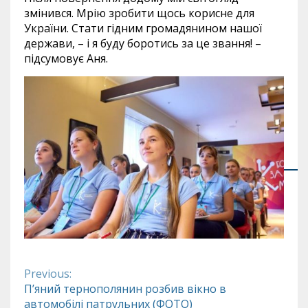
змінився. Мрію зробити щось корисне для
України. Стати гідним громадянином нашої
держави, – і я буду боротись за це звання! –
підсумовує Аня.
Previous:
Continue
П’яний тернополянин розбив вікно в
автомобілі патрульних (ФОТО)