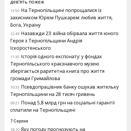
дев’ять пожеж
На Тернопільщині попрощалися із
13:50
захисником Юрієм Пушкарем: любив життя,
Бога, Україну
Назавжди 23: війна обірвала життя юного
12:49
Героя з Тернопільщини Андрія
Іскоростенського
Історія одного експонату: у фондах
11:35
Тернопільського краєзнавчого музею
зберігається раритетна книга про життя
громади Гримайлова
Псевдопрацівник банку ошукав жительку
10:33
Тернопільщини на 28 тисяч гривень
Понад 5,8 млрд грн на соціальні гарантії
09:21
сплатили на Тернопільщині
7 Серпня
Яку погоду прогнозують на
18:10