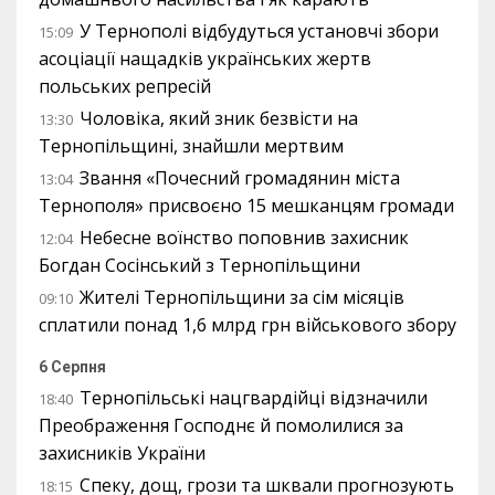
У Тернополі відбудуться установчі збори
15:09
асоціації нащадків українських жертв
польських репресій
Чоловіка, який зник безвісти на
13:30
Тернопільщині, знайшли мертвим
Звання «Почесний громадянин міста
13:04
Тернополя» присвоєно 15 мешканцям громади
Небесне воїнство поповнив захисник
12:04
Богдан Сосінський з Тернопільщини
Жителі Тернопільщини за сім місяців
09:10
сплатили понад 1,6 млрд грн військового збору
6 Серпня
Тернопільські нацгвардійці відзначили
18:40
Преображення Господнє й помолилися за
захисників України
Спеку, дощ, грози та шквали прогнозують
18:15