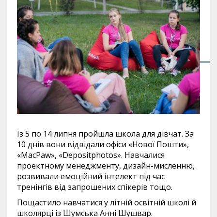
Із 5 по 14 липня пройшла школа для дівчат. За
10 днів вони відвідали офіси «Нової Пошти»,
«MacPaw», «Depositphotos». Навчалися
проектному менеджменту, дизайн-мисленню,
розвивали емоційний інтелект під час
тренінгів від запрошених спікерів тощо.
Пощастило навчатися у літній освітній школі й
школярці із Шумська Анні Шушвар.