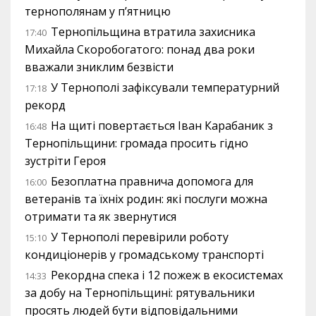
тернополянам у п’ятницю
Тернопільщина втратила захисника
17:40
Михайла Скоробогатого: понад два роки
вважали зниклим безвісти
У Тернополі зафіксували температурний
17:18
рекорд
На щиті повертається Іван Карабаник з
16:48
Тернопільщини: громада просить гідно
зустріти Героя
Безоплатна правнича допомога для
16:00
ветеранів та їхніх родин: які послуги можна
отримати та як звернутися
У Тернополі перевірили роботу
15:10
кондиціонерів у громадському транспорті
Рекордна спека і 12 пожеж в екосистемах
14:33
за добу на Тернопільщині: рятувальники
просять людей бути відповідальними