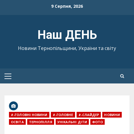
Skip
9 Серпня, 2026
to
content
Наш ДЕНЬ
Новини Тернопільщини, України та світу
Primary
Menu
#-ГОЛОВНІ НОВИНИ
#-ГОЛОВНЕ
#-СЛАЙДЕР
НОВИНИ
ОСВІТА
ТЕРНОПІЛЛЯ
УНІКАЛЬНІ ДІТИ
ФОТО