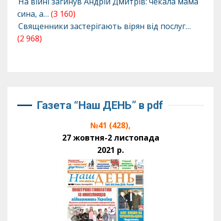
На війні загинув Андрій Дмитрів: чекала мама
сина, а…
(3 160)
Священники застерігають вірян від послуг…
(2 968)
Газета “Наш ДЕНЬ” в pdf
№41 (428),
27 жовтня-2 листопада
2021 р.