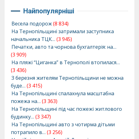
Найпопулярніші
Весела подорож
(8 834)
На Тернопільщині затримали заступника
начальника ТЦК…
(3 945)
Печатки, авто та чорнова бухгалтерія: на…
(3 909)
На пляжі “Циганка” в Тернополі втопилася…
(3 436)
З березня жителям Тернопільщини не можна
буде…
(3 415)
На Тернопільщині спалахнула масштабна
пожежа на…
(3 363)
На Тернопільщині під час пожежі житлового
будинку…
(3 347)
На Тернопільщині авто з чотирма дітьми
потрапило в…
(3 256)