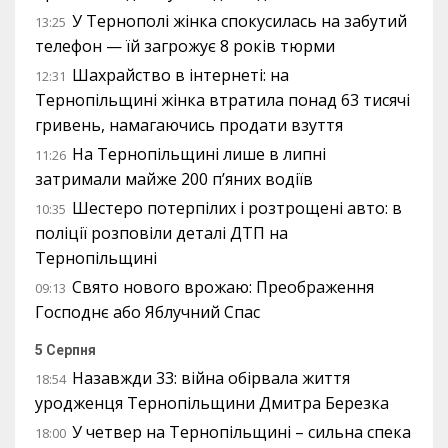
У Тернополі жінка спокусилась на забутий
13:25
телефон — їй загрожує 8 років тюрми
Шахрайство в інтернеті: на
12:31
Тернопільщині жінка втратила понад 63 тисячі
гривень, намагаючись продати взуття
На Тернопільщині лише в липні
11:26
затримали майже 200 п’яних водіїв
Шестеро потерпілих і розтрощені авто: в
10:35
поліції розповіли деталі ДТП на
Тернопільщині
Свято нового врожаю: Преображення
09:13
Господнє або Яблучний Спас
5 Серпня
Назавжди 33: війна обірвала життя
18:54
уродженця Тернопільщини Дмитра Березка
У четвер на Тернопільщині – сильна спека
18:00