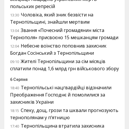
польських репресій
Чоловіка, який зник безвісти на
13:30
Тернопільщині, знайшли мертвим
Звання «Почесний громадянин міста
13:04
Тернополя» присвоєно 15 мешканцям громади
Небесне воїнство поповнив захисник
12:04
Богдан Сосінський з Тернопільщини
Жителі Тернопільщини за сім місяців
09:10
сплатили понад 1,6 млрд грн військового збору
6 Серпня
Тернопільські нацгвардійці відзначили
18:40
Преображення Господнє й помолилися за
захисників України
Спеку, дощ, грози та шквали прогнозують
18:15
тернополянам у п’ятницю
Тернопільщина втратила захисника
17:40