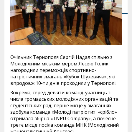
Очільник Тернополя Сергій Надал спільно з
Молодіжним міським мером Лесею Голик
нагородили переможців спортивно-
патріотичних змагань «Кубок Шухевича», які
впродовж 10-ти днів проходили у Тернополі.
Зокрема, серед дев’яти команд-учасниць з
числа громадських молодіжних організацій та
студентських рад, перше місце у змаганнях
здобула команда «Молоді патріоти», «срібло»
отримала збірна «TNPU Company», а почесне
третє місце посіла команда МНК (Молодіжний
Націоналістичний Конгрес).