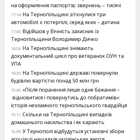
на оформлення паспортів: звернень – тисячі
На Тернопільщині зіткнулися три
17:14
автомобілі: є потерпілі, серед яких – дитина
Відійшов у Вічність захисник із
17:00
Тернопільщини Володимир Дичко
На Тернопільщині знімають
16:56
документальний цикл про ветеранок ОУН та
УПА
На Тернопільщині державі повернули
16:20
будівлю вартістю понад 50 млн грн
«Після поранення лише одне бажання –
15:43
відновитися і повернутись до побратимів»:
історія незламного тернопільського гвардійця
Скільки на Тернопільщині випадків
15:11
домашнього насильства і як карають
У Тернополі відбудуться установчі збори
15:09
асоціації нащадків українських жертв