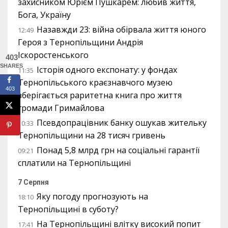
захисником Юрієм Пушкарем: любив життя,
Бога, Україну
Назавжди 23: війна обірвала життя юного
12:49
Героя з Тернопільщини Андрія
Іскоростенського
403
SHARES
Історія одного експонату: у фондах
11:35
Тернопільського краєзнавчого музею
403
зберігається раритетна книга про життя
громади Гримайлова
Псевдопрацівник банку ошукав жительку
10:33
Тернопільщини на 28 тисяч гривень
Понад 5,8 млрд грн на соціальні гарантії
09:21
сплатили на Тернопільщині
7 Серпня
Яку погоду прогнозують на
18:10
Тернопільщині в суботу?
На Тернопільщині влітку високий попит
17:41