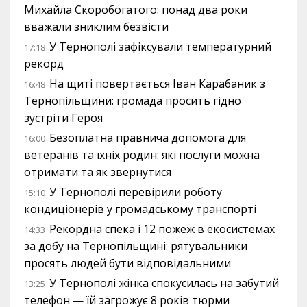
Михайла Скоробогатого: понад два роки
вважали зниклим безвісти
У Тернополі зафіксували температурний
17:18
рекорд
На щиті повертається Іван Карабаник з
16:48
Тернопільщини: громада просить гідно
зустріти Героя
Безоплатна правнича допомога для
16:00
ветеранів та їхніх родин: які послуги можна
отримати та як звернутися
У Тернополі перевірили роботу
15:10
кондиціонерів у громадському транспорті
Рекордна спека і 12 пожеж в екосистемах
14:33
за добу на Тернопільщині: рятувальники
просять людей бути відповідальними
У Тернополі жінка спокусилась на забутий
13:25
телефон — їй загрожує 8 років тюрми