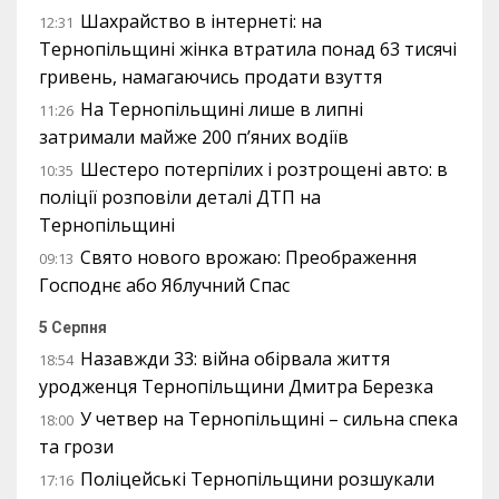
Шахрайство в інтернеті: на
12:31
Тернопільщині жінка втратила понад 63 тисячі
гривень, намагаючись продати взуття
На Тернопільщині лише в липні
11:26
затримали майже 200 п’яних водіїв
Шестеро потерпілих і розтрощені авто: в
10:35
поліції розповіли деталі ДТП на
Тернопільщині
Свято нового врожаю: Преображення
09:13
Господнє або Яблучний Спас
5 Серпня
Назавжди 33: війна обірвала життя
18:54
уродженця Тернопільщини Дмитра Березка
У четвер на Тернопільщині – сильна спека
18:00
та грози
Поліцейські Тернопільщини розшукали
17:16