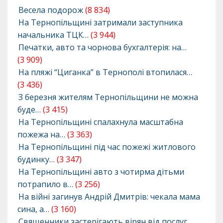
Весела подорож
(8 834)
На Тернопільщині затримали заступника
начальника ТЦК…
(3 944)
Печатки, авто та чорнова бухгалтерія: на…
(3 909)
На пляжі “Циганка” в Тернополі втопилася…
(3 436)
З березня жителям Тернопільщини не можна
буде…
(3 415)
На Тернопільщині спалахнула масштабна
пожежа на…
(3 363)
На Тернопільщині під час пожежі житлового
будинку…
(3 347)
На Тернопільщині авто з чотирма дітьми
потрапило в…
(3 256)
На війні загинув Андрій Дмитрів: чекала мама
сина, а…
(3 160)
Священники застерігають вірян від послуг…