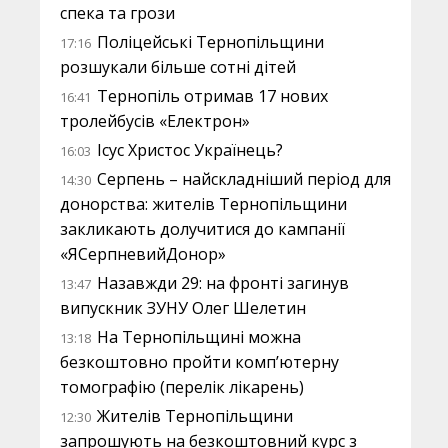
спека та грози
Поліцейські Тернопільщини
17:16
розшукали більше сотні дітей
Тернопіль отримав 17 нових
16:41
тролейбусів «Електрон»
Ісус Христос Українець?
16:03
Серпень – найскладніший період для
14:30
донорства: жителів Тернопільщини
закликають долучитися до кампанії
«ЯСерпневийДонор»
Назавжди 29: на фронті загинув
13:47
випускник ЗУНУ Олег Шелетин
На Тернопільщині можна
13:18
безкоштовно пройти комп’ютерну
томографію (перелік лікарень)
Жителів Тернопільщини
12:30
запрошують на безкоштовний курс з