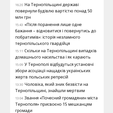
На Тернопільщині державі
16:20
повернули будівлю вартістю понад 50
млн грн
«Після поранення лише одне
15:43
бажання – відновитися і повернутись до
побратимів»: історія незламного
тернопільського гвардійця
Скільки на Тернопільщині випадків
15:11
домашнього насильства і як карають
У Тернополі відбудуться установчі
15:09
збори асоціації нащадків українських
жертв польських репресій
Чоловіка, який зник безвісти на
13:30
Тернопільщині, знайшли мертвим
Звання «Почесний громадянин міста
13:04
Тернополя» присвоєно 15 мешканцям
громади