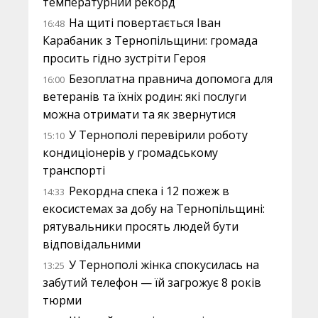
температурний рекорд
На щиті повертається Іван
16:48
Карабаник з Тернопільщини: громада
просить гідно зустріти Героя
Безоплатна правнича допомога для
16:00
ветеранів та їхніх родин: які послуги
можна отримати та як звернутися
У Тернополі перевірили роботу
15:10
кондиціонерів у громадському
транспорті
Рекордна спека і 12 пожеж в
14:33
екосистемах за добу на Тернопільщині:
рятувальники просять людей бути
відповідальними
У Тернополі жінка спокусилась на
13:25
забутий телефон — їй загрожує 8 років
тюрми