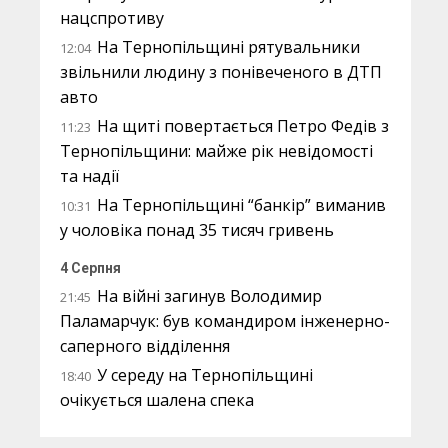
нацспротиву
На Тернопільщині рятувальники
12:04
звільнили людину з понівеченого в ДТП
авто
На щиті повертається Петро Федів з
11:23
Тернопільщини: майже рік невідомості
та надії
На Тернопільщині “банкір” виманив
10:31
у чоловіка понад 35 тисяч гривень
4 Серпня
На війні загинув Володимир
21:45
Паламарчук: був командиром інженерно-
саперного відділення
У середу на Тернопільщині
18:40
очікується шалена спека