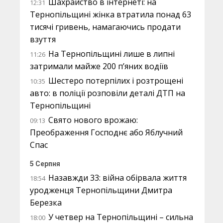
Шахрайство в інтернеті: на
12:31
Тернопільщині жінка втратила понад 63
тисячі гривень, намагаючись продати
взуття
На Тернопільщині лише в липні
11:26
затримали майже 200 п’яних водіїв
Шестеро потерпілих і розтрощені
10:35
авто: в поліції розповіли деталі ДТП на
Тернопільщині
Свято нового врожаю:
09:13
Преображення Господнє або Яблучний
Спас
5 Серпня
Назавжди 33: війна обірвала життя
18:54
уродженця Тернопільщини Дмитра
Березка
У четвер на Тернопільщині – сильна
18:00