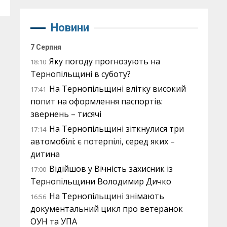
Новини
7 Серпня
Яку погоду прогнозують на
18:10
Тернопільщині в суботу?
На Тернопільщині влітку високий
17:41
попит на оформлення паспортів:
звернень – тисячі
На Тернопільщині зіткнулися три
17:14
автомобілі: є потерпілі, серед яких –
дитина
Відійшов у Вічність захисник із
17:00
Тернопільщини Володимир Дичко
На Тернопільщині знімають
16:56
документальний цикл про ветеранок
ОУН та УПА