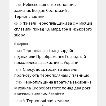
Небесне воїнство поповнив
12:04
захисник Богдан Сосінський з
Тернопільщини
Жителі Тернопільщини за сім місяців
09:10
сплатили понад 1,6 млрд грн військового
збору
6 Серпня
Тернопільські нацгвардійці
18:40
відзначили Преображення Господнє й
помолилися за захисників України
Спеку, дощ, грози та шквали
18:15
прогнозують тернополянам у п’ятницю
Тернопільщина втратила захисника
17:40
Михайла Скоробогатого: понад два роки
вважали зниклим безвісти
У Тернополі зафіксували
17:18