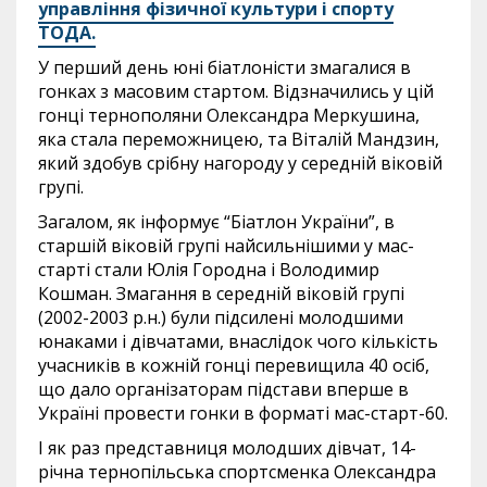
управління фізичної культури і спорту
ТОДА.
У перший день юні біатлоністи змагалися в
гонках з масовим стартом. Відзначились у цій
гонці тернополяни Олександра Меркушина,
яка стала переможницею, та Віталій Мандзин,
який здобув срібну нагороду у середній віковій
групі.
Загалом, як інформує “Біатлон України”, в
старшій віковій групі найсильнішими у мас-
старті стали Юлія Городна і Володимир
Кошман. Змагання в середній віковій групі
(2002-2003 р.н.) були підсилені молодшими
юнаками і дівчатами, внаслідок чого кількість
учасників в кожній гонці перевищила 40 осіб,
що дало організаторам підстави вперше в
Україні провести гонки в форматі мас-старт-60.
І як раз представниця молодших дівчат, 14-
річна тернопільська спортсменка Олександра