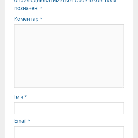
оприлюднюватиметься.
Обов’язкові поля
позначені
*
Коментар
*
Ім'я
*
Email
*