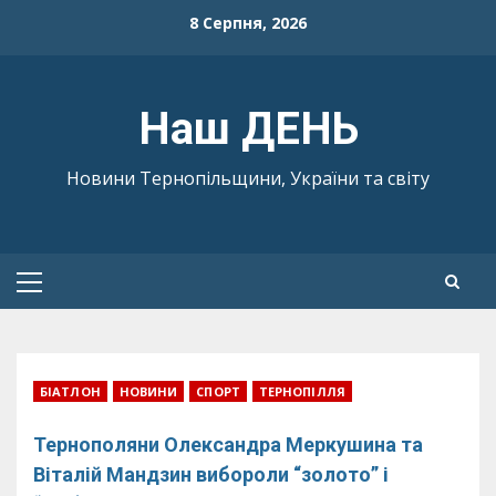
Skip
8 Серпня, 2026
to
content
Наш ДЕНЬ
Новини Тернопільщини, України та світу
Primary
Menu
БІАТЛОН
НОВИНИ
СПОРТ
ТЕРНОПІЛЛЯ
Тернополяни Олександра Меркушина та
Віталій Мандзин вибороли “золото” і