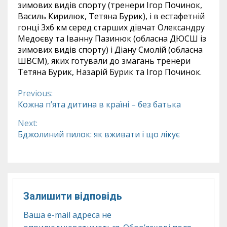
зимових видів спорту (тренери Ігор Починок,
Василь Кирилюк, Тетяна Бурик), і в естафетній
гонці 3х6 км серед старших дівчат Олександру
Медоєву та Іванну Пазинюк (обласна ДЮСШ із
зимових видів спорту) і Діану Смолій (обласна
ШВСМ), яких готували до змагань тренери
Тетяна Бурик, Назарій Бурик та Ігор Починок.
Previous:
Continue
Кожна п’ята дитина в країні – без батька
Reading
Next:
Бджолиний пилок: як вживати і що лікує
Залишити відповідь
Ваша e-mail адреса не