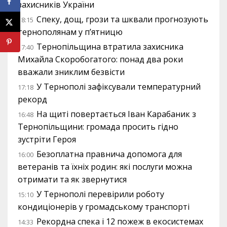
захисників України
Спеку, дощ, грози та шквали прогнозують
18:15
тернополянам у п’ятницю
Тернопільщина втратила захисника
17:40
Михайла Скоробогатого: понад два роки
вважали зниклим безвісти
У Тернополі зафіксували температурний
17:18
рекорд
На щиті повертається Іван Карабаник з
16:48
Тернопільщини: громада просить гідно
зустріти Героя
Безоплатна правнича допомога для
16:00
ветеранів та їхніх родин: які послуги можна
отримати та як звернутися
У Тернополі перевірили роботу
15:10
кондиціонерів у громадському транспорті
Рекордна спека і 12 пожеж в екосистемах
14:33