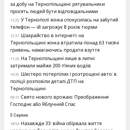
за добу на Тернопільщині: рятувальники
просять людей бути відповідальними
У Тернополі жінка спокусилась на забутий
13:25
телефон — їй загрожує 8 років тюрми
Шахрайство в інтернеті: на
12:31
Тернопільщині жінка втратила понад 63 тисячі
гривень, намагаючись продати взуття
На Тернопільщині лише в липні
11:26
затримали майже 200 п’яних водіїв
Шестеро потерпілих і розтрощені авто: в
10:35
поліції розповіли деталі ДТП на
Тернопільщині
Свято нового врожаю: Преображення
09:13
Господнє або Яблучний Спас
5 Серпня
Назавжди 33: війна обірвала життя
18:54