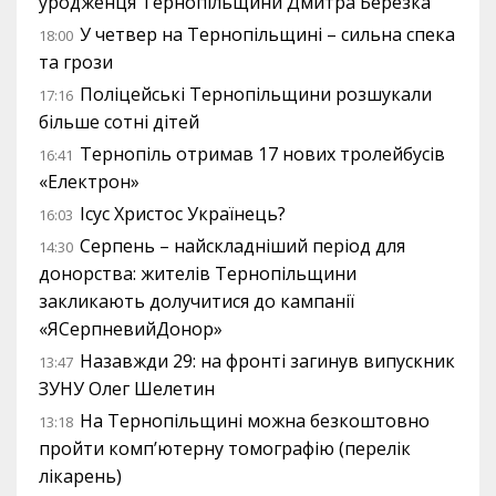
уродженця Тернопільщини Дмитра Березка
У четвер на Тернопільщині – сильна спека
18:00
та грози
Поліцейські Тернопільщини розшукали
17:16
більше сотні дітей
Тернопіль отримав 17 нових тролейбусів
16:41
«Електрон»
Ісус Христос Українець?
16:03
Серпень – найскладніший період для
14:30
донорства: жителів Тернопільщини
закликають долучитися до кампанії
«ЯСерпневийДонор»
Назавжди 29: на фронті загинув випускник
13:47
ЗУНУ Олег Шелетин
На Тернопільщині можна безкоштовно
13:18
пройти комп’ютерну томографію (перелік
лікарень)