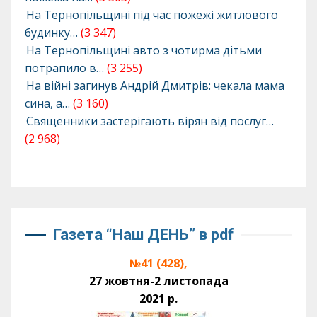
На Тернопільщині під час пожежі житлового
будинку…
(3 347)
На Тернопільщині авто з чотирма дітьми
потрапило в…
(3 255)
На війні загинув Андрій Дмитрів: чекала мама
сина, а…
(3 160)
Священники застерігають вірян від послуг…
(2 968)
Газета “Наш ДЕНЬ” в pdf
№41 (428),
27 жовтня-2 листопада
2021 р.