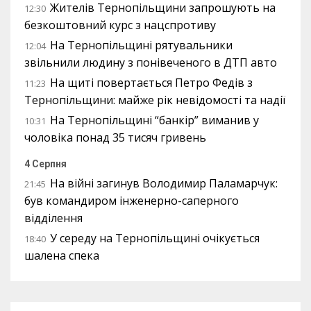
Жителів Тернопільщини запрошують на
12:30
безкоштовний курс з нацспротиву
На Тернопільщині рятувальники
12:04
звільнили людину з понівеченого в ДТП авто
На щиті повертається Петро Федів з
11:23
Тернопільщини: майже рік невідомості та надії
На Тернопільщині “банкір” виманив у
10:31
чоловіка понад 35 тисяч гривень
4 Серпня
На війні загинув Володимир Паламарчук:
21:45
був командиром інженерно-саперного
відділення
У середу на Тернопільщині очікується
18:40
шалена спека