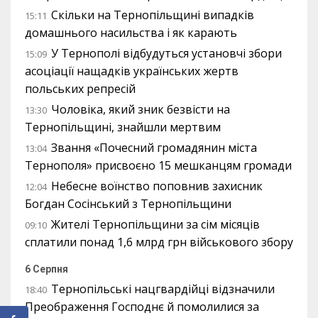
Скільки на Тернопільщині випадків
15:11
домашнього насильства і як карають
У Тернополі відбудуться установчі збори
15:09
асоціації нащадків українських жертв
польських репресій
Чоловіка, який зник безвісти на
13:30
Тернопільщині, знайшли мертвим
Звання «Почесний громадянин міста
13:04
Тернополя» присвоєно 15 мешканцям громади
Небесне воїнство поповнив захисник
12:04
Богдан Сосінський з Тернопільщини
Жителі Тернопільщини за сім місяців
09:10
сплатили понад 1,6 млрд грн військового збору
6 Серпня
Тернопільські нацгвардійці відзначили
18:40
Преображення Господнє й помолилися за