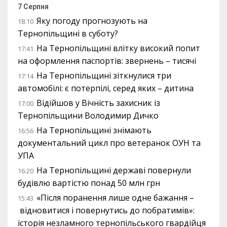
7 Серпня
Яку погоду прогнозують на
18:10
Тернопільщині в суботу?
На Тернопільщині влітку високий попит
17:41
на оформлення паспортів: звернень – тисячі
На Тернопільщині зіткнулися три
17:14
автомобілі: є потерпілі, серед яких – дитина
Відійшов у Вічність захисник із
17:00
Тернопільщини Володимир Дичко
На Тернопільщині знімають
16:56
документальний цикл про ветеранок ОУН та
УПА
На Тернопільщині державі повернули
16:20
будівлю вартістю понад 50 млн грн
«Після поранення лише одне бажання –
15:43
відновитися і повернутись до побратимів»:
історія незламного тернопільського гвардійця