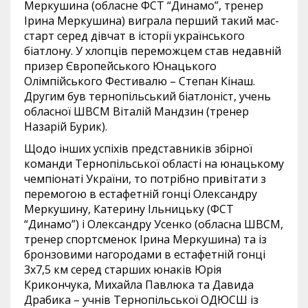
Меркушина (обласне ФСТ “Динамо”, тренер
Ірина Меркушина) виграла перший такий мас-
старт серед дівчат в історії українського
біатлону. У хлопців переможцем став недавній
призер Європейського Юнацького
Олімпійського Фестивалю – Степан Кінаш.
Другим був тернопільський біатлоніст, учень
обласної ШВСМ Віталій Мандзин (тренер
Назарій Бурик).
Щодо інших успіхів представників збірної
команди Тернопільської області на юнацькому
чемпіонаті України, то потрібно привітати з
перемогою в естафетній гонці Олександру
Меркушину, Катерину Ільницьку (ФСТ
“Динамо”) і Олександру Усенко (обласна ШВСМ,
тренер спортсменок Ірина Меркушина) та із
бронзовими нагородами в естафетній гонці
3х7,5 км серед старших юнаків Юрія
Крикончука, Михайла Павлюка та Давида
Драбика – учнів Тернопільської ОДЮСШ із