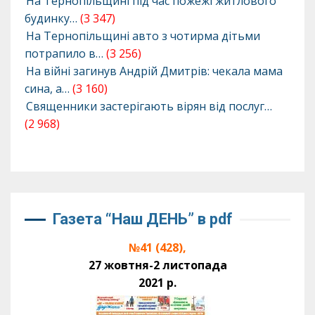
На Тернопільщині під час пожежі житлового
будинку…
(3 347)
На Тернопільщині авто з чотирма дітьми
потрапило в…
(3 256)
На війні загинув Андрій Дмитрів: чекала мама
сина, а…
(3 160)
Священники застерігають вірян від послуг…
(2 968)
Газета “Наш ДЕНЬ” в pdf
№41 (428),
27 жовтня-2 листопада
2021 р.