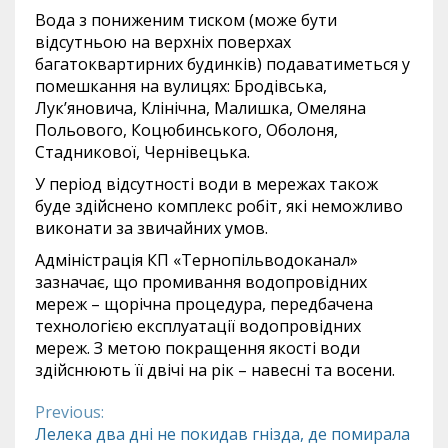
Вода з пониженим тиском (може бути
відсутньою на верхніх поверхах
багатоквартирних будинків) подаватиметься у
помешкання на вулицях: Бродівська,
Лук’яновича, Клінічна, Малишка, Омеляна
Польового, Коцюбинського, Оболоня,
Стадникової, Чернівецька.
У період відсутності води в мережах також
буде здійснено комплекс робіт, які неможливо
виконати за звичайних умов.
Адміністрація КП «Тернопільводоканал»
зазначає, що промивання водопровідних
мереж – щорічна процедура, передбачена
технологією експлуатації водопровідних
мереж. З метою покращення якості води
здійснюють її двічі на рік – навесні та восени.
Previous:
Continue
Лелека два дні не покидав гнізда, де помирала