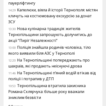
пауерліфтингу
Капелюхи, віяла й історії Тернополя: містян
14:29
кличуть на костюмовану екскурсію за донат
ЗСУ
Нова кулінарна традиція: жителів
13:30
Тернопільщини запрошують долучитись до
акції “Пиріг Незалежності”
Поліція знайшла родичів чоловіка, тіло
13:00
якого виявили біля АЗС у Тернополі
На Тернопільщині попереджають про
12:20
шахраїв, які продають неіснуючі дрова
На Тернопільщині п’яний водій втікав від
11:46
поліції і потрапив у ДТП
Тернопільщина втратила захисника
10:53
Романа Склярчука: більше року вважали
зниклим безвісти