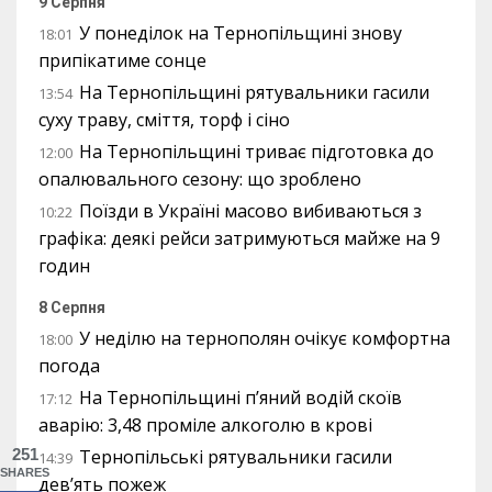
9 Серпня
У понеділок на Тернопільщині знову
18:01
припікатиме сонце
На Тернопільщині рятувальники гасили
13:54
суху траву, сміття, торф і сіно
На Тернопільщині триває підготовка до
12:00
опалювального сезону: що зроблено
Поїзди в Україні масово вибиваються з
10:22
графіка: деякі рейси затримуються майже на 9
годин
8 Серпня
У неділю на тернополян очікує комфортна
18:00
погода
На Тернопільщині п’яний водій скоїв
17:12
аварію: 3,48 проміле алкоголю в крові
251
Тернопільські рятувальники гасили
14:39
SHARES
дев’ять пожеж