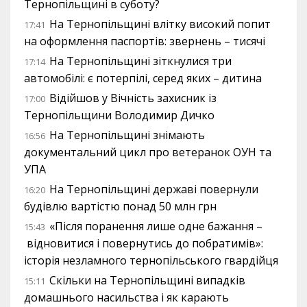
Тернопільщині в суботу?
На Тернопільщині влітку високий попит
17:41
на оформлення паспортів: звернень – тисячі
На Тернопільщині зіткнулися три
17:14
автомобілі: є потерпілі, серед яких – дитина
Відійшов у Вічність захисник із
17:00
Тернопільщини Володимир Дичко
На Тернопільщині знімають
16:56
документальний цикл про ветеранок ОУН та
УПА
На Тернопільщині державі повернули
16:20
будівлю вартістю понад 50 млн грн
«Після поранення лише одне бажання –
15:43
відновитися і повернутись до побратимів»:
історія незламного тернопільського гвардійця
Скільки на Тернопільщині випадків
15:11
домашнього насильства і як карають