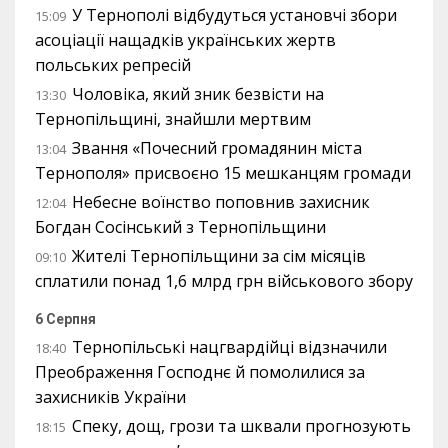
У Тернополі відбудуться установчі збори
15:09
асоціації нащадків українських жертв
польських репресій
Чоловіка, який зник безвісти на
13:30
Тернопільщині, знайшли мертвим
Звання «Почесний громадянин міста
13:04
Тернополя» присвоєно 15 мешканцям громади
Небесне воїнство поповнив захисник
12:04
Богдан Сосінський з Тернопільщини
Жителі Тернопільщини за сім місяців
09:10
сплатили понад 1,6 млрд грн військового збору
6 Серпня
Тернопільські нацгвардійці відзначили
18:40
Преображення Господнє й помолилися за
захисників України
Спеку, дощ, грози та шквали прогнозують
18:15