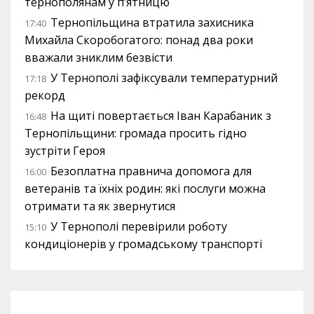
тернополянам у п’ятницю
Тернопільщина втратила захисника
17:40
Михайла Скоробогатого: понад два роки
вважали зниклим безвісти
У Тернополі зафіксували температурний
17:18
рекорд
На щиті повертається Іван Карабаник з
16:48
Тернопільщини: громада просить гідно
зустріти Героя
Безоплатна правнича допомога для
16:00
ветеранів та їхніх родин: які послуги можна
отримати та як звернутися
У Тернополі перевірили роботу
15:10
кондиціонерів у громадському транспорті