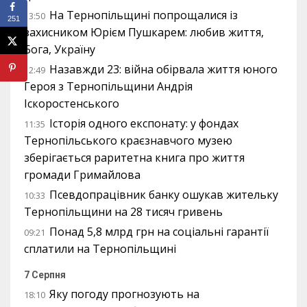
На Тернопільщині попрощалися із
13:50
251
захисником Юрієм Пушкарем: любив життя,
Бога, Україну
Назавжди 23: війна обірвала життя юного
12:49
Героя з Тернопільщини Андрія
Іскоростенського
Історія одного експонату: у фондах
11:35
Тернопільського краєзнавчого музею
зберігається раритетна книга про життя
громади Гримайлова
Псевдопрацівник банку ошукав жительку
10:33
Тернопільщини на 28 тисяч гривень
Понад 5,8 млрд грн на соціальні гарантії
09:21
сплатили на Тернопільщині
7 Серпня
Яку погоду прогнозують на
18:10