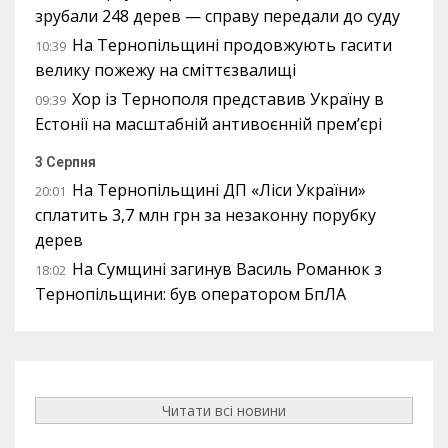
зрубали 248 дерев — справу передали до суду
На Тернопільщині продовжують гасити
10:39
велику пожежу на сміттєзвалищі
Хор із Тернополя представив Україну в
09:39
Естонії на масштабній антивоєнній прем’єрі
3 Серпня
На Тернопільщині ДП «Ліси України»
20:01
сплатить 3,7 млн грн за незаконну порубку
дерев
На Сумщині загинув Василь Романюк з
18:02
Тернопільщини: був оператором БпЛА
Читати всі новини