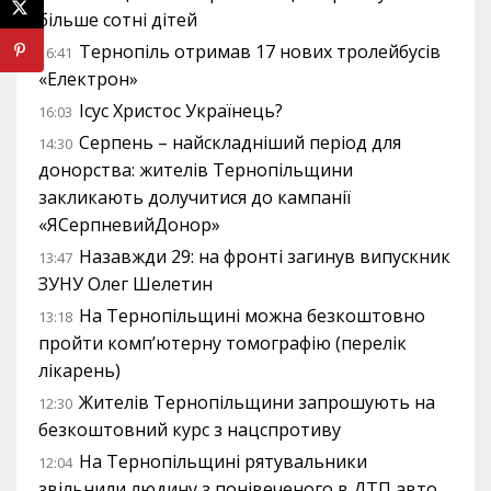
більше сотні дітей
Тернопіль отримав 17 нових тролейбусів
16:41
«Електрон»
Ісус Христос Українець?
16:03
Серпень – найскладніший період для
14:30
донорства: жителів Тернопільщини
закликають долучитися до кампанії
«ЯСерпневийДонор»
Назавжди 29: на фронті загинув випускник
13:47
ЗУНУ Олег Шелетин
На Тернопільщині можна безкоштовно
13:18
пройти комп’ютерну томографію (перелік
лікарень)
Жителів Тернопільщини запрошують на
12:30
безкоштовний курс з нацспротиву
На Тернопільщині рятувальники
12:04
звільнили людину з понівеченого в ДТП авто