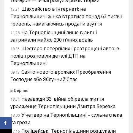
телефон — їй загрожує 8 років тюрми
Шахрайство в інтернеті: на
12:31
Тернопільщині жінка втратила понад 63 тисячі
гривень, намагаючись продати взуття
На Тернопільщині лише в липні
11:26
затримали майже 200 п’яних водіїв
Шестеро потерпілих і розтрощені авто: в
10:35
поліції розповіли деталі ДТП на
Тернопільщині
Свято нового врожаю: Преображення
09:13
Господнє або Яблучний Спас
5 Серпня
Назавжди 33: війна обірвала життя
18:54
уродженця Тернопільщини Дмитра Березка
У четвер на Тернопільщині – сильна спека
18:00
та грози
Поліцейські Тернопільщини розшукали
17:16