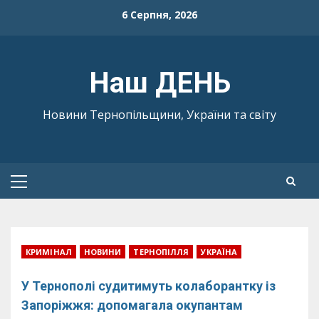
Skip
6 Серпня, 2026
to
content
Наш ДЕНЬ
Новини Тернопільщини, України та світу
Primary
Menu
КРИМІНАЛ
НОВИНИ
ТЕРНОПІЛЛЯ
УКРАЇНА
У Тернополі судитимуть колаборантку із
Запоріжжя: допомагала окупантам