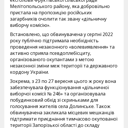
ексголови Фруктівської сільської ради
Мелітопольського району, яка добровільно
пристала на пропозицію російських
загарбників очолити так звану «дільничну
виборчу комісію».
Встановлено, що обвинувачена у серпні 2022
року публічно підтримала необхідність
проведення незаконного «волевиявлення» та
активно сприяла псевдоплебісциту,
організованого окупантами з метою
незаконної зміни меж території та державного
кордону України.
Зокрема, з 23 по 27 вересня цього ж року вона
забезпечувала функціонування «дільничної
виборчої комісії № 246» та організовувала
побудинковий обхід зі скриньками для
голосування жителів села Долинське. Також
обвинувачена закликала місцевих мешканців
підтримати приєднання тимчасово окупованої
території Запорізької області до складу