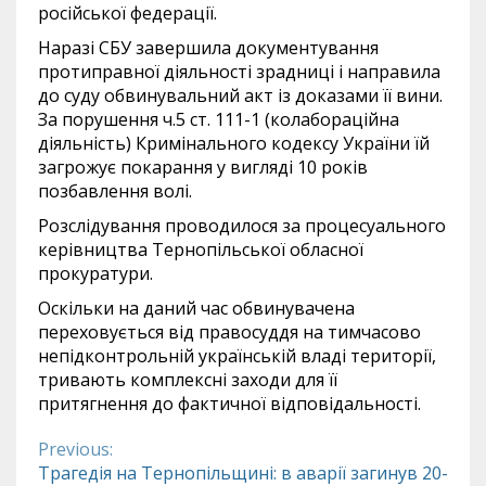
російської федерації.
Наразі СБУ завершила документування
протиправної діяльності зрадниці і направила
до суду обвинувальний акт із доказами її вини.
За порушення ч.5 ст. 111-1 (колабораційна
діяльність) Кримінального кодексу України їй
загрожує покарання у вигляді 10 років
позбавлення волі.
Розслідування проводилося за процесуального
керівництва Тернопільської обласної
прокуратури.
Оскільки на даний час обвинувачена
переховується від правосуддя на тимчасово
непідконтрольній українській владі території,
тривають комплексні заходи для її
притягнення до фактичної відповідальності.
Previous:
Continue
Трагедія на Тернопільщині: в аварії загинув 20-