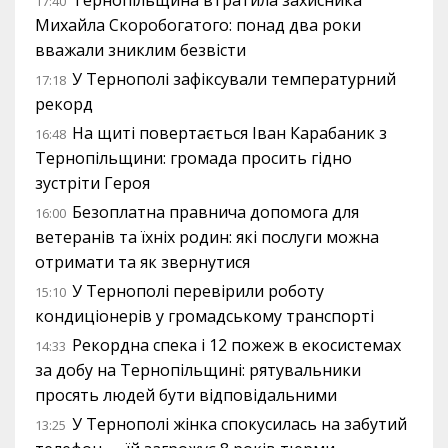
Тернопільщина втратила захисника
17:40
Михайла Скоробогатого: понад два роки
вважали зниклим безвісти
У Тернополі зафіксували температурний
17:18
рекорд
На щиті повертається Іван Карабаник з
16:48
Тернопільщини: громада просить гідно
зустріти Героя
Безоплатна правнича допомога для
16:00
ветеранів та їхніх родин: які послуги можна
отримати та як звернутися
У Тернополі перевірили роботу
15:10
кондиціонерів у громадському транспорті
Рекордна спека і 12 пожеж в екосистемах
14:33
за добу на Тернопільщині: рятувальники
просять людей бути відповідальними
У Тернополі жінка спокусилась на забутий
13:25