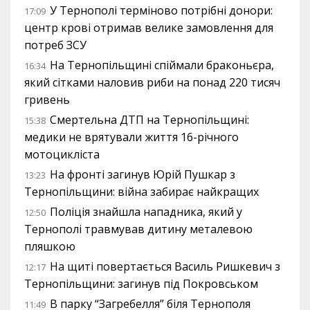
У Тернополі терміново потрібні донори:
17:09
центр крові отримав велике замовлення для
потреб ЗСУ
На Тернопільщині спіймали браконьєра,
16:34
який сітками наловив риби на понад 220 тисяч
гривень
Смертельна ДТП на Тернопільщині:
15:38
медики не врятували життя 16-річного
мотоцикліста
На фронті загинув Юрій Пушкар з
13:23
Тернопільщини: війна забирає найкращих
Поліція знайшла нападника, який у
12:50
Тернополі травмував дитину металевою
пляшкою
На щиті повертається Василь Ришкевич з
12:17
Тернопільщини: загинув під Покровськом
В парку “Загребелля” біля Тернополя
11:49