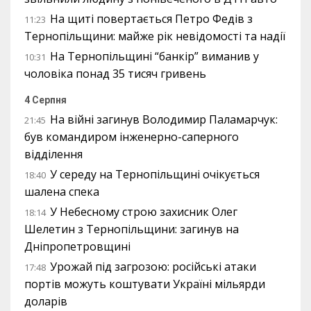
На щиті повертається Петро Федів з
11:23
Тернопільщини: майже рік невідомості та надії
На Тернопільщині “банкір” виманив у
10:31
чоловіка понад 35 тисяч гривень
4 Серпня
На війні загинув Володимир Паламарчук:
21:45
був командиром інженерно-саперного
відділення
У середу на Тернопільщині очікується
18:40
шалена спека
У Небесному строю захисник Олег
18:14
Шелетин з Тернопільщини: загинув на
Дніпропетровщині
Урожай під загрозою: російські атаки
17:48
портів можуть коштувати Україні мільярди
доларів