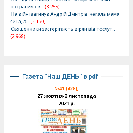
потрапило в…
(3 255)
На війні загинув Андрій Дмитрів: чекала мама
сина, а…
(3 160)
Священники застерігають вірян від послуг…
(2 968)
Газета “Наш ДЕНЬ” в pdf
№41 (428),
27 жовтня-2 листопада
2021 р.