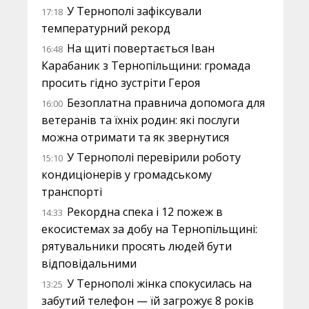
У Тернополі зафіксували
17:18
температурний рекорд
На щиті повертається Іван
16:48
Карабаник з Тернопільщини: громада
просить гідно зустріти Героя
Безоплатна правнича допомога для
16:00
ветеранів та їхніх родин: які послуги
можна отримати та як звернутися
У Тернополі перевірили роботу
15:10
кондиціонерів у громадському
транспорті
Рекордна спека і 12 пожеж в
14:33
екосистемах за добу на Тернопільщині:
рятувальники просять людей бути
відповідальними
У Тернополі жінка спокусилась на
13:25
забутий телефон — їй загрожує 8 років