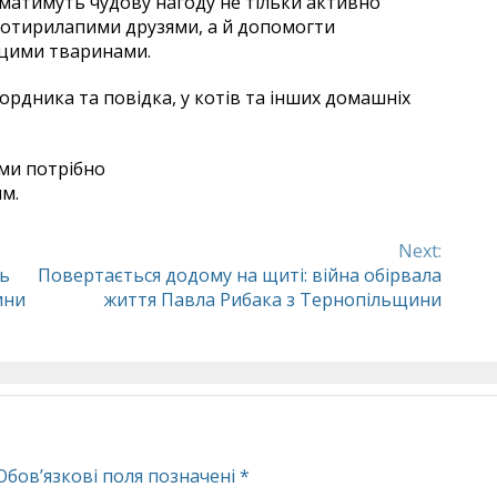
 матимуть чудову нагоду не тільки активно
и чотирилапими друзями, а й допомогти
 цими тваринами.
ордника та повідка, у котів та інших домашніх
ями потрібно
м.
Next:
нь
Повертається додому на щиті: війна обірвала
ини
життя Павла Рибака з Тернопільщини
Обов’язкові поля позначені
*