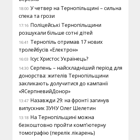
У четвер на Тернопільщині – сильна
18:00
спека та грози
Поліцейські Тернопільщини
17:16
розшукали більше сотні дітей
Тернопіль отримав 17 нових
16:41
тролейбусів «Електрон»
Ісус Христос Українець?
16:03
Серпень – найскладніший період для
14:30
донорства: жителів Тернопільщини
закликають долучитися до кампанії
«ЯСерпневийДонор»
Назавжди 29: на фронті загинув
13:47
випускник ЗУНУ Олег Шелетин
На Тернопільщині можна
13:18
безкоштовно пройти комп’ютерну
томографію (перелік лікарень)