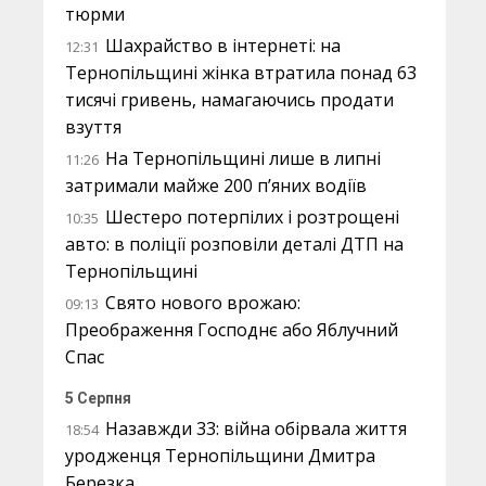
тюрми
Шахрайство в інтернеті: на
12:31
Тернопільщині жінка втратила понад 63
тисячі гривень, намагаючись продати
взуття
На Тернопільщині лише в липні
11:26
затримали майже 200 п’яних водіїв
Шестеро потерпілих і розтрощені
10:35
авто: в поліції розповіли деталі ДТП на
Тернопільщині
Свято нового врожаю:
09:13
Преображення Господнє або Яблучний
Спас
5 Серпня
Назавжди 33: війна обірвала життя
18:54
уродженця Тернопільщини Дмитра
Березка