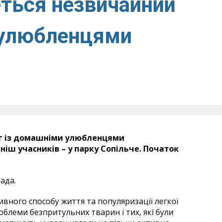
еться незвичайний
и улюбленцями
біг із домашніми улюбленцями
ніш учасників – у парку Сопільче. Початок
ада.
вного способу життя та популяризації легкої
облеми безпритульних тварин і тих, які були