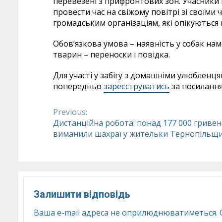
перевезені з прифронтових зон. Учасники
провести час на свіжому повітрі зі своїм
громадським організаціям, які опікуються
Обов’язкова умова – наявність у собак нам
тварин – переноски і повідка.
Для участі у забігу з домашніми улюбленц
попередньо
зареєструватись
за посилання
Previous:
Continue
Дистанційна робота: понад 177 000 гриве
виманили шахраї у жительки Тернопільщ
Reading
Залишити відповідь
Ваша e-mail адреса не оприлюднюватиметься.