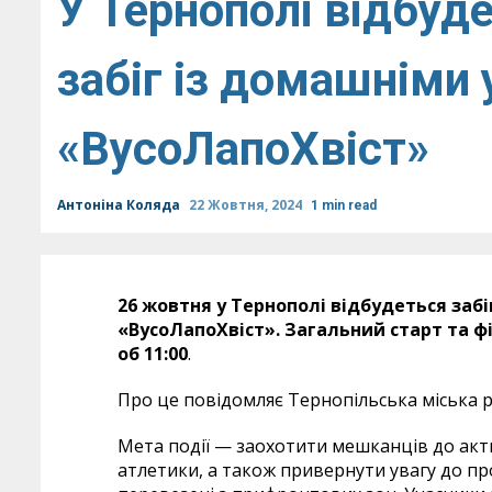
У Тернополі відбуд
забіг із домашнім
«ВусоЛапоХвіст»
Антоніна Коляда
22 Жовтня, 2024
1 min read
26 жовтня у Тернополі відбудеться за
«ВусоЛапоХвіст». Загальний старт та фі
об 11:00
.
Про це повідомляє Тернопільська міська р
Мета події — заохотити мешканців до акти
атлетики, а також привернути увагу до пр