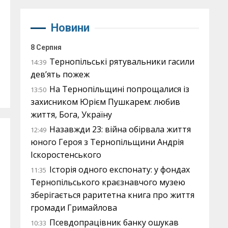
Новини
8 Серпня
Тернопільські рятувальники гасили
14:39
дев’ять пожеж
На Тернопільщині попрощалися із
13:50
захисником Юрієм Пушкарем: любив
життя, Бога, Україну
Назавжди 23: війна обірвала життя
12:49
юного Героя з Тернопільщини Андрія
Іскоростенського
Історія одного експонату: у фондах
11:35
Тернопільського краєзнавчого музею
зберігається раритетна книга про життя
громади Гримайлова
Псевдопрацівник банку ошукав
10:33