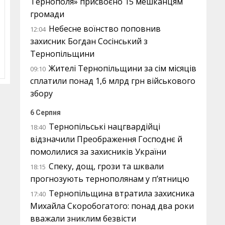
Тернополя» присвоєно 15 мешканцям
громади
Небесне воїнство поповнив
12:04
захисник Богдан Сосінський з
Тернопільщини
Жителі Тернопільщини за сім місяців
09:10
сплатили понад 1,6 млрд грн військового
збору
6 Серпня
Тернопільські нацгвардійці
18:40
відзначили Преображення Господнє й
помолилися за захисників України
Спеку, дощ, грози та шквали
18:15
прогнозують тернополянам у п’ятницю
Тернопільщина втратила захисника
17:40
Михайла Скоробогатого: понад два роки
вважали зниклим безвісти