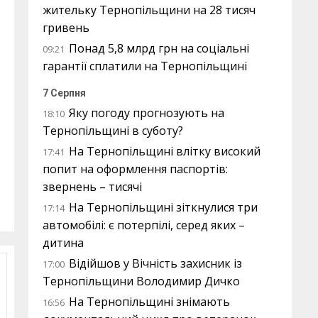
жительку Тернопільщини на 28 тисяч
гривень
Понад 5,8 млрд грн на соціальні
09:21
гарантії сплатили на Тернопільщині
7 Серпня
Яку погоду прогнозують на
18:10
Тернопільщині в суботу?
На Тернопільщині влітку високий
17:41
попит на оформлення паспортів:
звернень – тисячі
На Тернопільщині зіткнулися три
17:14
автомобілі: є потерпілі, серед яких –
дитина
Відійшов у Вічність захисник із
17:00
Тернопільщини Володимир Дичко
На Тернопільщині знімають
16:56