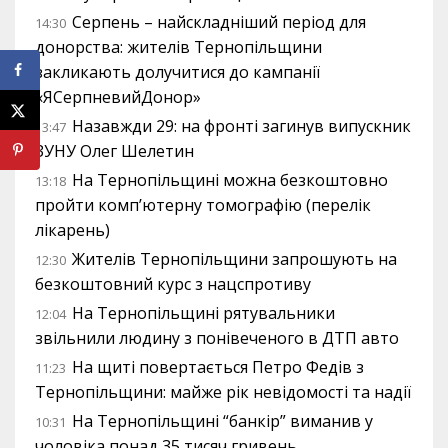
Серпень – найскладніший період для
14:30
донорства: жителів Тернопільщини
закликають долучитися до кампанії
«ЯСерпневийДонор»
Назавжди 29: на фронті загинув випускник
13:47
ЗУНУ Олег Шелетин
На Тернопільщині можна безкоштовно
13:18
пройти комп’ютерну томографію (перелік
лікарень)
Жителів Тернопільщини запрошують на
12:30
безкоштовний курс з нацспротиву
На Тернопільщині рятувальники
12:04
звільнили людину з понівеченого в ДТП авто
На щиті повертається Петро Федів з
11:23
Тернопільщини: майже рік невідомості та надії
На Тернопільщині “банкір” виманив у
10:31
чоловіка понад 35 тисяч гривень