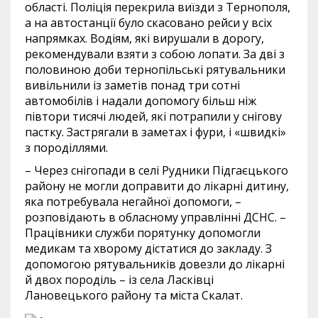
області. Поліція перекрила виїзди з Тернополя,
а на автостанції було скасовано рейси у всіх
напрямках. Водіям, які вирушали в дорогу,
рекомендували взяти з собою лопати. За дві з
половиною доби тернопільські рятувальники
вивільнили із заметів понад три сотні
автомобілів і надали допомогу більш ніж
півтори тисячі людей, які потрапили у снігову
пастку. Застрягали в заметах і фури, і «швидкі»
з породіллями.
– Через снігопади в селі Рудники Підгаєцького
району не могли доправити до лікарні дитину,
яка потребувала негайної допомоги, –
розповідають в обласному управлінні ДСНС. –
Працівники служби порятунку допомогли
медикам та хворому дістатися до закладу. З
допомогою рятувальників довезли до лікарні
й двох породіль – із села Ласківці
Лановецького району та міста Скалат.