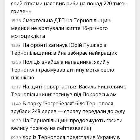
який сітками наловив риби на понад 220 тисяч
гривень
Смертельна ДТП на Тернопільщині:
15:38
медики не врятували життя 16-річного
мотоцикліста
На фронті загинув Юрій Пушкар з
13:23
Тернопільщини: війна забирає найкращих
Поліція знайшла нападника, який у
12:50
Тернополі травмував дитину металевою
пляшкою
На щиті повертається Василь Ришкевич з
12:17
Тернопільщини: загинув під Покровськом
В парку “Загребелля” біля Тернополя
11:49
зрубали 248 дерев — справу передали до суду
На Тернопільщині продовжують гасити
10:39
велику пожежу на сміттєзвалищі
Хор із Тернополя представив Україну в
09:39