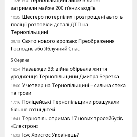
На Тернопільщині лише в липні
11:26
затримали майже 200 п’яних водіїв
Шестеро потерпілих і розтрощені авто: в
10:35
поліції розповіли деталі ДТП на
Тернопільщині
Свято нового врожаю: Преображення
09:13
Господнє або Яблучний Спас
5 Серпня
Назавжди 33: війна обірвала життя
18:54
уродженця Тернопільщини Дмитра Березка
У четвер на Тернопільщині – сильна спека
18:00
та грози
Поліцейські Тернопільщини розшукали
17:16
більше сотні дітей
Тернопіль отримав 17 нових тролейбусів
16:41
«Електрон»
Ісус Христос Українець?
16:03