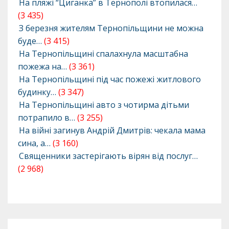
На пляжі “Циганка” в Тернополі втопилася…
(3 435)
З березня жителям Тернопільщини не можна
буде…
(3 415)
На Тернопільщині спалахнула масштабна
пожежа на…
(3 361)
На Тернопільщині під час пожежі житлового
будинку…
(3 347)
На Тернопільщині авто з чотирма дітьми
потрапило в…
(3 255)
На війні загинув Андрій Дмитрів: чекала мама
сина, а…
(3 160)
Священники застерігають вірян від послуг…
(2 968)