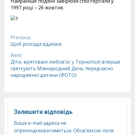
Найраніше подібні завірюхи спостерігали у
1997 році – 26 жовтня.
Previous:
Continue
Щоб розсада вдалася
Reading
Next:
Діти, врятовані любов’ю: у Тернополі вперше
святкують Міжнародний День передчасно
народженої дитини (ФОТО)
Залишити відповідь
Ваша e-mail адреса не
оприлюднюватиметься.
Обов’язкові поля