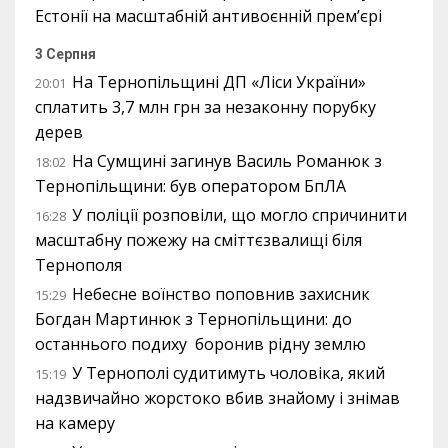
Естонії на масштабній антивоєнній прем’єрі
3 Серпня
На Тернопільщині ДП «Ліси України»
20:01
сплатить 3,7 млн грн за незаконну порубку
дерев
На Сумщині загинув Василь Романюк з
18:02
Тернопільщини: був оператором БпЛА
У поліції розповіли, що могло спричинити
16:28
масштабну пожежу на сміттєзвалищі біля
Тернополя
Небесне воїнство поповнив захисник
15:29
Богдан Мартинюк з Тернопільщини: до
останнього подиху боронив рідну землю
У Тернополі судитимуть чоловіка, який
15:19
надзвичайно жорстоко вбив знайому і знімав
на камеру