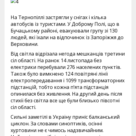
На Тернопіллі застрягли у снігах і кілька
автобусів із туристами. У Доброму Полі, що в
Бучацькому районі, евакуювали групу зі 130
людей, які їхали на відпочинок із Запоріжжя до
Верховини.
Від світла відрізала негода мешканців третини
сіл області. На ранок 14 листопада без
електрики перебували 276 населених пунктів.
Також було вимкнено 124 повітряні лінії
електропередавання і 1099 трансформаторних
підстанцій, тобто кожна п’ята підстанція
опинилася без живлення. На другий день після
стихії без світла все ще були близько півсотні
сіл області.
Сильні заметілі в Україну приніс балканський
циклон. За словами синоптиків, осінні
хуртовини не є чимось надзвичайним.