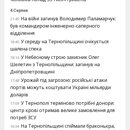
4 Серпня
На війні загинув Володимир Паламарчук:
21:45
був командиром інженерно-саперного
відділення
У середу на Тернопільщині очікується
18:40
шалена спека
У Небесному строю захисник Олег
18:14
Шелетин з Тернопільщини: загинув на
Дніпропетровщині
Урожай під загрозою: російські атаки
17:48
портів можуть коштувати Україні мільярди
доларів
У Тернополі терміново потрібні донори:
17:09
центр крові отримав велике замовлення для
потреб ЗСУ
На Тернопільщині спіймали браконьєра,
16:34