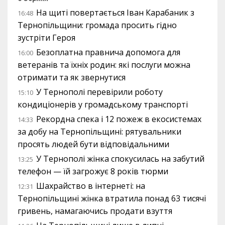
На щиті повертається Іван Карабаник з
16:48
Тернопільщини: громада просить гідно
зустріти Героя
Безоплатна правнича допомога для
16:00
ветеранів та їхніх родин: які послуги можна
отримати та як звернутися
У Тернополі перевірили роботу
15:10
кондиціонерів у громадському транспорті
Рекордна спека і 12 пожеж в екосистемах
14:33
за добу на Тернопільщині: рятувальники
просять людей бути відповідальними
У Тернополі жінка спокусилась на забутий
13:25
телефон — їй загрожує 8 років тюрми
Шахрайство в інтернеті: на
12:31
Тернопільщині жінка втратила понад 63 тисячі
гривень, намагаючись продати взуття