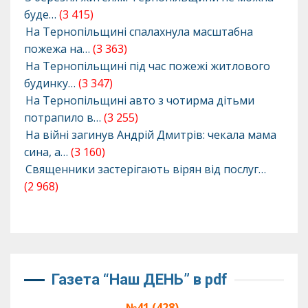
буде…
(3 415)
На Тернопільщині спалахнула масштабна
пожежа на…
(3 363)
На Тернопільщині під час пожежі житлового
будинку…
(3 347)
На Тернопільщині авто з чотирма дітьми
потрапило в…
(3 255)
На війні загинув Андрій Дмитрів: чекала мама
сина, а…
(3 160)
Священники застерігають вірян від послуг…
(2 968)
Газета “Наш ДЕНЬ” в pdf
№41 (428),