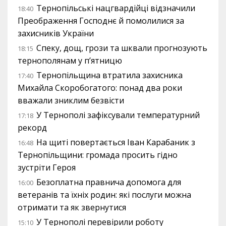
Тернопільські нацгвардійці відзначили
18:40
Преображення Господнє й помолилися за
захисників України
Спеку, дощ, грози та шквали прогнозують
18:15
тернополянам у п’ятницю
Тернопільщина втратила захисника
17:40
Михайла Скоробогатого: понад два роки
вважали зниклим безвісти
У Тернополі зафіксували температурний
17:18
рекорд
На щиті повертається Іван Карабаник з
16:48
Тернопільщини: громада просить гідно
зустріти Героя
Безоплатна правнича допомога для
16:00
ветеранів та їхніх родин: які послуги можна
отримати та як звернутися
У Тернополі перевірили роботу
15:10