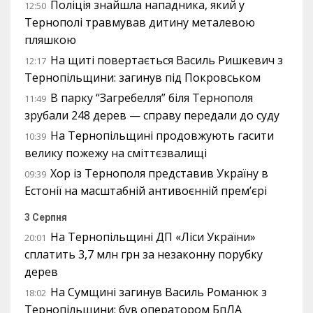
Поліція знайшла нападника, який у
12:50
Тернополі травмував дитину металевою
пляшкою
На щиті повертається Василь Ришкевич з
12:17
Тернопільщини: загинув під Покровськом
В парку “Загребелля” біля Тернополя
11:49
зрубали 248 дерев — справу передали до суду
На Тернопільщині продовжують гасити
10:39
велику пожежу на сміттєзвалищі
Хор із Тернополя представив Україну в
09:39
Естонії на масштабній антивоєнній прем’єрі
3 Серпня
На Тернопільщині ДП «Ліси України»
20:01
сплатить 3,7 млн грн за незаконну порубку
дерев
На Сумщині загинув Василь Романюк з
18:02
Тернопільщини: був оператором БпЛА