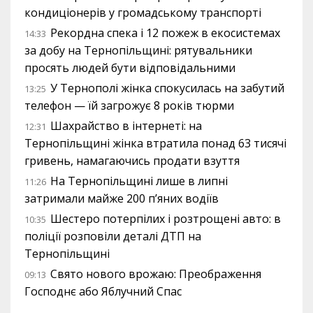
кондиціонерів у громадському транспорті
Рекордна спека і 12 пожеж в екосистемах
14:33
за добу на Тернопільщині: рятувальники
просять людей бути відповідальними
У Тернополі жінка спокусилась на забутий
13:25
телефон — їй загрожує 8 років тюрми
Шахрайство в інтернеті: на
12:31
Тернопільщині жінка втратила понад 63 тисячі
гривень, намагаючись продати взуття
На Тернопільщині лише в липні
11:26
затримали майже 200 п’яних водіїв
Шестеро потерпілих і розтрощені авто: в
10:35
поліції розповіли деталі ДТП на
Тернопільщині
Свято нового врожаю: Преображення
09:13
Господнє або Яблучний Спас