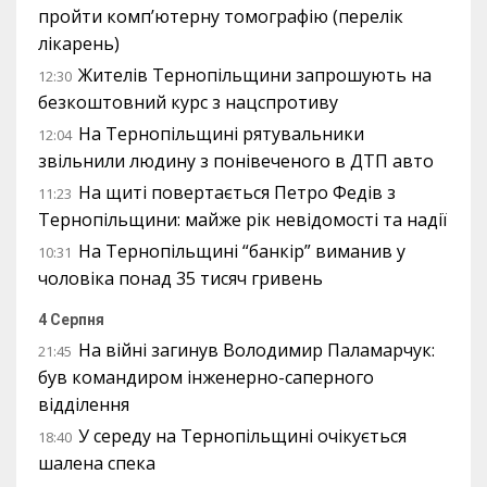
пройти комп’ютерну томографію (перелік
лікарень)
Жителів Тернопільщини запрошують на
12:30
безкоштовний курс з нацспротиву
На Тернопільщині рятувальники
12:04
звільнили людину з понівеченого в ДТП авто
На щиті повертається Петро Федів з
11:23
Тернопільщини: майже рік невідомості та надії
На Тернопільщині “банкір” виманив у
10:31
чоловіка понад 35 тисяч гривень
4 Серпня
На війні загинув Володимир Паламарчук:
21:45
був командиром інженерно-саперного
відділення
У середу на Тернопільщині очікується
18:40
шалена спека