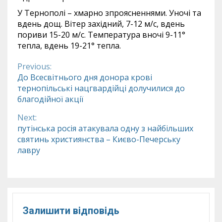
У Тернополі – хмарно зпроясненнями. Уночі та
вдень дощ. Вітер західний, 7-12 м/с, вдень
пориви 15-20 м/с. Температура вночі 9-11°
тепла, вдень 19-21° тепла.
Previous:
Continue
До Всесвітнього дня донора крові
тернопільські нацгвардійці долучилися до
Reading
благодійної акції
Next:
путінська росія атакувала одну з найбільших
святинь християнства – Києво-Печерську
лавру
Залишити відповідь