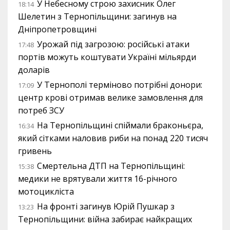
У Небесному строю захисник Олег
18:14
Шелетин з Тернопільщини: загинув на
Дніпропетровщині
Урожай під загрозою: російські атаки
17:48
портів можуть коштувати Україні мільярди
доларів
У Тернополі терміново потрібні донори:
17:09
центр крові отримав велике замовлення для
потреб ЗСУ
На Тернопільщині спіймали браконьєра,
16:34
який сітками наловив риби на понад 220 тисяч
гривень
Смертельна ДТП на Тернопільщині:
15:38
медики не врятували життя 16-річного
мотоцикліста
На фронті загинув Юрій Пушкар з
13:23
Тернопільщини: війна забирає найкращих