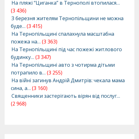
На пляжі “Циганка” в Тернополі втопилася…
(3 436)
З березня жителям Тернопільщини не можна
буде…
(3 415)
На Тернопільщині спалахнула масштабна
пожежа на…
(3 363)
На Тернопільщині під час пожежі житлового
будинку…
(3 347)
На Тернопільщині авто з чотирма дітьми
потрапило в…
(3 255)
На війні загинув Андрій Дмитрів: чекала мама
сина, а…
(3 160)
Священники застерігають вірян від послуг…
(2 968)