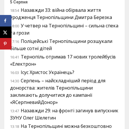
5 Серпня
Назавжди 33: війна обірвала життя
18:54
уродженця Тернопільщини Дмитра Березка
У четвер на Тернопільщині – сильна спека
18:00
та грози
Поліцейські Тернопільщини розшукали
17:16
більше сотні дітей
Тернопіль отримав 17 нових тролейбусів
16:41
«Електрон»
Ісус Христос Українець?
16:03
Серпень – найскладніший період для
14:30
донорства: жителів Тернопільщини
закликають долучитися до кампанії
«ЯСерпневийДонор»
Назавжди 29: на фронті загинув випускник
13:47
ЗУНУ Олег Шелетин
На Тернопільщині можна безкоштовно
13:18