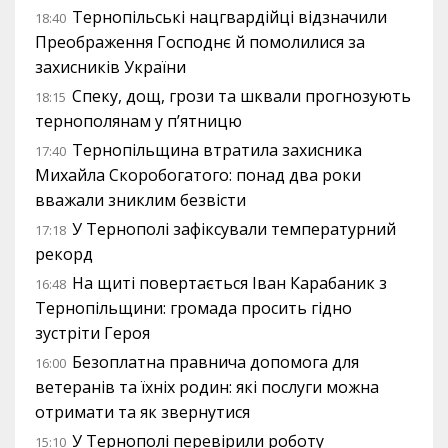
Тернопільські нацгвардійці відзначили
18:40
Преображення Господнє й помолилися за
захисників України
Спеку, дощ, грози та шквали прогнозують
18:15
тернополянам у п’ятницю
Тернопільщина втратила захисника
17:40
Михайла Скоробогатого: понад два роки
вважали зниклим безвісти
У Тернополі зафіксували температурний
17:18
рекорд
На щиті повертається Іван Карабаник з
16:48
Тернопільщини: громада просить гідно
зустріти Героя
Безоплатна правнича допомога для
16:00
ветеранів та їхніх родин: які послуги можна
отримати та як звернутися
У Тернополі перевірили роботу
15:10