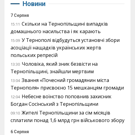
Новини
7 Серпня
Скільки на Тернопільщині випадків
15:11
домашнього насильства і як карають
У Тернополі відбудуться установчі збори
15:09
асоціації нащадків українських жертв
польських репресій
Чоловіка, який зник безвісти на
13:30
Тернопільщині, знайшли мертвим
Звання «Почесний громадянин міста
13:04
Тернополя» присвоєно 15 мешканцям громади
Небесне воїнство поповнив захисник
12:04
Богдан Сосінський з Тернопільщини
Жителі Тернопільщини за сім місяців
09:10
сплатили понад 1,6 млрд грн військового збору
6 Серпня