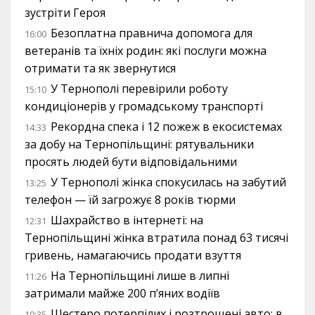
зустріти Героя
Безоплатна правнича допомога для
16:00
ветеранів та їхніх родин: які послуги можна
отримати та як звернутися
У Тернополі перевірили роботу
15:10
кондиціонерів у громадському транспорті
Рекордна спека і 12 пожеж в екосистемах
14:33
за добу на Тернопільщині: рятувальники
просять людей бути відповідальними
У Тернополі жінка спокусилась на забутий
13:25
телефон — їй загрожує 8 років тюрми
Шахрайство в інтернеті: на
12:31
Тернопільщині жінка втратила понад 63 тисячі
гривень, намагаючись продати взуття
На Тернопільщині лише в липні
11:26
затримали майже 200 п’яних водіїв
Шестеро потерпілих і розтрощені авто: в
10:35