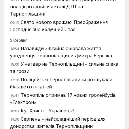
поліції розповіли деталі ДТП на
Тернопільщині
Свято нового врожаю: Преображення
09:13
Господнє або Яблучний Спас
5 Серпня
Назавжди 33: війна обірвала життя
18:54
уродженця Тернопільщини Дмитра Березка
У четвер на Тернопільщині – сильна спека
18:00
та грози
Поліцейські Тернопільщини розшукали
17:16
більше сотні дітей
Тернопіль отримав 17 нових тролейбусів
16:41
«Електрон»
Ісус Христос Українець?
16:03
Серпень – найскладніший період для
14:30
донорства: жителів Тернопільщини