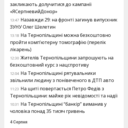
закликають долучитися до кампанії
«ЯСерпневийДонор»
Назавжди 29: на фронті загинув випускник
13:47
ЗУНУ Олег Шелетин
На Тернопільщині можна безкоштовно
13:18
пройти комп’ютерну томографію (перелік
лікарень)
Жителів Тернопільщини запрошують на
12:30
безкоштовний курс з нацспротиву
На Тернопільщині рятувальники
12:04
звільнили людину з понівеченого в ДТП авто
На щиті повертається Петро Федів з
11:23
Тернопільщини: майже рік невідомості та надії
На Тернопільщині “банкір” виманив у
10:31
чоловіка понад 35 тисяч гривень
4 Серпня