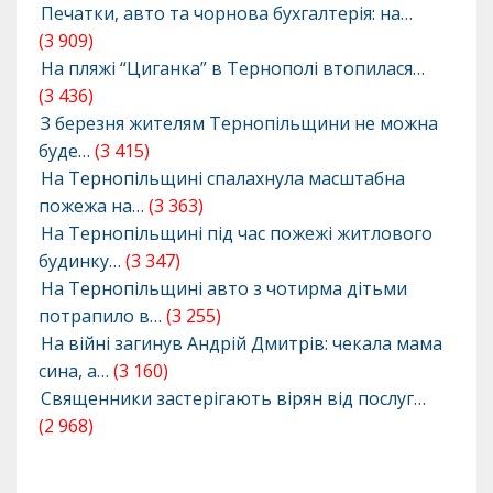
Печатки, авто та чорнова бухгалтерія: на…
(3 909)
На пляжі “Циганка” в Тернополі втопилася…
(3 436)
З березня жителям Тернопільщини не можна
буде…
(3 415)
На Тернопільщині спалахнула масштабна
пожежа на…
(3 363)
На Тернопільщині під час пожежі житлового
будинку…
(3 347)
На Тернопільщині авто з чотирма дітьми
потрапило в…
(3 255)
На війні загинув Андрій Дмитрів: чекала мама
сина, а…
(3 160)
Священники застерігають вірян від послуг…
(2 968)