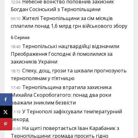
Небесне воїнство поповнив захисник
12:04
Богдан Сосінський з Тернопільщини
Жителі Тернопільщини за сім місяців
09:10
сплатили понад 1,6 млрд грн військового збору
6 Серпня
Тернопільські нацгвардійці відзначили
18:40
Преображення Господнє й помолилися за
захисників України
Спеку, дощ, грози та шквали прогнозують
18:15
тернополянам у п’ятницю
Тернопільщина втратила захисника
17:40
Михайла Скоробогатого: понад два роки
вважали зниклим безвісти
У Тернополі зафіксували температурний
17:18
рекорд
На щиті повертається Іван Карабаник з
16:48
Тернопільщини: громада просить гідно