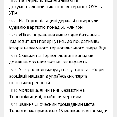
16:56
документальний цикл про ветеранок ОУН та
УПА
На Тернопільщині державі повернули
16:20
будівлю вартістю понад 50 млн грн
«Після поранення лише одне бажання –
15:43
відновитися і повернутись до побратимів»:
історія незламного тернопільського гвардійця
Скільки на Тернопільщині випадків
15:11
домашнього насильства і як карають
У Тернополі відбудуться установчі збори
15:09
асоціації нащадків українських жертв
польських репресій
Чоловіка, який зник безвісти на
13:30
Тернопільщині, знайшли мертвим
Звання «Почесний громадянин міста
13:04
Тернополя» присвоєно 15 мешканцям громади