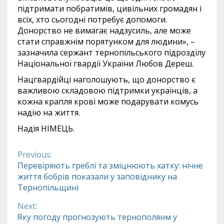
підтримати побратимів, цивільних громадян і
всіх, хто сьогодні потребує допомоги.
Донорство не вимагає надзусиль, але може
стати справжнім порятунком для людини», –
зазначила сержант тернопільського підрозділу
Національної гвардії України Любов Дереш.
Нацгвардійці наголошують, що донорство є
важливою складовою підтримки українців, а
кожна крапля крові може подарувати комусь
надію на життя.
Надія НІМЕЦЬ.
Previous:
Continue
Перевіряють греблі та зміцнюють хатку: нічне
життя бобрів показали у заповіднику на
Reading
Тернопільщині
Next:
Яку погоду прогнозують тернополянм у