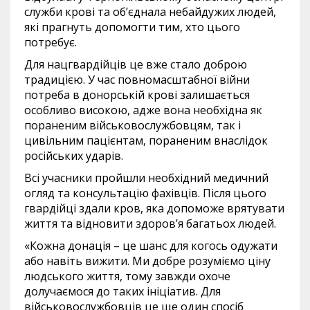
служби крові та об’єднала небайдужих людей,
які прагнуть допомогти тим, хто цього
потребує.
Для нацгвардійців це вже стало доброю
традицією. У час повномасштабної війни
потреба в донорській крові залишається
особливо високою, адже вона необхідна як
пораненим військовослужбовцям, так і
цивільним пацієнтам, пораненим внаслідок
російських ударів.
Всі учасники пройшли необхідний медичний
огляд та консультацію фахівців. Після цього
гвардійці здали кров, яка допоможе врятувати
життя та відновити здоров’я багатьох людей.
«Кожна донація – це шанс для когось одужати
або навіть вижити. Ми добре розуміємо ціну
людського життя, тому завжди охоче
долучаємося до таких ініціатив. Для
військовослужбовців це ще один спосіб