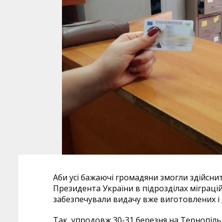
Аби усі бажаючі громадяни змогли здійсни
Президента України в підрозділах міграцій
забезпечували видачу вже виготовлених і 
Так, упродовж 30-31 березня на Тернопіль