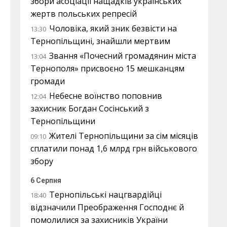
збори асоціації нащадків українських
жертв польських репресій
Чоловіка, який зник безвісти на
13:30
Тернопільщині, знайшли мертвим
Звання «Почесний громадянин міста
13:04
Тернополя» присвоєно 15 мешканцям
громади
Небесне воїнство поповнив
12:04
захисник Богдан Сосінський з
Тернопільщини
Жителі Тернопільщини за сім місяців
09:10
сплатили понад 1,6 млрд грн військового
збору
6 Серпня
Тернопільські нацгвардійці
18:40
відзначили Преображення Господнє й
помолилися за захисників України