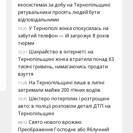
екосистемах за добу на Тернопільщині:
рятувальники просять людей бути
відповідальними
У Тернополі жінка спокусилась на
13:25
забутий телефон — їй загрожує 8 років
тюрми
Шахрайство в інтернеті: на
12:31
Тернопільщині жінка втратила понад 63
тисячі гривень, намагаючись продати
взуття
На Тернопільщині лише в липні
11:26
затримали майже 200 п’яних водіїв
Шестеро потерпілих і розтрощені
10:35
авто: в поліції розповіли деталі ДТП на
Тернопільщині
Свято нового врожаю:
09:13
Преображення Господнє або Яблучний