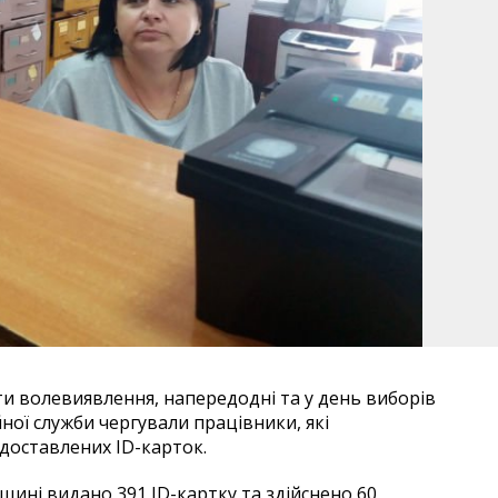
ти волевиявлення, напередодні та у день виборів
ної служби чергували працівники, які
доставлених ID-карток.
щині видано 391 ID-картку та здійснено 60