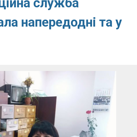
аційна служба
ла напередодні та у