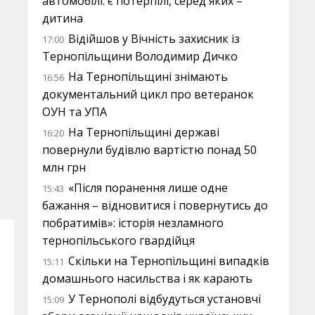
автомобілі: є потерпілі, серед яких –
дитина
Відійшов у Вічність захисник із
17:00
Тернопільщини Володимир Дичко
На Тернопільщині знімають
16:56
документальний цикл про ветеранок
ОУН та УПА
На Тернопільщині державі
16:20
повернули будівлю вартістю понад 50
млн грн
«Після поранення лише одне
15:43
бажання – відновитися і повернутись до
побратимів»: історія незламного
тернопільського гвардійця
Скільки на Тернопільщині випадків
15:11
домашнього насильства і як карають
У Тернополі відбудуться установчі
15:09