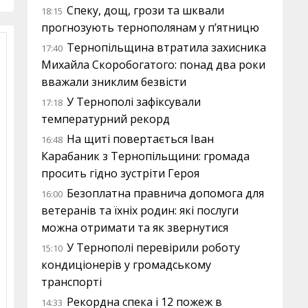
Спеку, дощ, грози та шквали
18:15
прогнозують тернополянам у п’ятницю
Тернопільщина втратила захисника
17:40
Михайла Скоробогатого: понад два роки
вважали зниклим безвісти
У Тернополі зафіксували
17:18
температурний рекорд
На щиті повертається Іван
16:48
Карабаник з Тернопільщини: громада
просить гідно зустріти Героя
Безоплатна правнича допомога для
16:00
ветеранів та їхніх родин: які послуги
можна отримати та як звернутися
У Тернополі перевірили роботу
15:10
кондиціонерів у громадському
транспорті
Рекордна спека і 12 пожеж в
14:33