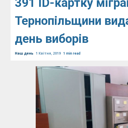
391 ID-картку мігр
Тернопільщини вида
день виборів
Наш день
1 Квітня, 2019
1 min read