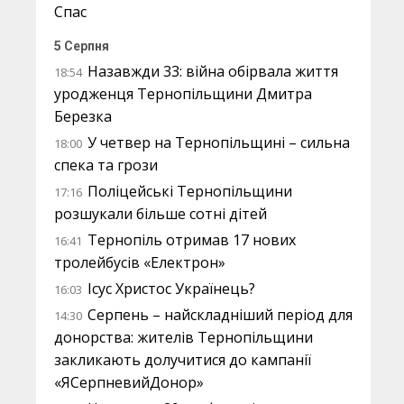
Спас
5 Серпня
Назавжди 33: війна обірвала життя
18:54
уродженця Тернопільщини Дмитра
Березка
У четвер на Тернопільщині – сильна
18:00
спека та грози
Поліцейські Тернопільщини
17:16
розшукали більше сотні дітей
Тернопіль отримав 17 нових
16:41
тролейбусів «Електрон»
Ісус Христос Українець?
16:03
Серпень – найскладніший період для
14:30
донорства: жителів Тернопільщини
закликають долучитися до кампанії
«ЯСерпневийДонор»