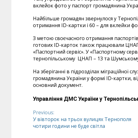
вклейок фото у паспорт громадянина Україн
Найбільше громадян звернулося у Тернопіл
отримання ID-картки і 60 – для вклейки фо
З метою своєчасного отримання паспортів
готових ID-карток також працювали ЦНАП
«Паспортний сервіс». У «Паспортному серві
тернопільському ЦНАП – 13 та Шумському
На зберіганні в підрозділах міграційної с
громадянина України у формі ID-картки, в
основний документ.
Управління ДМС України у Тернопільськ
Previous:
Continue
У вівторок на трьох вулицях Тернополя
чотири години не буде світла
Reading