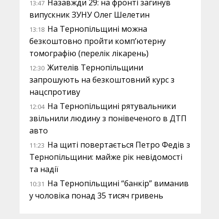
Назавжди 29: на фронті загинув
13:47
випускник ЗУНУ Олег Шелетин
На Тернопільщині можна
13:18
безкоштовно пройти комп’ютерну
томографію (перелік лікарень)
Жителів Тернопільщини
12:30
запрошують на безкоштовний курс з
нацспротиву
На Тернопільщині рятувальники
12:04
звільнили людину з понівеченого в ДТП
авто
На щиті повертається Петро Федів з
11:23
Тернопільщини: майже рік невідомості
та надії
На Тернопільщині “банкір” виманив
10:31
у чоловіка понад 35 тисяч гривень