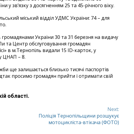
и у зв’язку з досягненням 25 та 45-річного віку.
ьський міський відділ УДМС України: 74 – для
то.
 громадянами України 30 та 31 березня на видачу
и та Центр обслуговування громадян
сі» в м.Тернопіль видали 15 ID-карток, у
 ЦНАП – 8.
лужби ще залишається близько тисячі паспортів
ідтак просимо громадян прийти і отримати свій
ій області.
Next:
Поліція Тернопільщини розшукує
мотоцикліста-втікача (ФОТО)