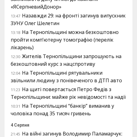
«ЯСерпневийДонор»
Назавжди 29: на фронті загинув випускник
13:47
ЗУНУ Олег Шелетин
На Тернопільщині можна безкоштовно
13:18
пройти комп’ютерну томографію (перелік
лікарень)
Жителів Тернопільщини запрошують на
12:30
безкоштовний курс з нацспротиву
На Тернопільщині рятувальники
12:04
звільнили людину з понівеченого в ДТП авто
На щиті повертається Петро Федів з
11:23
Тернопільщини: майже рік невідомості та надії
На Тернопільщині “банкір” виманив у
10:31
чоловіка понад 35 тисяч гривень
4 Серпня
На війні загинув Володимир Паламарчук:
21:45