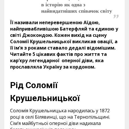
в історію як одна з
найвидатніших співачок світу
Її називали неперевершеною Аїдою,
найпривабливішою Батерфляй та єдиною у
світі Джокондою. Кожен вихід на сцену
Соломії Крушельницької викликав овації, а
її ім’я з роками ставало дедалі відомішим.
Читайте 5 цікавих фактів про життя та
кар’єру легендарної оперної діви, яка
прославляла Україну за кордоном.
Рід Соломії
Крушельницької
Соломія Крушельницька народилась у 1872
році в селі Білявинці, що на Тернопільщині.
Сім’я майбутньої оперної діви надихала