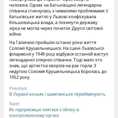
чоловіка. Однак на Батьківщині легендарна
співачка стикнулась з чималими проблемами: її
батьківське житло у Львові конфіскувала
більшовицька влада, а покинути державу
зірка не могла через початок Другої світової
війни.
На Галичині пройшли останні роки життя
Соломії Крушельницької. На сцені Львівської
філармонії у 1949 році відбувся останній виступ
легендарної оперної співачки. Тоді мало хто
знав, що артистка хворіла на рак горла. З
недугою Соломія Крушельницька боролась до
1952 року.
Previous:
Continue
В Україні коньяк і шампанське перейменують
Reading
Next:
Як підприємцю знятися з обліку в
контролюючому органі