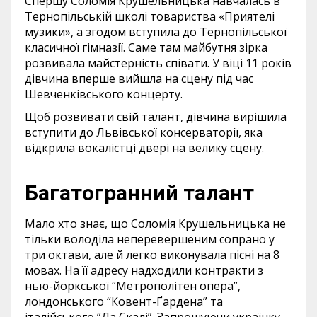
Спершу Соломія Крушельницька навчалась в
Тернопільській школі товариства «Приятелі
музики», а згодом вступила до Тернопільської
класичної гімназії. Саме там майбутня зірка
розвивала майстерність співати. У віці 11 років
дівчина вперше вийшла на сцену під час
Шевченківського концерту.
Щоб розвивати свій талант, дівчина вирішила
вступити до Львівської консерваторії, яка
відкрила вокалістці двері на велику сцену.
Багатогранний талант
Мало хто знає, що Соломія Крушельницька не
тільки володіла неперевершеним сопрано у
три октави, але й легко виконувала пісні на 8
мовах. На її адресу надходили контракти з
нью-йоркської “Метрополітен опера”,
лондонського “Ковент-Ґардена” та