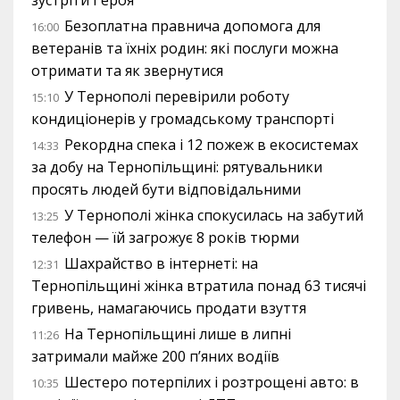
зустріти Героя
Безоплатна правнича допомога для
16:00
ветеранів та їхніх родин: які послуги можна
отримати та як звернутися
У Тернополі перевірили роботу
15:10
кондиціонерів у громадському транспорті
Рекордна спека і 12 пожеж в екосистемах
14:33
за добу на Тернопільщині: рятувальники
просять людей бути відповідальними
У Тернополі жінка спокусилась на забутий
13:25
телефон — їй загрожує 8 років тюрми
Шахрайство в інтернеті: на
12:31
Тернопільщині жінка втратила понад 63 тисячі
гривень, намагаючись продати взуття
На Тернопільщині лише в липні
11:26
затримали майже 200 п’яних водіїв
Шестеро потерпілих і розтрощені авто: в
10:35