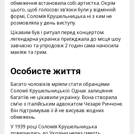
обмеження встановила собі артистка. Окрім
цього, щоб голосові зв’язки були у відмінній
формі, Соломія Крушельницька ні з ким не
розмовляла у день виступу.
Цікавим був і ритуал перед концертом:
легендарна українка приїжджала до місця шоу
завчасно та упродовж 2 годин сама наносила
макіяж та грим.
Особисте життя
Багато чоловіків мріяли стати обранцями
Соломії Крушельницької. Однак залицяння
багатіїв не цікавили українку. Вона створила
сім’ю з італійським адвокатом Чезаре Риччоне.
Він підтримував її й не висував жодних
обмежень.
У 1939 році Соломія Крушельницька
повернулась до України через смерть