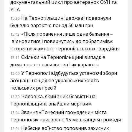
документальний цикл про ветеранок ОУН та
УПА
На Тернопільщині державі повернули
16:20
будівлю вартістю понад 50 млн грн
«Після поранення лише одне бажання –
15:43
відновитися і повернутись до побратимів»:
історія незламного тернопільського гвардійця
Скільки на Тернопільщині випадків
15:11
домашнього насильства і як карають
У Тернополі відбудуться установчі збори
15:09
асоціації нащадків українських жертв
польських репресій
Чоловіка, який зник безвісти на
13:30
Тернопільщині, знайшли мертвим
Звання «Почесний громадянин міста
13:04
Тернополя» присвоєно 15 мешканцям громади
Небесне воїнство поповнив захисник
12:04