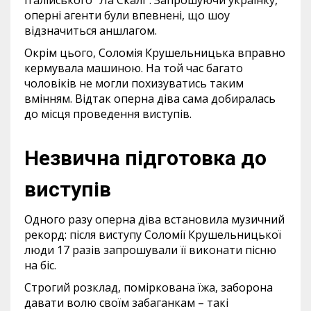
італійського “Ла Скалі”. Запрошуючи українку,
оперні агенти були впевнені, що шоу
відзначиться аншлагом.
Окрім цього, Соломія Крушельницька вправно
кермувала машиною. На той час багато
чоловіків не могли похизуватись таким
вмінням. Відтак оперна діва сама добиралась
до місця проведення виступів.
Незвична підготовка до
виступів
Одного разу оперна діва встановила музичний
рекорд: після виступу Соломії Крушельницької
люди 17 разів запрошували її виконати пісню
на біс.
Строгий розклад, поміркована їжа, заборона
давати волю своїм забаганкам – такі