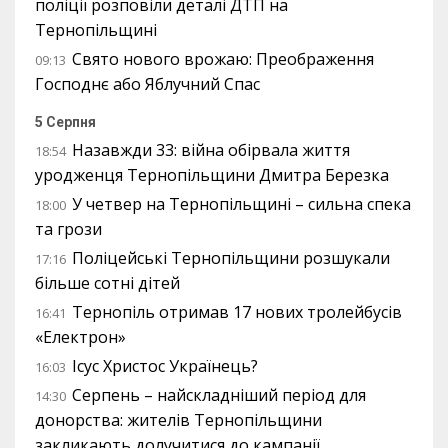
поліції розповіли деталі ДТП на
Тернопільщині
Свято нового врожаю: Преображення
09:13
Господнє або Яблучний Спас
5 Серпня
Назавжди 33: війна обірвала життя
18:54
уродженця Тернопільщини Дмитра Березка
У четвер на Тернопільщині – сильна спека
18:00
та грози
Поліцейські Тернопільщини розшукали
17:16
більше сотні дітей
Тернопіль отримав 17 нових тролейбусів
16:41
«Електрон»
Ісус Христос Українець?
16:03
Серпень – найскладніший період для
14:30
донорства: жителів Тернопільщини
закликають долучитися до кампанії