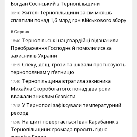
Богдан Сосінський з Тернопільщини
Жителі Тернопільщини за сім місяців
09:10
сплатили понад 1,6 млрд грн військового збору
6 Серпня
Тернопільські нацгвардійці відзначили
18:40
Преображення Господнє й помолилися за
захисників України
Спеку, дощ, грози та шквали прогнозують
18:15
тернополянам у п’ятницю
Тернопільщина втратила захисника
17:40
Михайла Скоробогатого: понад два роки
вважали зниклим безвісти
У Тернополі зафіксували температурний
17:18
рекорд
На щиті повертається Іван Карабаник з
16:48
Тернопільщини: громада просить гідно