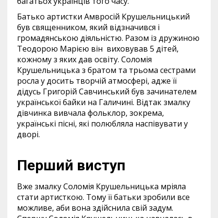
багатьох українців того часу.
Батько артистки Амвросій Крушельницький
був священником, який відзначився і
громадянською діяльністю. Разом із дружиною
Теодорою Марією він виховував 5 дітей,
кожному з яких дав освіту. Соломія
Крушельницька з братом та трьома сестрами
росла у досить творчій атмосфері, адже її
дідусь Григорій Савчинський був зачинателем
української байки на Галичині. Відтак змалку
дівчинка вивчала фольклор, зокрема,
українські пісні, які полюбляла наспівувати у
дворі.
Перший виступ
Вже змалку Соломія Крушельницька мріяла
стати артисткою. Тому її батьки зробили все
можливе, аби вона здійснила свій задум.