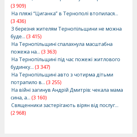
(3 909)
На пляжі “Циганка” в Тернополі втопилася…
(3 436)
З березня жителям Тернопільщини не можна
буде…
(3 415)
На Тернопільщині спалахнула масштабна
пожежа на…
(3 363)
На Тернопільщині під час пожежі житлового
будинку…
(3 347)
На Тернопільщині авто з чотирма дітьми
потрапило в…
(3 255)
На війні загинув Андрій Дмитрів: чекала мама
сина, а…
(3 160)
Священники застерігають вірян від послуг…
(2 968)