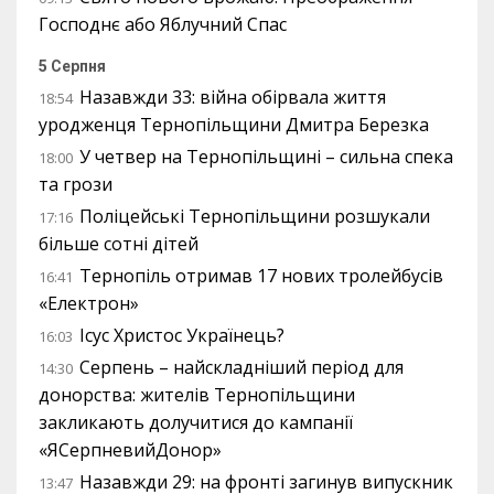
Господнє або Яблучний Спас
5 Серпня
Назавжди 33: війна обірвала життя
18:54
уродженця Тернопільщини Дмитра Березка
У четвер на Тернопільщині – сильна спека
18:00
та грози
Поліцейські Тернопільщини розшукали
17:16
більше сотні дітей
Тернопіль отримав 17 нових тролейбусів
16:41
«Електрон»
Ісус Христос Українець?
16:03
Серпень – найскладніший період для
14:30
донорства: жителів Тернопільщини
закликають долучитися до кампанії
«ЯСерпневийДонор»
Назавжди 29: на фронті загинув випускник
13:47