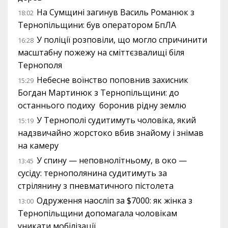
На Сумщині загинув Василь Романюк з
18:02
Тернопільщини: був оператором БпЛА
У поліції розповіли, що могло спричинити
16:28
масштабну пожежу на сміттєзвалищі біля
Тернополя
Небесне воїнство поповнив захисник
15:29
Богдан Мартинюк з Тернопільщини: до
останнього подиху боронив рідну землю
У Тернополі судитимуть чоловіка, який
15:19
надзвичайно жорстоко вбив знайому і знімав
на камеру
У спину — неповнолітньому, в око —
13:45
сусіду: тернополянина судитимуть за
стрілянину з пневматичного пістолета
Одруження наосліп за $7000: як жінка з
13:00
Тернопільщини допомагала чоловікам
уникати мобілізації