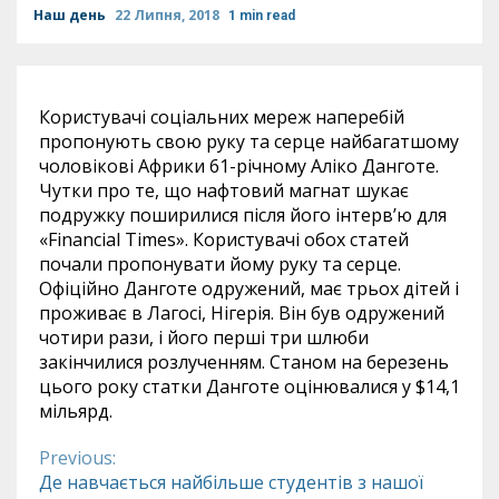
Наш день
22 Липня, 2018
1 min read
Користувачі соціальних мереж наперебій
пропонують свою руку та серце найбагатшому
чоловікові Африки 61-річному Аліко Данготе.
Чутки про те, що нафтовий магнат шукає
подружку поширилися після його інтерв’ю для
«Financial Times». Користувачі обох статей
почали пропонувати йому руку та серце.
Офіційно Данготе одружений, має трьох дітей і
проживає в Лагосі, Нігерія. Він був одружений
чотири рази, і його перші три шлюби
закінчилися розлученням. Станом на березень
цього року статки Данготе оцінювалися у $14,1
мільярд.
Previous:
Continue
Де навчається найбільше студентів з нашої