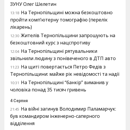
ЗУНУ Олег Шелетин
На Тернопільщині можна безкоштовно
13:18
пройти комп’ютерну томографію (перелік
лікарень)
Жителів Тернопільщини запрошують на
12:30
безкоштовний курс з нацспротиву
На Тернопільщині рятувальники
12:04
звільнили людину з понівеченого в ДТП авто
На щиті повертається Петро Федів з
11:23
Тернопільщини: майже рік невідомості та надії
На Тернопільщині “банкір” виманив у
10:31
чоловіка понад 35 тисяч гривень
4 Серпня
На війні загинув Володимир Паламарчук:
21:45
був командиром інженерно-саперного
відділення