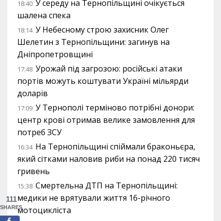
У середу на Тернопільщині очікується
18:40
шалена спека
У Небесному строю захисник Олег
18:14
Шелетин з Тернопільщини: загинув на
Дніпропетровщині
Урожай під загрозою: російські атаки
17:48
портів можуть коштувати Україні мільярди
доларів
У Тернополі терміново потрібні донори:
17:09
центр крові отримав велике замовлення для
потреб ЗСУ
На Тернопільщині спіймали браконьєра,
16:34
який сітками наловив риби на понад 220 тисяч
гривень
Смертельна ДТП на Тернопільщині:
15:38
медики не врятували життя 16-річного
111
SHARES
мотоцикліста