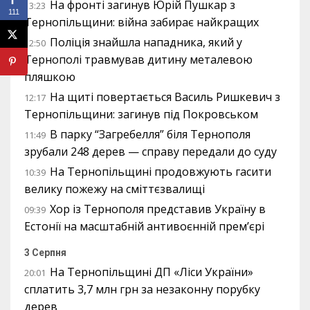
На фронті загинув Юрій Пушкар з
13:23
111
Тернопільщини: війна забирає найкращих
Поліція знайшла нападника, який у
12:50
Тернополі травмував дитину металевою
пляшкою
На щиті повертається Василь Ришкевич з
12:17
Тернопільщини: загинув під Покровськом
В парку “Загребелля” біля Тернополя
11:49
зрубали 248 дерев — справу передали до суду
На Тернопільщині продовжують гасити
10:39
велику пожежу на сміттєзвалищі
Хор із Тернополя представив Україну в
09:39
Естонії на масштабній антивоєнній прем’єрі
3 Серпня
На Тернопільщині ДП «Ліси України»
20:01
сплатить 3,7 млн грн за незаконну порубку
дерев