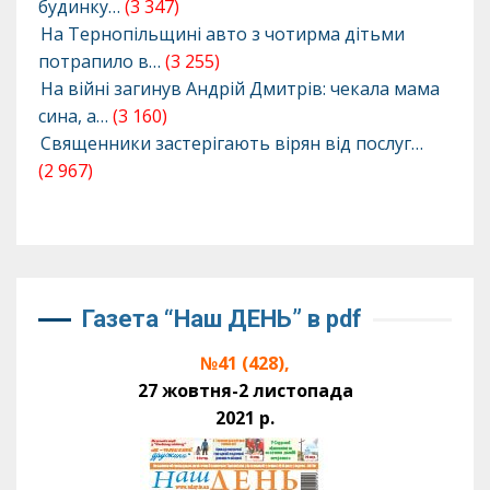
будинку…
(3 347)
На Тернопільщині авто з чотирма дітьми
потрапило в…
(3 255)
На війні загинув Андрій Дмитрів: чекала мама
сина, а…
(3 160)
Священники застерігають вірян від послуг…
(2 967)
Газета “Наш ДЕНЬ” в pdf
№41 (428),
27 жовтня-2 листопада
2021 р.