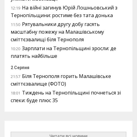
На війні загинув Юрій Лошньовський з
12:19
Тернопільщини: ростиме без тата донька
Рятувальники другу добу гасять
11:50
масштабну пожежу на Малашівському
сміттєзвалищі біля Тернополя
Зарплати на Тернопільщині зросли: де
10:20
платять найбільше
2 Серпня
Біля Тернополя горить Малашівське
21:57
сміттєзвалище (ФОТО)
Тиждень на Тернопільщині почнеться зі
18:01
спеки: буде плюс 35
Читати всі новини