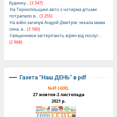
будинку…
(3 347)
На Тернопільщині авто з чотирма дітьми
потрапило в…
(3 255)
На війні загинув Андрій Дмитрів: чекала мама
сина, а…
(3 160)
Священники застерігають вірян від послуг…
(2 968)
Газета “Наш ДЕНЬ” в pdf
№41 (428),
27 жовтня-2 листопада
2021 р.