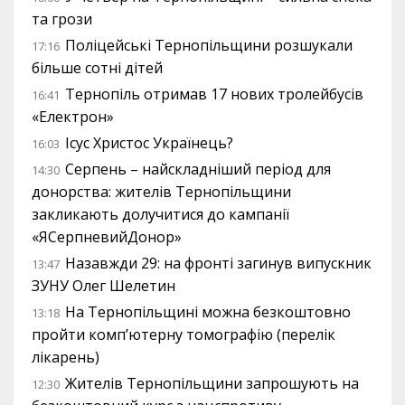
та грози
Поліцейські Тернопільщини розшукали
17:16
більше сотні дітей
Тернопіль отримав 17 нових тролейбусів
16:41
«Електрон»
Ісус Христос Українець?
16:03
Серпень – найскладніший період для
14:30
донорства: жителів Тернопільщини
закликають долучитися до кампанії
«ЯСерпневийДонор»
Назавжди 29: на фронті загинув випускник
13:47
ЗУНУ Олег Шелетин
На Тернопільщині можна безкоштовно
13:18
пройти комп’ютерну томографію (перелік
лікарень)
Жителів Тернопільщини запрошують на
12:30