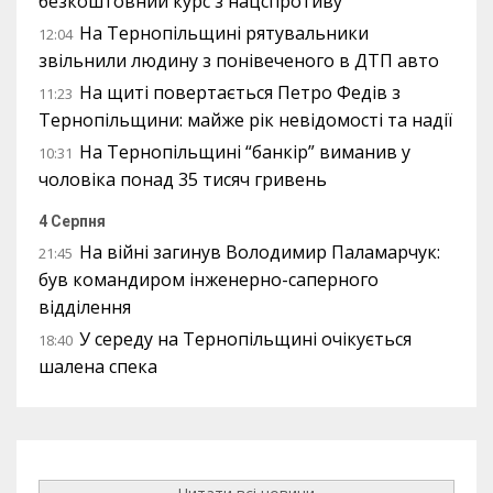
безкоштовний курс з нацспротиву
На Тернопільщині рятувальники
12:04
звільнили людину з понівеченого в ДТП авто
На щиті повертається Петро Федів з
11:23
Тернопільщини: майже рік невідомості та надії
На Тернопільщині “банкір” виманив у
10:31
чоловіка понад 35 тисяч гривень
4 Серпня
На війні загинув Володимир Паламарчук:
21:45
був командиром інженерно-саперного
відділення
У середу на Тернопільщині очікується
18:40
шалена спека