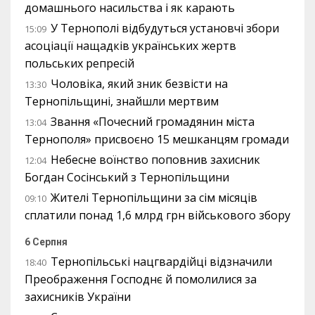
домашнього насильства і як карають
У Тернополі відбудуться установчі збори
15:09
асоціації нащадків українських жертв
польських репресій
Чоловіка, який зник безвісти на
13:30
Тернопільщині, знайшли мертвим
Звання «Почесний громадянин міста
13:04
Тернополя» присвоєно 15 мешканцям громади
Небесне воїнство поповнив захисник
12:04
Богдан Сосінський з Тернопільщини
Жителі Тернопільщини за сім місяців
09:10
сплатили понад 1,6 млрд грн військового збору
6 Серпня
Тернопільські нацгвардійці відзначили
18:40
Преображення Господнє й помолилися за
захисників України