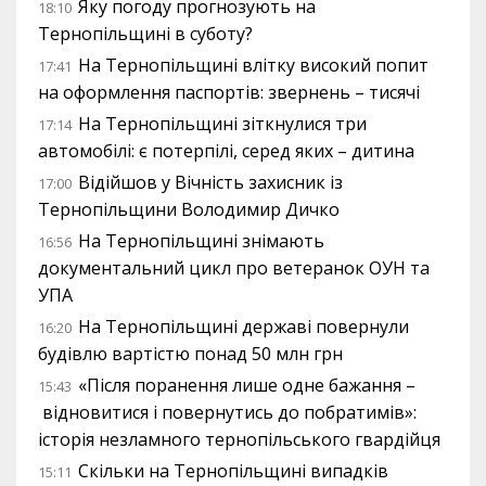
Яку погоду прогнозують на
18:10
Тернопільщині в суботу?
На Тернопільщині влітку високий попит
17:41
на оформлення паспортів: звернень – тисячі
На Тернопільщині зіткнулися три
17:14
автомобілі: є потерпілі, серед яких – дитина
Відійшов у Вічність захисник із
17:00
Тернопільщини Володимир Дичко
На Тернопільщині знімають
16:56
документальний цикл про ветеранок ОУН та
УПА
На Тернопільщині державі повернули
16:20
будівлю вартістю понад 50 млн грн
«Після поранення лише одне бажання –
15:43
відновитися і повернутись до побратимів»:
історія незламного тернопільського гвардійця
Скільки на Тернопільщині випадків
15:11