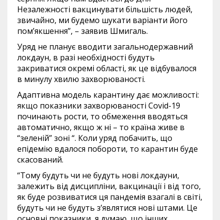
Незалежності вакцинувати більшість людей,
звичайно, ми будемо шукати варіанти його
пом’якшення”, – заявив Шмигаль.
Уряд не планує вводити загальнодержавний
локдаун, в разі необхідності будуть
закриватися окремі області, як це відбувалося
в минулу хвилю захворюваності.
Адаптивна модель карантину дає можливості:
якщо показники захворюваності Covid-19
починають рости, то обмеження вводяться
автоматично, якщо ж ні – то країна живе в
“зеленій” зоні “. Коли уряд побачить, що
епідемію вдалося побороти, то карантин буде
скасований.
“Тому будуть чи не будуть нові локдауни,
залежить від дисципліни, вакцинації і від того,
як буде розвиватися ця пандемія взагалі в світі,
будуть чи не будуть з’являтися нові штами. Це
основні показники, я думаю, що інших