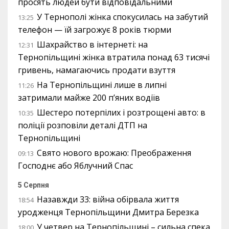
просять людей бути відповідальними
У Тернополі жінка спокусилась на забутий
13:25
телефон — їй загрожує 8 років тюрми
Шахрайство в інтернеті: на
12:31
Тернопільщині жінка втратила понад 63 тисячі
гривень, намагаючись продати взуття
На Тернопільщині лише в липні
11:26
затримали майже 200 п’яних водіїв
Шестеро потерпілих і розтрощені авто: в
10:35
поліції розповіли деталі ДТП на
Тернопільщині
Свято нового врожаю: Преображення
09:13
Господнє або Яблучний Спас
5 Серпня
Назавжди 33: війна обірвала життя
18:54
уродженця Тернопільщини Дмитра Березка
У четвер на Тернопільщині – сильна спека
18:00