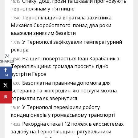
Спеку, дощ, грози та шквали прогнозують
18:15
тернополянам у п’ятницю
Тернопільщина втратила захисника
17:40
Михайла Скоробогатого: понад два роки
вважали зниклим безвісти
У Тернополі зафіксували температурний
17:18
рекорд
74
На щиті повертається Іван Карабаник з
16:48
SHARES
Тернопільщини: громада просить гідно
зустріти Героя
74
Безоплатна правнича допомога для
16:00
ветеранів та їхніх родин: які послуги можна
отримати та як звернутися
У Тернополі перевірили роботу
15:10
кондиціонерів у громадському транспорті
Рекордна спека і 12 пожеж в екосистемах
14:33
за добу на Тернопільщині: рятувальники