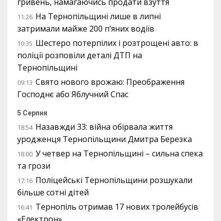
гривень, намагаючись продати взуття
На Тернопільщині лише в липні
11:26
затримали майже 200 п’яних водіїв
Шестеро потерпілих і розтрощені авто: в
10:35
поліції розповіли деталі ДТП на
Тернопільщині
Свято нового врожаю: Преображення
09:13
Господнє або Яблучний Спас
5 Серпня
Назавжди 33: війна обірвала життя
18:54
уродженця Тернопільщини Дмитра Березка
У четвер на Тернопільщині – сильна спека
18:00
та грози
Поліцейські Тернопільщини розшукали
17:16
більше сотні дітей
Тернопіль отримав 17 нових тролейбусів
16:41
«Електрон»