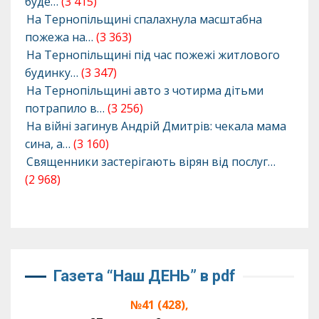
буде…
(3 415)
На Тернопільщині спалахнула масштабна
пожежа на…
(3 363)
На Тернопільщині під час пожежі житлового
будинку…
(3 347)
На Тернопільщині авто з чотирма дітьми
потрапило в…
(3 256)
На війні загинув Андрій Дмитрів: чекала мама
сина, а…
(3 160)
Священники застерігають вірян від послуг…
(2 968)
Газета “Наш ДЕНЬ” в pdf
№41 (428),