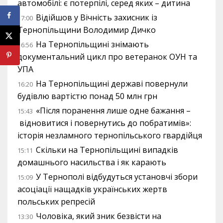
автомобілі: є потерпілі, серед яких – дитина
Відійшов у Вічність захисник із
17:00
Тернопільщини Володимир Дичко
На Тернопільщині знімають
16:56
документальний цикл про ветеранок ОУН та
УПА
На Тернопільщині державі повернули
16:20
будівлю вартістю понад 50 млн грн
«Після поранення лише одне бажання –
15:43
відновитися і повернутись до побратимів»:
історія незламного тернопільського гвардійця
Скільки на Тернопільщині випадків
15:11
домашнього насильства і як карають
У Тернополі відбудуться установчі збори
15:09
асоціації нащадків українських жертв
польських репресій
Чоловіка, який зник безвісти на
13:30