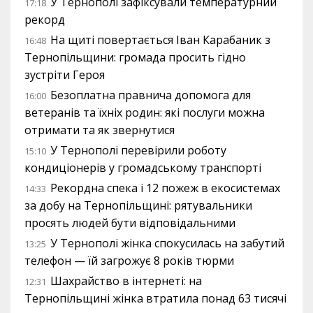
У Тернополі зафіксували температурний
17:18
рекорд
На щиті повертається Іван Карабаник з
16:48
Тернопільщини: громада просить гідно
зустріти Героя
Безоплатна правнича допомога для
16:00
ветеранів та їхніх родин: які послуги можна
отримати та як звернутися
У Тернополі перевірили роботу
15:10
кондиціонерів у громадському транспорті
Рекордна спека і 12 пожеж в екосистемах
14:33
за добу на Тернопільщині: рятувальники
просять людей бути відповідальними
У Тернополі жінка спокусилась на забутий
13:25
телефон — їй загрожує 8 років тюрми
Шахрайство в інтернеті: на
12:31
Тернопільщині жінка втратила понад 63 тисячі