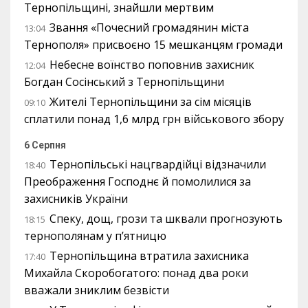
Тернопільщині, знайшли мертвим
Звання «Почесний громадянин міста
13:04
Тернополя» присвоєно 15 мешканцям громади
Небесне воїнство поповнив захисник
12:04
Богдан Сосінський з Тернопільщини
Жителі Тернопільщини за сім місяців
09:10
сплатили понад 1,6 млрд грн військового збору
6 Серпня
Тернопільські нацгвардійці відзначили
18:40
Преображення Господнє й помолилися за
захисників України
Спеку, дощ, грози та шквали прогнозують
18:15
тернополянам у п’ятницю
Тернопільщина втратила захисника
17:40
Михайла Скоробогатого: понад два роки
вважали зниклим безвісти