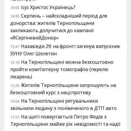
Ісус Христос Українець?
16:03
Серпень – найскладніший період для
14:30
донорства: жителів Тернопільщини
закликають долучитися до кампанії
«ЯСерпневийДонор»
Назавжди 29: на фронті загинув випускник
13:47
ЗУНУ Олег Шелетин
На Тернопільщині можна безкоштовно
13:18
пройти комп’ютерну томографію (перелік
лікарень)
Жителів Тернопільщини запрошують на
12:30
безкоштовний курс з нацспротиву
На Тернопільщині рятувальники
12:04
звільнили людину з понівеченого в ДТП авто
На щиті повертається Петро Федів з
11:23
Тернопільщини: майже рік невідомості та надії