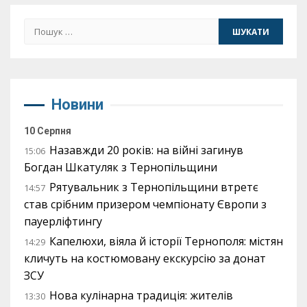
Пошук:
Новини
10 Серпня
Назавжди 20 років: на війні загинув
15:06
Богдан Шкатуляк з Тернопільщини
Рятувальник з Тернопільщини втретє
14:57
став срібним призером чемпіонату Європи з
пауерліфтингу
Капелюхи, віяла й історії Тернополя: містян
14:29
кличуть на костюмовану екскурсію за донат
ЗСУ
Нова кулінарна традиція: жителів
13:30