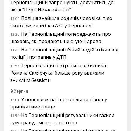
Тернопільщини запрошують долучитись до
акції “Пиріг Незалежності”
Поліція знайшла родичів чоловіка, тіло
13:00
якого виявили біля АЗС у Тернополі
На Тернопільщині попереджають про
12:20
шахраїв, які продають неіснуючі дрова
На Тернопільщині п’яний водій втікав від
11:46
поліції і потрапив у ДТП
Тернопільщина втратила захисника
10:53
Романа Склярчука: більше року вважали
зниклим безвісти
9 Серпня
У понеділок на Тернопільщині знову
18:01
припікатиме сонце
На Тернопільщині рятувальники гасили
13:54
суху траву, сміття, торф і сіно