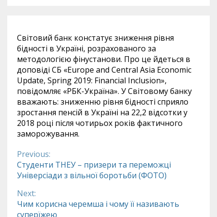
Світовий банк констатує зниження рівня
бідності в Україні, розрахованого за
методологією фінустанови. Про це йдеться в
доповіді СБ «Europe and Central Asia Economic
Update, Spring 2019: Financial Inclusion»,
повідомляє «РБК-Україна». У Світовому банку
вважають: зниженню рівня бідності сприяло
зростання пенсій в Україні на 22,2 відсотки у
2018 році після чотирьох років фактичного
заморожування.
Previous:
Continue
Студенти ТНЕУ – призери та переможці
Універсіади з вільної боротьби (ФОТО)
Reading
Next:
Чим корисна черемша і чому її називають
суперїжею