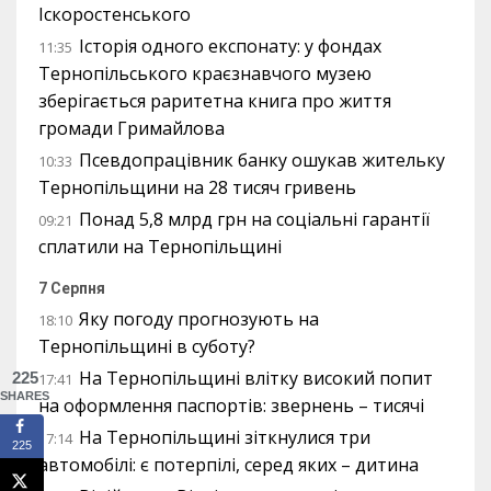
Іскоростенського
Історія одного експонату: у фондах
11:35
Тернопільського краєзнавчого музею
зберігається раритетна книга про життя
громади Гримайлова
Псевдопрацівник банку ошукав жительку
10:33
Тернопільщини на 28 тисяч гривень
Понад 5,8 млрд грн на соціальні гарантії
09:21
сплатили на Тернопільщині
7 Серпня
Яку погоду прогнозують на
18:10
Тернопільщині в суботу?
На Тернопільщині влітку високий попит
225
17:41
SHARES
на оформлення паспортів: звернень – тисячі
На Тернопільщині зіткнулися три
17:14
225
автомобілі: є потерпілі, серед яких – дитина