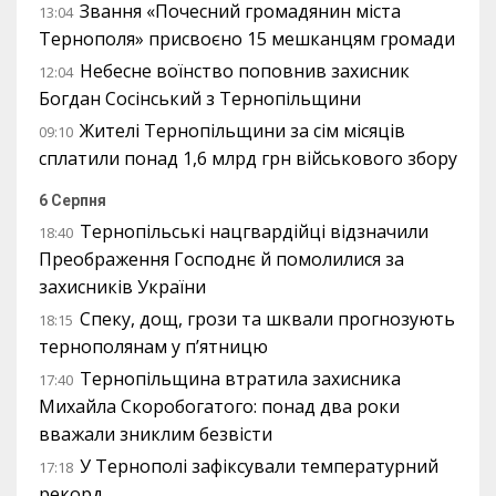
Звання «Почесний громадянин міста
13:04
Тернополя» присвоєно 15 мешканцям громади
Небесне воїнство поповнив захисник
12:04
Богдан Сосінський з Тернопільщини
Жителі Тернопільщини за сім місяців
09:10
сплатили понад 1,6 млрд грн військового збору
6 Серпня
Тернопільські нацгвардійці відзначили
18:40
Преображення Господнє й помолилися за
захисників України
Спеку, дощ, грози та шквали прогнозують
18:15
тернополянам у п’ятницю
Тернопільщина втратила захисника
17:40
Михайла Скоробогатого: понад два роки
вважали зниклим безвісти
У Тернополі зафіксували температурний
17:18
рекорд