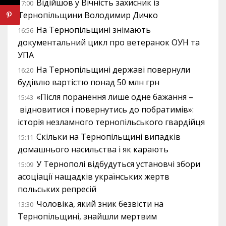
Відійшов у Вічність захисник із
17:00
Тернопільщини Володимир Дичко
На Тернопільщині знімають
16:56
документальний цикл про ветеранок ОУН та
УПА
На Тернопільщині державі повернули
16:20
будівлю вартістю понад 50 млн грн
«Після поранення лише одне бажання –
15:43
відновитися і повернутись до побратимів»:
історія незламного тернопільського гвардійця
Скільки на Тернопільщині випадків
15:11
домашнього насильства і як карають
У Тернополі відбудуться установчі збори
15:09
асоціації нащадків українських жертв
польських репресій
Чоловіка, який зник безвісти на
13:30
Тернопільщині, знайшли мертвим