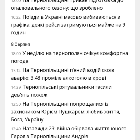
На Тернопільщині триває підготовка до
12:00
опалювального сезону: що зроблено
Поїзди в Україні масово вибиваються з
10:22
графіка: деякі рейси затримуються майже на 9
годин
8 Серпня
У неділю на тернополян очікує комфортна
18:00
погода
На Тернопільщині п’яний водій скоїв
17:12
аварію: 3,48 проміле алкоголю в крові
Тернопільські рятувальники гасили
14:39
дев’ять пожеж
На Тернопільщині попрощалися із
13:50
захисником Юрієм Пушкарем: любив життя,
Бога, Україну
Назавжди 23: війна обірвала життя юного
12:49
Героя з Тернопільщини Андрія