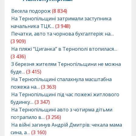
Весела подорож
(8 834)
На Тернопільщині затримали заступника
начальника ТЦК…
(3 948)
Печатки, авто та чорнова бухгалтерія: на…
(3 909)
На пляжі “Циганка” в Тернополі втопилася…
(3 436)
З березня жителям Тернопільщини не можна
буде…
(3 415)
На Тернопільщині спалахнула масштабна
пожежа на…
(3 363)
На Тернопільщині під час пожежі житлового
будинку…
(3 347)
На Тернопільщині авто з чотирма дітьми
потрапило в…
(3 256)
На війні загинув Андрій Дмитрів: чекала мама
сина, а…
(3 160)