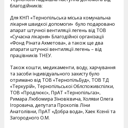
благодійників:
Для КНП «Тернопільська міська комунальна
лікарня швидкої допомоги»
було подаровано
апарат штучної вентиляції легень від ТОВ
«Сучасна лікарня» Благодійної організації
«Фонд Ріната Ахметова», а також ще два
апарати штучної вентиляції легень – від
працівників ТНЕУ.
Також кошти, медикаменти, воду, харчування
та засоби індивідуального захисту було
отримано від ТОВ «ТернопільБуд», ТОВ ТД
«Теркурій», Тернопільської Облспоживспілки,
ТОВ «Продлюкс», ПрАТ «Тернопільгаз»,
Римара Любомира Зіновієвича, Холяви Олега
Ігоровича, депутата Прокопів Ліни
Анатолівни, ПрАТ «Добра вода», Хаек Ксенії та
Загородного О.М.