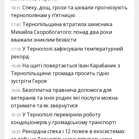
Спеку, дощ, грози та шквали прогнозують
18:15
тернополянам у п’ятницю
Тернопільщина втратила захисника
17:40
Михайла Скоробогатого: понад два роки
вважали зниклим безвісти
У Тернополі зафіксували температурний
17:18
рекорд
На щиті повертається Іван Карабаник з
16:48
Тернопільщини: громада просить гідно
зустріти Героя
Безоплатна правнича допомога для
16:00
ветеранів та їхніх родин: які послуги можна
отримати та як звернутися
У Тернополі перевірили роботу
15:10
кондиціонерів у громадському транспорті
Рекордна спека і 12 пожеж в екосистемах
14:33