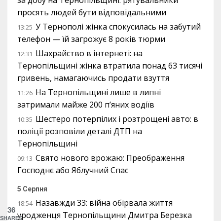
за добу на Тернопільщині: рятувальники
просять людей бути відповідальними
У Тернополі жінка спокусилась на забутий
13:25
телефон — їй загрожує 8 років тюрми
Шахрайство в інтернеті: на
12:31
Тернопільщині жінка втратила понад 63 тисячі
гривень, намагаючись продати взуття
На Тернопільщині лише в липні
11:26
затримали майже 200 п’яних водіїв
Шестеро потерпілих і розтрощені авто: в
10:35
поліції розповіли деталі ДТП на
Тернопільщині
Свято нового врожаю: Преображення
09:13
Господнє або Яблучний Спас
5 Серпня
Назавжди 33: війна обірвала життя
18:54
36
уродженця Тернопільщини Дмитра Березка
SHARES