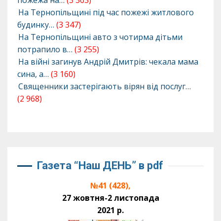
пожежа на…
(3 363)
На Тернопільщині під час пожежі житлового
будинку…
(3 347)
На Тернопільщині авто з чотирма дітьми
потрапило в…
(3 255)
На війні загинув Андрій Дмитрів: чекала мама
сина, а…
(3 160)
Священники застерігають вірян від послуг…
(2 968)
Газета “Наш ДЕНЬ” в pdf
№41 (428),
27 жовтня-2 листопада
2021 р.