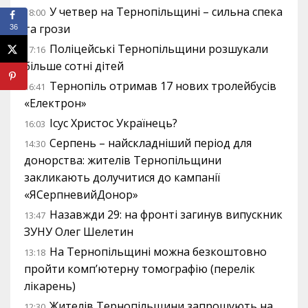
У четвер на Тернопільщині – сильна спека
18:00
та грози
36
Поліцейські Тернопільщини розшукали
17:16
більше сотні дітей
Тернопіль отримав 17 нових тролейбусів
16:41
«Електрон»
Ісус Христос Українець?
16:03
Серпень – найскладніший період для
14:30
донорства: жителів Тернопільщини
закликають долучитися до кампанії
«ЯСерпневийДонор»
Назавжди 29: на фронті загинув випускник
13:47
ЗУНУ Олег Шелетин
На Тернопільщині можна безкоштовно
13:18
пройти комп’ютерну томографію (перелік
лікарень)
Жителів Тернопільщини запрошують на
12:30