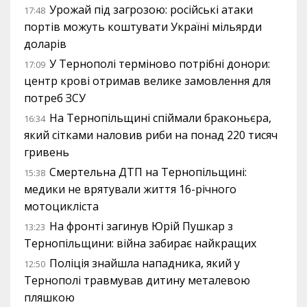
Урожай під загрозою: російські атаки
17:48
портів можуть коштувати Україні мільярди
доларів
У Тернополі терміново потрібні донори:
17:09
центр крові отримав велике замовлення для
потреб ЗСУ
На Тернопільщині спіймали браконьєра,
16:34
який сітками наловив риби на понад 220 тисяч
гривень
Смертельна ДТП на Тернопільщині:
15:38
медики не врятували життя 16-річного
мотоцикліста
На фронті загинув Юрій Пушкар з
13:23
Тернопільщини: війна забирає найкращих
Поліція знайшла нападника, який у
12:50
Тернополі травмував дитину металевою
пляшкою