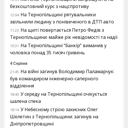
безкоштовний курс з нацспротиву
На Тернопільщині рятувальники
12:04
звільнили людину з понівеченого в ДТП авто
На щиті повертається Петро Федів з
11:23
Тернопільщини: майже рік невідомості та надії
На Тернопільщині “банкір” виманив у
10:31
чоловіка понад 35 тисяч гривень
4 Серпня
На війні загинув Володимир Паламарчук:
21:45
був командиром інженерно-саперного
відділення
У середу на Тернопільщині очікується
18:40
шалена спека
У Небесному строю захисник Олег
18:14
Шелетин з Тернопільщини: загинув на
Дніпропетровщині