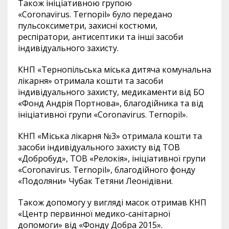
Також ініціативною групою
«
Coronavirus
.
Ternopil
» було передано
пульсоксиметри, захисні костюми,
респіратори, антисептики та інші засоби
індивідуального захисту.
КНП «Тернопільська міська дитяча комунальна
лікарня»
отримала кошти та засоби
індивідуального захисту, медикаменти від БО
«Фонд Андрія Портнова», благодійника та від
ініціативної групи «
Coronavirus
.
Ternopil
».
КНП «Міська лікарня №3
» отримала кошти та
засоби індивідуального захисту від ТОВ
«Добробуд», ТОВ «Релокія», ініціативної групи
«
Coronavirus
.
Ternopil
», благодійного фонду
«Подоляни» Чубак Тетяни Леонідівни.
Також допомогу у вигляді масок отримав КНП
«Центр первинної медико-санітарної
допомоги» від «Фонду Добра 2015».