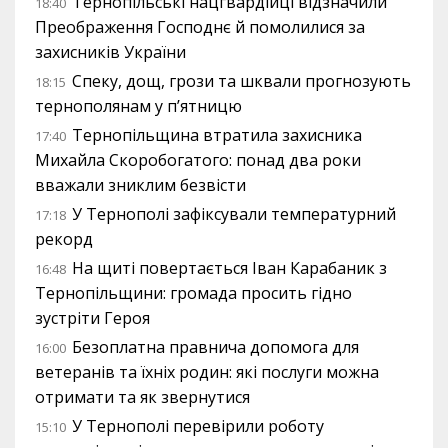
Тернопільські нацгвардійці відзначили
18:40
Преображення Господнє й помолилися за
захисників України
Спеку, дощ, грози та шквали прогнозують
18:15
тернополянам у п’ятницю
Тернопільщина втратила захисника
17:40
Михайла Скоробогатого: понад два роки
вважали зниклим безвісти
У Тернополі зафіксували температурний
17:18
рекорд
На щиті повертається Іван Карабаник з
16:48
Тернопільщини: громада просить гідно
зустріти Героя
Безоплатна правнича допомога для
16:00
ветеранів та їхніх родин: які послуги можна
отримати та як звернутися
У Тернополі перевірили роботу
15:10