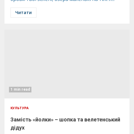
Читати
1 min read
КУЛЬТУРА
Замість «йолки» – шопка та велетенський
дідух