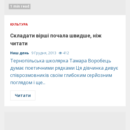
1 min read
КУЛЬТУРА
Складати вірші почала швидше, ніж
читати
Наш день
9 Грудня, 2013
412
Тернопільська школярка Тамара Воробець
думає поетичними рядками Ця дівчинка дивує
співрозмовників своїм глибоким серйозним
поглядом і ще...
Читати