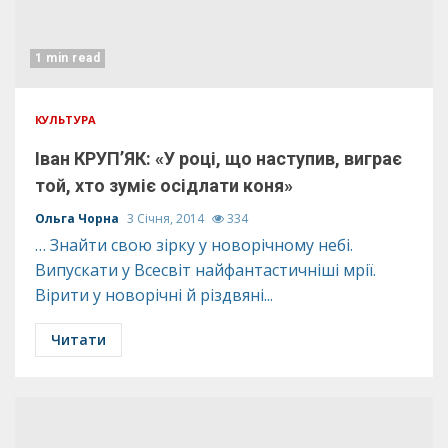
1 min read
КУЛЬТУРА
Іван КРУП’ЯК: «У році, що наступив, виграє
той, хто зуміє осідлати коня»
Ольга Чорна
3 Січня, 2014
334
… Знайти свою зірку у новорічному небі.
Випускати у Всесвіт найфантастичніші мрії.
Вірити у новорічні й різдвяні...
Читати