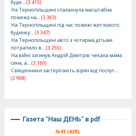
буде…
(3 415)
На Тернопільщині спалахнула масштабна
пожежа на…
(3 363)
На Тернопільщині під час пожежі житлового
будинку…
(3 347)
На Тернопільщині авто з чотирма дітьми
потрапило в…
(3 255)
На війні загинув Андрій Дмитрів: чекала мама
сина, а…
(3 160)
Священники застерігають вірян від послуг…
(2 968)
Газета “Наш ДЕНЬ” в pdf
№41 (428),