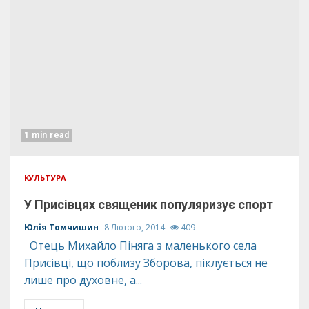
1 min read
КУЛЬТУРА
У Присівцях священик популяризує спорт
Юлія Томчишин
8 Лютого, 2014
409
Отець Михайло Піняга з маленького села
Присівці, що поблизу Зборова, піклується не
лише про духовне, а...