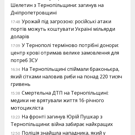
Шелетин з Тернопільщини: загинув на
Дніпропетровщині
Урожай під загрозою: російські атаки
17:48
портів можуть коштувати Україні мільярди
доларів
У Тернополі терміново потрібні донори:
17:09
центр крові отримав велике замовлення для
потреб ЗСУ
На Тернопільщині спіймали браконьєра,
16:34
який сітками наловив риби на понад 220 тисяч
гривень
Смертельна ДТП на Тернопільщині:
15:38
медики не врятували життя 16-річного
мотоцикліста
На фронті загинув Юрій Пушкар з
13:23
Тернопільщини: війна забирає найкращих
Поліція знайшла нападника, який у
12:50