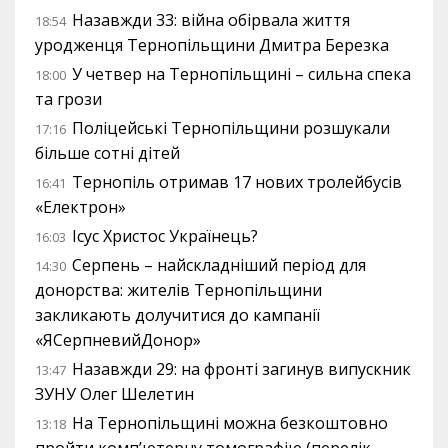
Назавжди 33: війна обірвала життя
18:54
уродженця Тернопільщини Дмитра Березка
У четвер на Тернопільщині – сильна спека
18:00
та грози
Поліцейські Тернопільщини розшукали
17:16
більше сотні дітей
Тернопіль отримав 17 нових тролейбусів
16:41
«Електрон»
Ісус Христос Українець?
16:03
Серпень – найскладніший період для
14:30
донорства: жителів Тернопільщини
закликають долучитися до кампанії
«ЯСерпневийДонор»
Назавжди 29: на фронті загинув випускник
13:47
ЗУНУ Олег Шелетин
На Тернопільщині можна безкоштовно
13:18