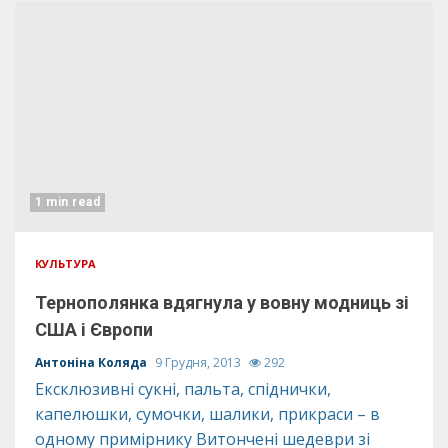
1 min read
КУЛЬТУРА
Тернополянка вдягнула у вовну модниць зі
США і Європи
Антоніна Коляда
9 Грудня, 2013
292
Ексклюзивні сукні, пальта, спіднички,
капелюшки, сумочки, шалики, прикраси – в
одному примірнику Витончені шедеври зі