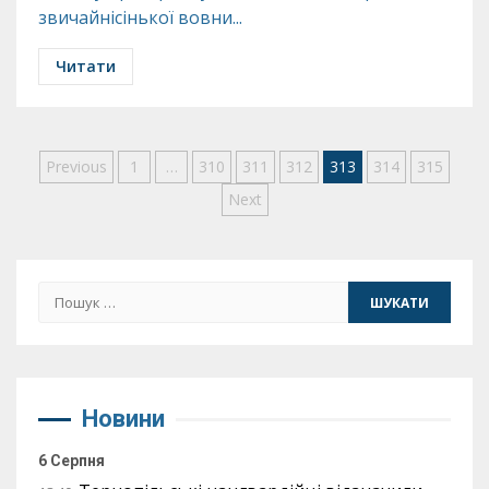
звичайнісінької вовни...
Читати
Пагінація
Previous
1
…
310
311
312
313
314
315
Next
записів
Пошук:
Новини
6 Серпня