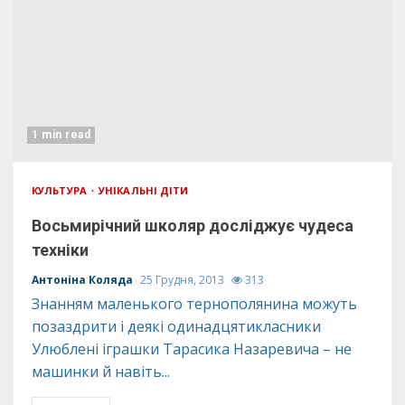
1 min read
КУЛЬТУРА
УНІКАЛЬНІ ДІТИ
Восьмирічний школяр досліджує чудеса
техніки
Антоніна Коляда
25 Грудня, 2013
313
Знанням маленького тернополянина можуть
позаздрити і деякі одинадцятикласники
Улюблені іграшки Тарасика Назаревича – не
машинки й навіть...