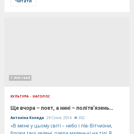
Читати
1 min read
КУЛЬТУРА
НАГОЛОС
Ще вчора – поет, а нині – політв’язень…
Антоніна Коляда
29 Січня, 2014
302
«В мене у цьому світі – небо і пів-Вітчизни,
брови твої зелені, озера маленькі на тілі. Я...