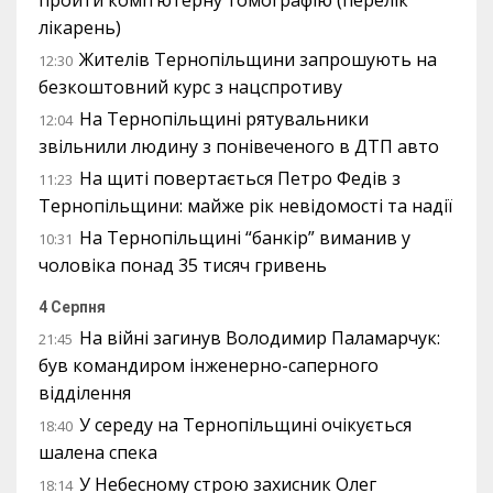
пройти комп’ютерну томографію (перелік
лікарень)
Жителів Тернопільщини запрошують на
12:30
безкоштовний курс з нацспротиву
На Тернопільщині рятувальники
12:04
звільнили людину з понівеченого в ДТП авто
На щиті повертається Петро Федів з
11:23
Тернопільщини: майже рік невідомості та надії
На Тернопільщині “банкір” виманив у
10:31
чоловіка понад 35 тисяч гривень
4 Серпня
На війні загинув Володимир Паламарчук:
21:45
був командиром інженерно-саперного
відділення
У середу на Тернопільщині очікується
18:40
шалена спека
У Небесному строю захисник Олег
18:14