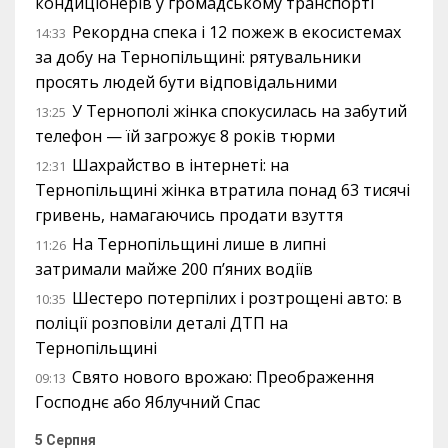
кондиціонерів у громадському транспорті
Рекордна спека і 12 пожеж в екосистемах
14:33
за добу на Тернопільщині: рятувальники
просять людей бути відповідальними
У Тернополі жінка спокусилась на забутий
13:25
телефон — їй загрожує 8 років тюрми
Шахрайство в інтернеті: на
12:31
Тернопільщині жінка втратила понад 63 тисячі
гривень, намагаючись продати взуття
На Тернопільщині лише в липні
11:26
затримали майже 200 п’яних водіїв
Шестеро потерпілих і розтрощені авто: в
10:35
поліції розповіли деталі ДТП на
Тернопільщині
Свято нового врожаю: Преображення
09:13
Господнє або Яблучний Спас
5 Серпня