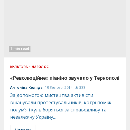
1 min read
КУЛЬТУРА
НАГОЛОС
«Революційне» піаніно звучало у Тернополі
Антоніна Коляда
19 Лютого, 2014
388
За допомогою мистецтва активісти
вшанували протестувальників, котрі поміж
полум’я і куль боряться за справедливу та
незалежну Україну....
Читати