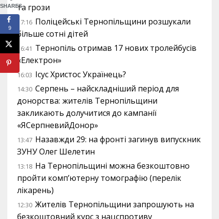
та грози
SHARES
Поліцейські Тернопільщини розшукали
17:16
9
більше сотні дітей
Тернопіль отримав 17 нових тролейбусів
16:41
«Електрон»
Ісус Христос Українець?
16:03
Серпень – найскладніший період для
14:30
донорства: жителів Тернопільщини
закликають долучитися до кампанії
«ЯСерпневийДонор»
Назавжди 29: на фронті загинув випускник
13:47
ЗУНУ Олег Шелетин
На Тернопільщині можна безкоштовно
13:18
пройти комп’ютерну томографію (перелік
лікарень)
Жителів Тернопільщини запрошують на
12:30
безкоштовний курс з нацспротиву