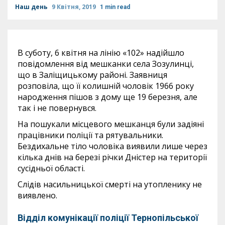
Наш день
9 Квітня, 2019
1 min read
В суботу, 6 квітня на лінію «102» надійшло
повідомлення від мешканки села Зозулинці,
що в Заліщицькому районі. Заявниця
розповіла, що її колишній чоловік 1966 року
народження пішов з дому ще 19 березня, але
так і не повернувся.
На пошукали місцевого мешканця були задіяні
працівники поліції та рятувальники.
Бездихальне тіло чоловіка виявили лише через
кілька днів на березі річки Дністер на території
сусідньої області.
Слідів насильницької смерті на утопленику не
виявлено.
Відділ комунікації поліції Тернопільської