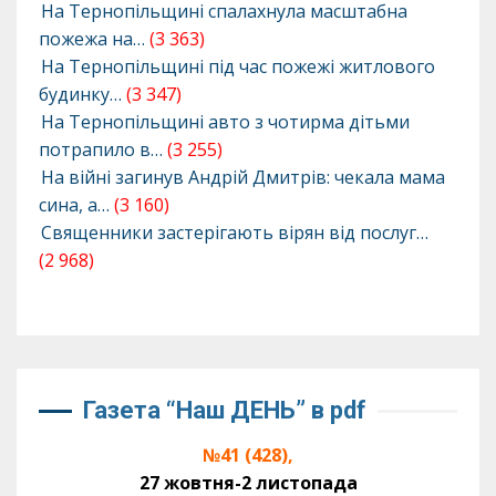
На Тернопільщині спалахнула масштабна
пожежа на…
(3 363)
На Тернопільщині під час пожежі житлового
будинку…
(3 347)
На Тернопільщині авто з чотирма дітьми
потрапило в…
(3 255)
На війні загинув Андрій Дмитрів: чекала мама
сина, а…
(3 160)
Священники застерігають вірян від послуг…
(2 968)
Газета “Наш ДЕНЬ” в pdf
№41 (428),
27 жовтня-2 листопада