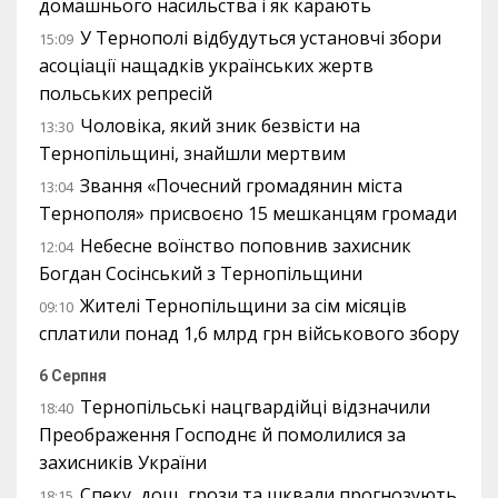
домашнього насильства і як карають
У Тернополі відбудуться установчі збори
15:09
асоціації нащадків українських жертв
польських репресій
Чоловіка, який зник безвісти на
13:30
Тернопільщині, знайшли мертвим
Звання «Почесний громадянин міста
13:04
Тернополя» присвоєно 15 мешканцям громади
Небесне воїнство поповнив захисник
12:04
Богдан Сосінський з Тернопільщини
Жителі Тернопільщини за сім місяців
09:10
сплатили понад 1,6 млрд грн військового збору
6 Серпня
Тернопільські нацгвардійці відзначили
18:40
Преображення Господнє й помолилися за
захисників України
Спеку, дощ, грози та шквали прогнозують
18:15