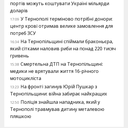
портів можуть коштувати Україні мільярди
доларів
У Тернополі терміново потрібні донори:
17:09
центр крові отримав велике замовлення для
потреб ЗСУ
На Тернопільщині спіймали браконьєра,
16:34
який сітками наловив риби на понад 220 тисяч
гривень
Смертельна ДТП на Тернопільщині:
15:38
медики не врятували життя 16-річного
мотоцикліста
На фронті загинув Юрій Пушкар з
13:23
Тернопільщини: війна забирає найкращих
Поліція знайшла нападника, який у
12:50
Тернополі травмував дитину металевою
пляшкою