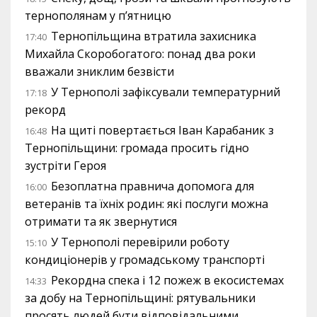
тернополянам у п’ятницю
Тернопільщина втратила захисника
17:40
Михайла Скоробогатого: понад два роки
вважали зниклим безвісти
У Тернополі зафіксували температурний
17:18
рекорд
На щиті повертається Іван Карабаник з
16:48
Тернопільщини: громада просить гідно
зустріти Героя
Безоплатна правнича допомога для
16:00
ветеранів та їхніх родин: які послуги можна
отримати та як звернутися
У Тернополі перевірили роботу
15:10
кондиціонерів у громадському транспорті
Рекордна спека і 12 пожеж в екосистемах
14:33
за добу на Тернопільщині: рятувальники
просять людей бути відповідальними