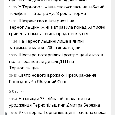
У Тернополі жінка спокусилась на забутий
13:25
телефон — їй загрожує 8 років тюрми
Шахрайство в інтернеті: на
12:31
Тернопільщині жінка втратила понад 63 тисячі
гривень, намагаючись продати взуття
На Тернопільщині лише в липні
11:26
затримали майже 200 п’яних водіїв
Шестеро потерпілих і розтрощені авто: в
10:35
поліції розповіли деталі ДТП на
Тернопільщині
Свято нового врожаю: Преображення
09:13
Господнє або Яблучний Спас
5 Серпня
Назавжди 33: війна обірвала життя
18:54
уродженця Тернопільщини Дмитра Березка
У четвер на Тернопільщині – сильна спека
18:00
9