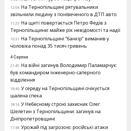
На Тернопільщині рятувальники
12:04
звільнили людину з понівеченого в ДТП авто
На щиті повертається Петро Федів з
11:23
Тернопільщини: майже рік невідомості та надії
На Тернопільщині “банкір” виманив у
10:31
чоловіка понад 35 тисяч гривень
4 Серпня
На війні загинув Володимир Паламарчук:
21:45
був командиром інженерно-саперного
відділення
У середу на Тернопільщині очікується
18:40
шалена спека
У Небесному строю захисник Олег
18:14
Шелетин з Тернопільщини: загинув на
Дніпропетровщині
Урожай під загрозою: російські атаки
17:48