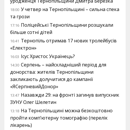
уродженця Тернопільщини Дмитра Березка
У четвер на Тернопільщині – сильна спека
18:00
та грози
Поліцейські Тернопільщини розшукали
17:16
більше сотні дітей
Тернопіль отримав 17 нових тролейбусів
16:41
«Електрон»
Ісус Христос Українець?
16:03
Серпень – найскладніший період для
14:30
донорства: жителів Тернопільщини
закликають долучитися до кампанії
«ЯСерпневийДонор»
Назавжди 29: на фронті загинув випускник
13:47
ЗУНУ Олег Шелетин
На Тернопільщині можна безкоштовно
13:18
пройти комп’ютерну томографію (перелік
лікарень)