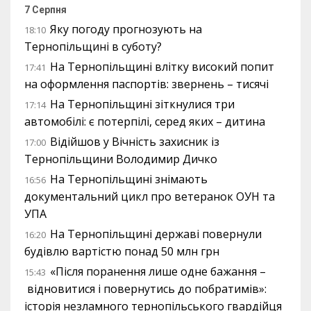
7 Серпня
Яку погоду прогнозують на
18:10
Тернопільщині в суботу?
На Тернопільщині влітку високий попит
17:41
на оформлення паспортів: звернень – тисячі
На Тернопільщині зіткнулися три
17:14
автомобілі: є потерпілі, серед яких – дитина
Відійшов у Вічність захисник із
17:00
Тернопільщини Володимир Дичко
На Тернопільщині знімають
16:56
документальний цикл про ветеранок ОУН та
УПА
На Тернопільщині державі повернули
16:20
будівлю вартістю понад 50 млн грн
«Після поранення лише одне бажання –
15:43
відновитися і повернутись до побратимів»:
історія незламного тернопільського гвардійця