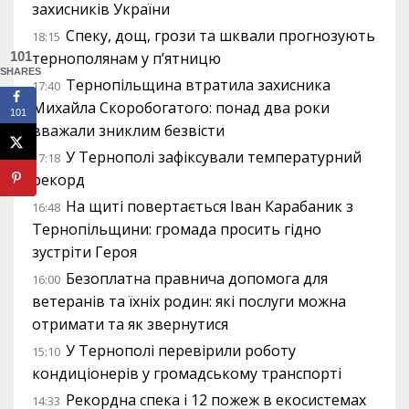
захисників України
Спеку, дощ, грози та шквали прогнозують
18:15
101
тернополянам у п’ятницю
SHARES
Тернопільщина втратила захисника
17:40
Михайла Скоробогатого: понад два роки
101
вважали зниклим безвісти
У Тернополі зафіксували температурний
17:18
рекорд
На щиті повертається Іван Карабаник з
16:48
Тернопільщини: громада просить гідно
зустріти Героя
Безоплатна правнича допомога для
16:00
ветеранів та їхніх родин: які послуги можна
отримати та як звернутися
У Тернополі перевірили роботу
15:10
кондиціонерів у громадському транспорті
Рекордна спека і 12 пожеж в екосистемах
14:33