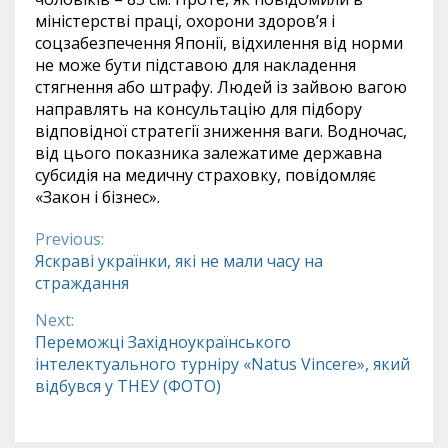
міністерстві праці, охорони здоров’я і
соцзабезпечення Японії, відхилення від норми
не може бути підставою для накладення
стягнення або штрафу. Людей із зайвою вагою
направлять на консультацію для підбору
відповідної стратегії зниження ваги. Водночас,
від цього показника залежатиме державна
субсидія на медичну страховку, повідомляє
«Закон і бізнес».
Previous:
Continue
Яскраві українки, які не мали часу на
страждання
Reading
Next:
Переможці Західноукраїнського
інтелектуального турніру «Natus Vincere», який
відбувся у ТНЕУ (ФОТО)