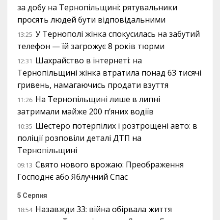
за добу на Тернопільщині: рятувальники
просять людей бути відповідальними
У Тернополі жінка спокусилась на забутий
13:25
телефон — їй загрожує 8 років тюрми
Шахрайство в інтернеті: на
12:31
Тернопільщині жінка втратила понад 63 тисячі
гривень, намагаючись продати взуття
На Тернопільщині лише в липні
11:26
затримали майже 200 п’яних водіїв
Шестеро потерпілих і розтрощені авто: в
10:35
поліції розповіли деталі ДТП на
Тернопільщині
Свято нового врожаю: Преображення
09:13
Господнє або Яблучний Спас
5 Серпня
Назавжди 33: війна обірвала життя
18:54