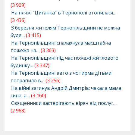
(3 909)
На пляжі “Циганка” в Тернополі втопилася…
(3 436)
З березня жителям Тернопільщини не можна
буде…
(3 415)
На Тернопільщині спалахнула масштабна
пожежа на…
(3 363)
На Тернопільщині під час пожежі житлового
будинку…
(3 347)
На Тернопільщині авто з чотирма дітьми
потрапило в…
(3 256)
На війні загинув Андрій Дмитрів: чекала мама
сина, а…
(3 160)
Священники застерігають вірян від послуг…
(2 968)