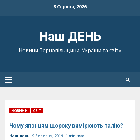
Skip
8 Серпня, 2026
to
content
Наш ДЕНЬ
Новини Тернопільщини, України та світу
Primary
Menu
НОВИНИ
СВІТ
Чому японцям щороку вимірюють талію?
Наш день
9 Березня, 2019
1 min read