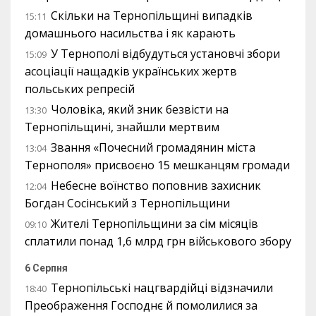
Скільки на Тернопільщині випадків
15:11
домашнього насильства і як карають
У Тернополі відбудуться установчі збори
15:09
асоціації нащадків українських жертв
польських репресій
Чоловіка, який зник безвісти на
13:30
Тернопільщині, знайшли мертвим
Звання «Почесний громадянин міста
13:04
Тернополя» присвоєно 15 мешканцям громади
Небесне воїнство поповнив захисник
12:04
Богдан Сосінський з Тернопільщини
Жителі Тернопільщини за сім місяців
09:10
сплатили понад 1,6 млрд грн військового збору
6 Серпня
Тернопільські нацгвардійці відзначили
18:40
Преображення Господнє й помолилися за