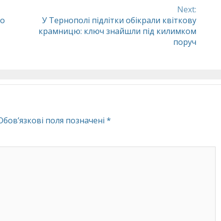
Next:
го
У Тернополі підлітки обікрали квіткову
крамницю: ключ знайшли під килимком
поруч
Обов’язкові поля позначені
*