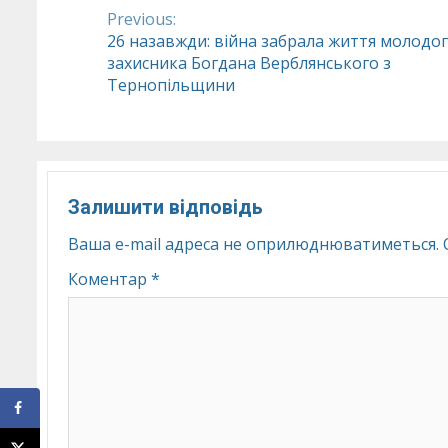
Previous:
Continue
26 назавжди: війна забрала життя молодо
захисника Богдана Верблянського з
Reading
Тернопільщини
Залишити відповідь
Ваша e-mail адреса не оприлюднюватиметься.
Коментар
*