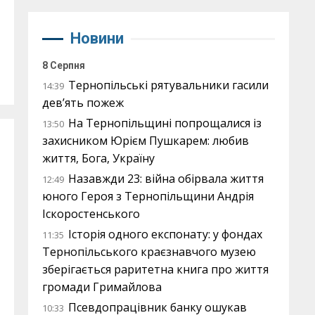
Новини
8 Серпня
Тернопільські рятувальники гасили
14:39
дев’ять пожеж
На Тернопільщині попрощалися із
13:50
захисником Юрієм Пушкарем: любив
життя, Бога, Україну
Назавжди 23: війна обірвала життя
12:49
юного Героя з Тернопільщини Андрія
Іскоростенського
Історія одного експонату: у фондах
11:35
Тернопільського краєзнавчого музею
зберігається раритетна книга про життя
громади Гримайлова
Псевдопрацівник банку ошукав
10:33