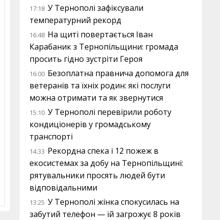
У Тернополі зафіксували
17:18
температурний рекорд
На щиті повертається Іван
16:48
Карабаник з Тернопільщини: громада
просить гідно зустріти Героя
Безоплатна правнича допомога для
16:00
ветеранів та їхніх родин: які послуги
можна отримати та як звернутися
У Тернополі перевірили роботу
15:10
кондиціонерів у громадському
транспорті
Рекордна спека і 12 пожеж в
14:33
екосистемах за добу на Тернопільщині:
рятувальники просять людей бути
відповідальними
У Тернополі жінка спокусилась на
13:25
забутий телефон — їй загрожує 8 років