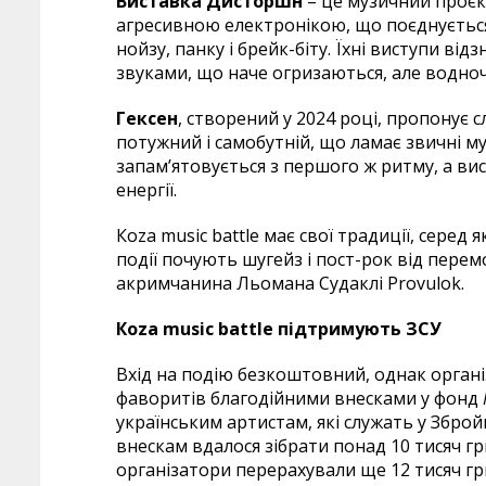
Виставка Дисторшн
– це музичний проєкт
агресивною електронікою, що поєднуєтьс
нойзу, панку і брейк-біту. Їхні виступи в
звуками, що наче огризаються, але водн
Гексен
, створений у 2024 році, пропонує 
потужний і самобутній, що ламає звичні музи
запам’ятовується з першого ж ритму, а вис
енергії.
Кoza music battle має свої традиції, серед я
події почують шугейз і пост-рок від пере
акримчанина Льомана Судаклі Provulok.
Кoza music battle підтримують ЗСУ
Вхід на подію безкоштовний, однак органі
фаворитів благодійними внесками у фонд
українським артистам, які служать у Збро
внескам вдалося зібрати понад 10 тисяч гри
організатори перерахували ще 12 тисяч гр