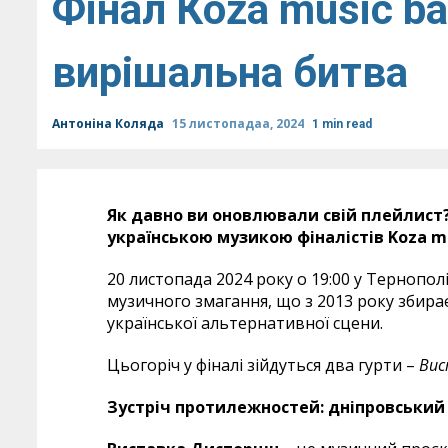
Фінал Кoza music ba
вирішальна битва
Антоніна Коляда
15 листопадаа, 2024
1 min read
Як давно ви оновлювали свій плейлист
українською музикою фіналістів Koza mu
20 листопада 2024 року о 19:00 у Тернополі 
музичного змагання, що з 2013 року збира
української альтернативної сцени.
Цьогоріч у фіналі зійдуться два гурти –
Вис
Зустріч протилежностей: дніпровський 