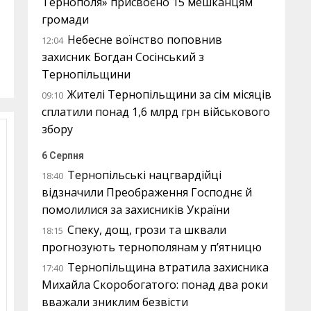
Тернополя» присвоєно 15 мешканцям
громади
Небесне воїнство поповнив
12:04
захисник Богдан Сосінський з
Тернопільщини
Жителі Тернопільщини за сім місяців
09:10
сплатили понад 1,6 млрд грн військового
збору
6 Серпня
Тернопільські нацгвардійці
18:40
відзначили Преображення Господнє й
помолилися за захисників України
Спеку, дощ, грози та шквали
18:15
прогнозують тернополянам у п’ятницю
Тернопільщина втратила захисника
17:40
Михайла Скоробогатого: понад два роки
вважали зниклим безвісти