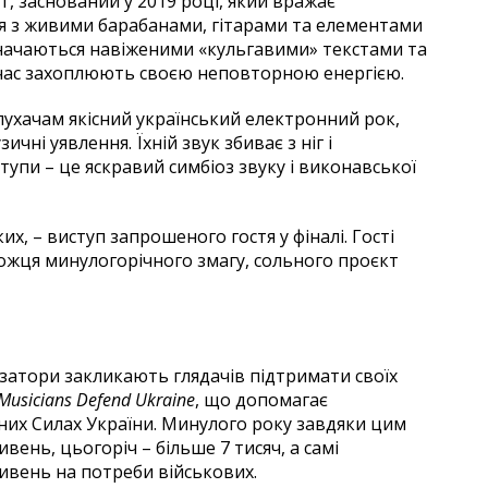
, заснований у 2019 році, який вражає
я з живими барабанами, гітарами та елементами
ідзначаються навіженими «кульгавими» текстами та
очас захоплюють своєю неповторною енергією.
слухачам якісний український електронний рок,
чні уявлення. Їхній звук збиває з ніг і
тупи – це яскравий симбіоз звуку і виконавської
ких, – виступ запрошеного гостя у фіналі. Гості
можця минулогорічного змагу, сольного проєкт
затори закликають глядачів підтримати своїх
Musicians Defend Ukraine
, що допомагає
йних Силах України. Минулого року завдяки цим
вень, цьогоріч – більше 7 тисяч, а самі
ивень на потреби військових.