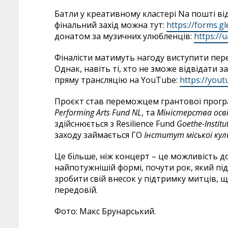
Батли у креативному кластері Nа пошті від
фінальний захід можна тут:
https://forms.
донатом за музичних улюбленців:
https://
Фіналісти матимуть нагоду виступити пере
Однак, навіть ті, хто не зможе відвідати з
пряму трансляцію на YouTube:
https://you
Проєкт став переможцем грантової прогр
Performing
Arts
Fund
NL
, та
Міністерства осв
здійснюється з Resilience Fund
Goethe
-Institu
заходу займається ГО
Інститут міської ку
Це більше, ніж концерт – це можливість д
найпотужнішій формі, почути рок, який під
зробити свій внесок у підтримку митців,
передовій.
Фото: Макс Брунарський.