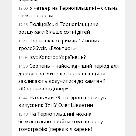
У четвер на Тернопільщині – сильна
18:00
спека та грози
Поліцейські Тернопільщини
17:16
розшукали більше сотні дітей
Тернопіль отримав 17 нових
16:41
тролейбусів «Електрон»
Ісус Христос Українець?
16:03
Серпень – найскладніший період для
14:30
донорства: жителів Тернопільщини
закликають долучитися до кампанії
«ЯСерпневийДонор»
Назавжди 29: на фронті загинув
13:47
випускник ЗУНУ Олег Шелетин
На Тернопільщині можна
13:18
безкоштовно пройти комп’ютерну
томографію (перелік лікарень)