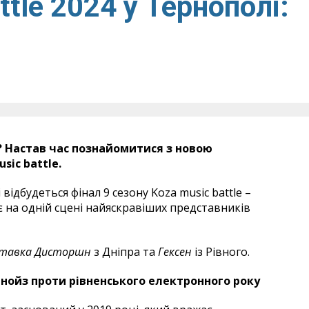
ttle 2024 у Тернополі:
? Настав час познайомитися з новою
sic battle
.
відбудеться фінал 9 сезону Koza music battle –
є на одній сцені найяскравіших представників
тавка Дисторшн
з Дніпра та
Гексен
із Рівного.
нойз проти рівненського електронного року