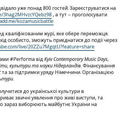
відало уже понад 800 гостей. Зареєструватися на
gle/3hag2MHvzcYQebz98
, а тут – проголосувати
uadd.me/kozamusicbattle
д кваліфікованим журі, яке обере переможця.
ахід особисто, зможуть приєднатися до події через
tube.com/live/20ZZu7MgqtU?feature=share
ами #Performa від
Kyiv
Contemporary
Music
Days
,
іти, культури та науки Нідерландів
. Фінансування
t
та за підтримки уряду Німеччини. Організацією
льтури
.
олучитися до української культури в
риває звичні уявлення про живі виступи, та
 що зараз виборюють майбутнє України на