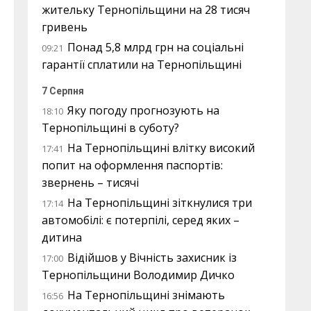
жительку Тернопільщини на 28 тисяч
гривень
Понад 5,8 млрд грн на соціальні
09:21
гарантії сплатили на Тернопільщині
7 Серпня
Яку погоду прогнозують на
18:10
Тернопільщині в суботу?
На Тернопільщині влітку високий
17:41
попит на оформлення паспортів:
звернень – тисячі
На Тернопільщині зіткнулися три
17:14
автомобілі: є потерпілі, серед яких –
дитина
Відійшов у Вічність захисник із
17:00
Тернопільщини Володимир Дичко
На Тернопільщині знімають
16:56