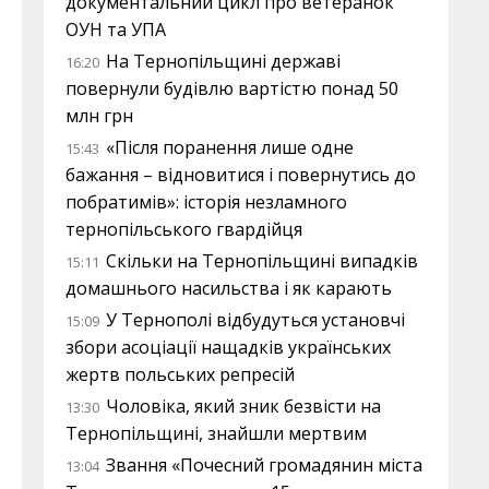
документальний цикл про ветеранок
ОУН та УПА
На Тернопільщині державі
16:20
повернули будівлю вартістю понад 50
млн грн
«Після поранення лише одне
15:43
бажання – відновитися і повернутись до
побратимів»: історія незламного
тернопільського гвардійця
Скільки на Тернопільщині випадків
15:11
домашнього насильства і як карають
У Тернополі відбудуться установчі
15:09
збори асоціації нащадків українських
жертв польських репресій
Чоловіка, який зник безвісти на
13:30
Тернопільщині, знайшли мертвим
Звання «Почесний громадянин міста
13:04