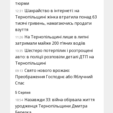
тюрми
Шахрайство в інтернеті: на
12:31
Тернопільщині жінка втратила понад 63
тисячі гривень, намагаючись продати
взуття
На Тернопільщині лише в липні
11:26
затримали майже 200 п’яних водіїв
Шестеро потерпілих і розтрощені
10:35
авто: в поліції розповіли деталі ДТП на
Тернопільщині
Свято нового врожаю:
09:13
Преображення Господнє або Яблучний
Спас
5 Серпня
Назавжди 33: війна обірвала життя
18:54
уродженця Тернопільщини Дмитра
Березка