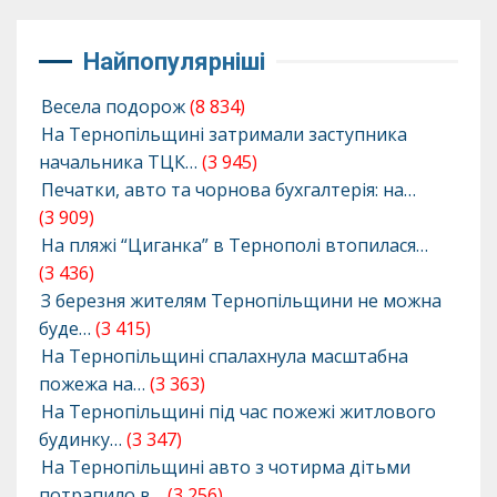
Найпопулярніші
Весела подорож
(8 834)
На Тернопільщині затримали заступника
начальника ТЦК…
(3 945)
Печатки, авто та чорнова бухгалтерія: на…
(3 909)
На пляжі “Циганка” в Тернополі втопилася…
(3 436)
З березня жителям Тернопільщини не можна
буде…
(3 415)
На Тернопільщині спалахнула масштабна
пожежа на…
(3 363)
На Тернопільщині під час пожежі житлового
будинку…
(3 347)
На Тернопільщині авто з чотирма дітьми
потрапило в…
(3 256)