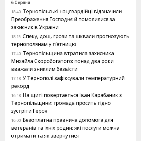
6 Серпня
Тернопільські нацгвардійці відзначили
18:40
Преображення Господнє й помолилися за
захисників України
Спеку, дощ, грози та шквали прогнозують
18:15
тернополянам у п’ятницю
Тернопільщина втратила захисника
17:40
Михайла Скоробогатого: понад два роки
вважали зниклим безвісти
У Тернополі зафіксували температурний
17:18
рекорд
На щиті повертається Іван Карабаник з
16:48
Тернопільщини: громада просить гідно
зустріти Героя
Безоплатна правнича допомога для
16:00
ветеранів та їхніх родин: які послуги можна
отримати та як звернутися