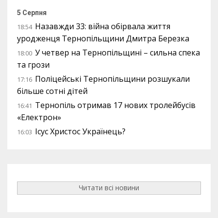
5 Серпня
Назавжди 33: війна обірвала життя
18:54
уродженця Тернопільщини Дмитра Березка
У четвер на Тернопільщині – сильна спека
18:00
та грози
Поліцейські Тернопільщини розшукали
17:16
більше сотні дітей
Тернопіль отримав 17 нових тролейбусів
16:41
«Електрон»
Ісус Христос Українець?
16:03
Читати всі новини