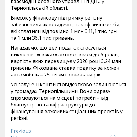
взаємодії Головного управління ДПС у
Тернопільській області.
Внесок у фінансову підтримку регіону
забезпечили як юридичні, так і фізичні особи,
які сплатили відповідно 1 млн 341,1 тис. грн
та 1 млн 36,1 тис. гривень.
Нагадаємо, що цей податок стосується
виключно «свіжих» автівок віком до 5 років,
вартість яких перевищує у 2026 році 3,24 млн
гривень. Фіксована ставка податку за кожен
автомобіль – 25 тисяч гривень на рік.
Усі залучені кошти стовідсотково залишаються
у громадах Тернопільщини. Вони одразу
спрямовуються на місцеві потреби – від
благоустрою та інфраструктури до
фінансування важливих соціальних проєктів у
регіоні.
Previous:
Continue