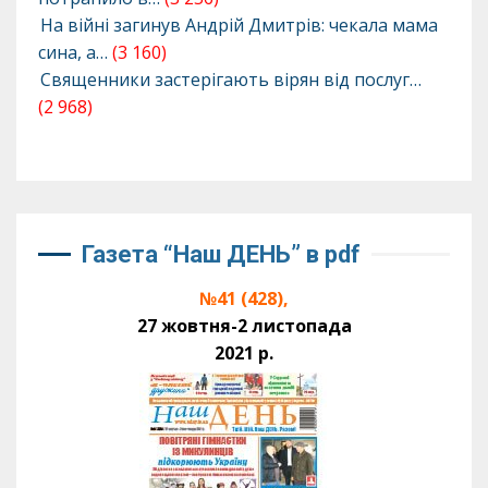
На війні загинув Андрій Дмитрів: чекала мама
сина, а…
(3 160)
Священники застерігають вірян від послуг…
(2 968)
Газета “Наш ДЕНЬ” в pdf
№41 (428),
27 жовтня-2 листопада
2021 р.