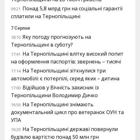
Понад 5,8 млрд грн на соціальні гарантії
09:21
сплатили на Тернопільщині
7 Серпня
Яку погоду прогнозують на
18:10
Тернопільщині в суботу?
На Тернопільщині влітку високий попит
17:41
на оформлення паспортів: звернень – тисячі
На Тернопільщині зіткнулися три
17:14
автомобілі: є потерпілі, серед яких – дитина
Відійшов у Вічність захисник із
17:00
Тернопільщини Володимир Дичко
На Тернопільщині знімають
16:56
документальний цикл про ветеранок ОУН та
УПА
На Тернопільщині державі повернули
16:20
будівлю вартістю понад 50 млн грн