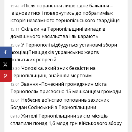
«Після поранення лише одне бажання –
15:43
відновитися і повернутись до побратимів»:
історія незламного тернопільського гвардійця
Скільки на Тернопільщині випадків
15:11
домашнього насильства і як карають
У Тернополі відбудуться установчі збори
15:09
асоціації нащадків українських жертв
польських репресій
Чоловіка, який зник безвісти на
13:30
Тернопільщині, знайшли мертвим
Звання «Почесний громадянин міста
13:04
Тернополя» присвоєно 15 мешканцям громади
Небесне воїнство поповнив захисник
12:04
Богдан Сосінський з Тернопільщини
Жителі Тернопільщини за сім місяців
09:10
сплатили понад 1,6 млрд грн військового збору