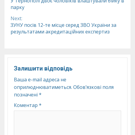
У Тернополі двоє чоловіків влаштували бійку в
парку
Reading
Next:
ЗУНУ посів 12-те місце серед ЗВО України за
результатами акредитаційних експертиз
Залишити відповідь
Ваша e-mail адреса не
оприлюднюватиметься.
Обов’язкові поля
позначені
*
Коментар
*