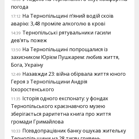
погода
На Тернопільщині п’яний водій скоїв
17:12
аварію: 3,48 проміле алкоголю в крові
Тернопільські рятувальники гасили
14:39
дев’ять пожеж
На Тернопільщині попрощалися із
13:50
захисником Юрієм Пушкарем: любив життя,
Бога, Україну
Назавжди 23: війна обірвала життя юного
12:49
Героя з Тернопільщини Андрія
Іскоростенського
Історія одного експонату: у фондах
11:35
Тернопільського краєзнавчого музею
зберігається раритетна книга про життя
громади Гримайлова
Псевдопрацівник банку ошукав жительку
10:33
Тернопільщини на 28 тисяч гривень