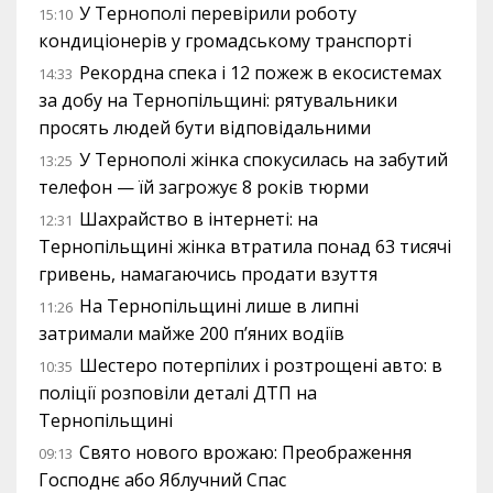
У Тернополі перевірили роботу
15:10
кондиціонерів у громадському транспорті
Рекордна спека і 12 пожеж в екосистемах
14:33
за добу на Тернопільщині: рятувальники
просять людей бути відповідальними
У Тернополі жінка спокусилась на забутий
13:25
телефон — їй загрожує 8 років тюрми
Шахрайство в інтернеті: на
12:31
Тернопільщині жінка втратила понад 63 тисячі
гривень, намагаючись продати взуття
На Тернопільщині лише в липні
11:26
затримали майже 200 п’яних водіїв
Шестеро потерпілих і розтрощені авто: в
10:35
поліції розповіли деталі ДТП на
Тернопільщині
Свято нового врожаю: Преображення
09:13
Господнє або Яблучний Спас