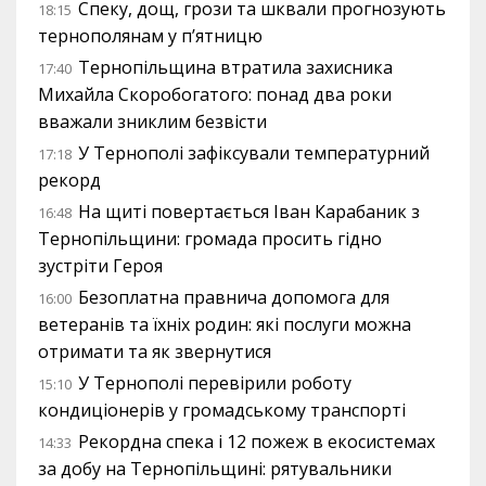
Спеку, дощ, грози та шквали прогнозують
18:15
тернополянам у п’ятницю
Тернопільщина втратила захисника
17:40
Михайла Скоробогатого: понад два роки
вважали зниклим безвісти
У Тернополі зафіксували температурний
17:18
рекорд
На щиті повертається Іван Карабаник з
16:48
Тернопільщини: громада просить гідно
зустріти Героя
Безоплатна правнича допомога для
16:00
ветеранів та їхніх родин: які послуги можна
отримати та як звернутися
У Тернополі перевірили роботу
15:10
кондиціонерів у громадському транспорті
Рекордна спека і 12 пожеж в екосистемах
14:33
за добу на Тернопільщині: рятувальники