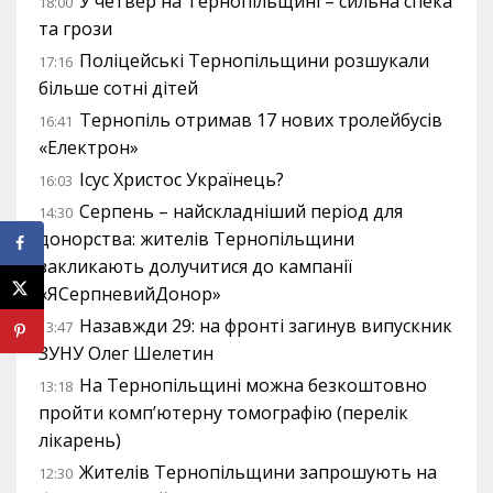
У четвер на Тернопільщині – сильна спека
18:00
та грози
Поліцейські Тернопільщини розшукали
17:16
більше сотні дітей
Тернопіль отримав 17 нових тролейбусів
16:41
«Електрон»
Ісус Христос Українець?
16:03
Серпень – найскладніший період для
14:30
донорства: жителів Тернопільщини
закликають долучитися до кампанії
«ЯСерпневийДонор»
Назавжди 29: на фронті загинув випускник
13:47
ЗУНУ Олег Шелетин
На Тернопільщині можна безкоштовно
13:18
пройти комп’ютерну томографію (перелік
лікарень)
Жителів Тернопільщини запрошують на
12:30