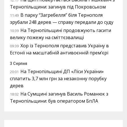
12:17
Тернопільщини: загинув під Покровськом
В парку “Загребелля” біля Тернополя
11:49
зрубали 248 дерев — справу передали до суду
На Тернопільщині продовжують гасити
10:39
велику пожежу на сміттєзвалищі
Хор із Тернополя представив Україну в
09:39
Естонії на масштабній антивоєнній прем’єрі
3 Серпня
На Тернопільщині ДП «Ліси України»
20:01
сплатить 3,7 млн грн за незаконну порубку
дерев
На Сумщині загинув Василь Романюк з
18:02
Тернопільщини: був оператором БпЛА