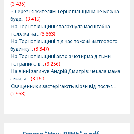
(3 436)
З березня жителям Тернопільщини не можна
буде…
(3 415)
На Тернопільщині спалахнула масштабна
пожежа на…
(3 363)
На Тернопільщині під час пожежі житлового
будинку…
(3 347)
На Тернопільщині авто з чотирма дітьми
потрапило в…
(3 256)
На війні загинув Андрій Дмитрів: чекала мама
сина, а…
(3 160)
Священники застерігають вірян від послуг…
(2 968)