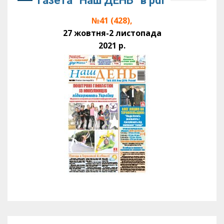
Газета “Наш ДЕНЬ” в pdf
№41 (428),
27 жовтня-2 листопада
2021 р.