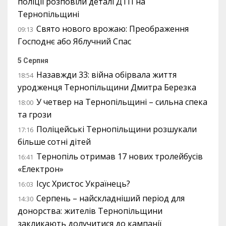
поліції розповіли деталі ДТП на
Тернопільщині
Свято нового врожаю: Преображення
09:13
Господнє або Яблучний Спас
5 Серпня
Назавжди 33: війна обірвала життя
18:54
уродженця Тернопільщини Дмитра Березка
У четвер на Тернопільщині – сильна спека
18:00
та грози
Поліцейські Тернопільщини розшукали
17:16
більше сотні дітей
Тернопіль отримав 17 нових тролейбусів
16:41
«Електрон»
Ісус Христос Українець?
16:03
Серпень – найскладніший період для
14:30
донорства: жителів Тернопільщини
закликають долучитися до кампанії