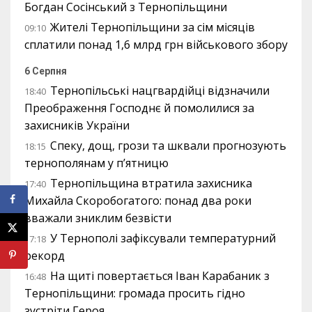
Богдан Сосінський з Тернопільщини
Жителі Тернопільщини за сім місяців
09:10
сплатили понад 1,6 млрд грн військового збору
6 Серпня
Тернопільські нацгвардійці відзначили
18:40
Преображення Господнє й помолилися за
захисників України
Спеку, дощ, грози та шквали прогнозують
18:15
тернополянам у п’ятницю
Тернопільщина втратила захисника
17:40
Михайла Скоробогатого: понад два роки
вважали зниклим безвісти
У Тернополі зафіксували температурний
17:18
рекорд
На щиті повертається Іван Карабаник з
16:48
Тернопільщини: громада просить гідно
зустріти Героя