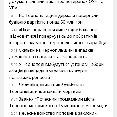
документальний цикл про ветеранок ОУН та
УПА
На Тернопільщині державі повернули
16:20
будівлю вартістю понад 50 млн грн
«Після поранення лише одне бажання –
15:43
відновитися і повернутись до побратимів»:
історія незламного тернопільського гвардійця
Скільки на Тернопільщині випадків
15:11
домашнього насильства і як карають
У Тернополі відбудуться установчі збори
15:09
асоціації нащадків українських жертв
польських репресій
Чоловіка, який зник безвісти на
13:30
Тернопільщині, знайшли мертвим
Звання «Почесний громадянин міста
13:04
Тернополя» присвоєно 15 мешканцям громади
Небесне воїнство поповнив захисник
12:04