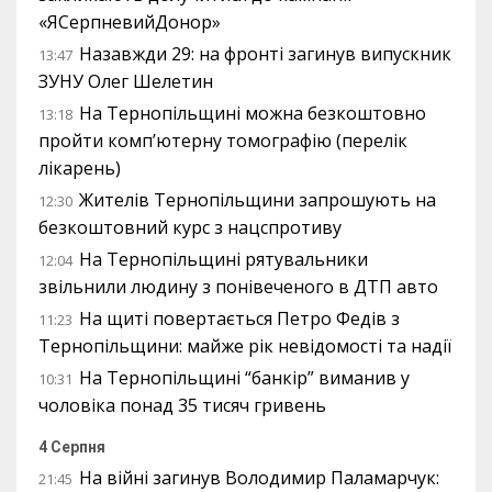
«ЯСерпневийДонор»
Назавжди 29: на фронті загинув випускник
13:47
ЗУНУ Олег Шелетин
На Тернопільщині можна безкоштовно
13:18
пройти комп’ютерну томографію (перелік
лікарень)
Жителів Тернопільщини запрошують на
12:30
безкоштовний курс з нацспротиву
На Тернопільщині рятувальники
12:04
звільнили людину з понівеченого в ДТП авто
На щиті повертається Петро Федів з
11:23
Тернопільщини: майже рік невідомості та надії
На Тернопільщині “банкір” виманив у
10:31
чоловіка понад 35 тисяч гривень
4 Серпня
На війні загинув Володимир Паламарчук:
21:45