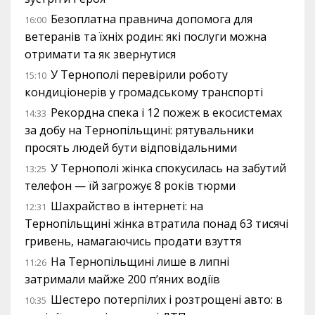
Безоплатна правнича допомога для
16:00
ветеранів та їхніх родин: які послуги можна
отримати та як звернутися
У Тернополі перевірили роботу
15:10
кондиціонерів у громадському транспорті
Рекордна спека і 12 пожеж в екосистемах
14:33
за добу на Тернопільщині: рятувальники
просять людей бути відповідальними
У Тернополі жінка спокусилась на забутий
13:25
телефон — їй загрожує 8 років тюрми
Шахрайство в інтернеті: на
12:31
Тернопільщині жінка втратила понад 63 тисячі
гривень, намагаючись продати взуття
На Тернопільщині лише в липні
11:26
затримали майже 200 п’яних водіїв
Шестеро потерпілих і розтрощені авто: в
10:35