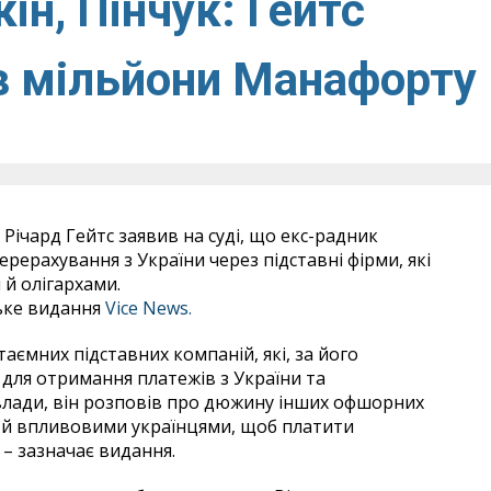
ін, Пінчук: Гейтс
ив мільйони Манафорту
ічард Гейтс заявив на суді, що екс-радник
рерахування з України через підставні фірми, які
й олігархами.
ьке видання
Vice News.
таємних підставних компаній, які, за його
для отримання платежів з України та
влади, він розповів про дюжину інших офшорних
и й впливовими українцями, щоб платити
– зазначає видання.