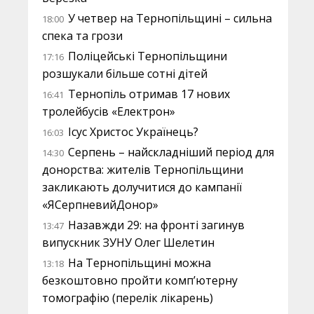
У четвер на Тернопільщині – сильна
18:00
спека та грози
Поліцейські Тернопільщини
17:16
розшукали більше сотні дітей
Тернопіль отримав 17 нових
16:41
тролейбусів «Електрон»
Ісус Христос Українець?
16:03
Серпень – найскладніший період для
14:30
донорства: жителів Тернопільщини
закликають долучитися до кампанії
«ЯСерпневийДонор»
Назавжди 29: на фронті загинув
13:47
випускник ЗУНУ Олег Шелетин
На Тернопільщині можна
13:18
безкоштовно пройти комп’ютерну
томографію (перелік лікарень)