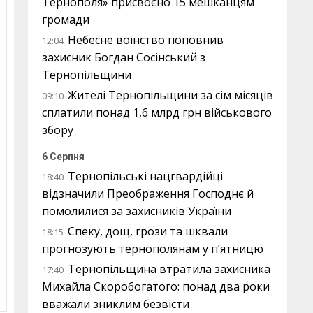
Тернополя» присвоєно 15 мешканцям
громади
Небесне воїнство поповнив
12:04
захисник Богдан Сосінський з
Тернопільщини
Жителі Тернопільщини за сім місяців
09:10
сплатили понад 1,6 млрд грн військового
збору
6 Серпня
Тернопільські нацгвардійці
18:40
відзначили Преображення Господнє й
помолилися за захисників України
Спеку, дощ, грози та шквали
18:15
прогнозують тернополянам у п’ятницю
Тернопільщина втратила захисника
17:40
Михайла Скоробогатого: понад два роки
вважали зниклим безвісти