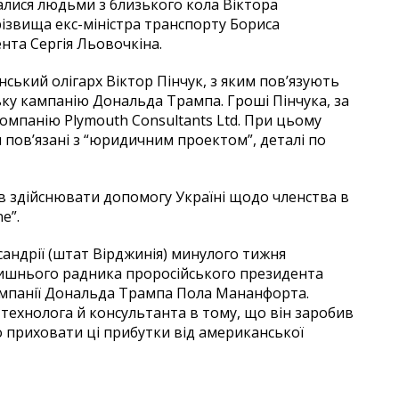
алися людьми з близького кола Віктора
різвища екс-міністра транспорту Бориса
нта Сергія Льовочкіна.
нський олігарх Віктор Пінчук, з яким пов’язують
ську кампанію Дональда Трампа. Гроші Пінчука, за
омпанію Plymouth Consultants Ltd. При цьому
 пов’язані з “юридичним проектом”, деталі по
в здійснювати допомогу Україні щодо членства в
e”.
сандрії (штат Вірджинія) минулого тижня
олишнього радника проросійського президента
ампанії Дональда Трампа Пола Мананфорта.
технолога й консультанта в тому, що він заробив
о приховати ці прибутки від американської