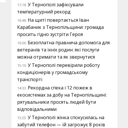
У Тернополі зафіксували
17:18
температурний рекорд
На щиті повертається Іван
16:48
Карабаник з Тернопільщини: громада
просить гідно зустріти Героя
Безоплатна правнича допомога для
16:00
ветеранів та їхніх родин: які послуги
можна отримати та як звернутися
У Тернополі перевірили роботу
15:10
кондиціонерів у громадському
транспорті
Рекордна спека і 12 пожеж в
14:33
екосистемах за добу на Тернопільщині:
рятувальники просять людей бути
відповідальними
У Тернополі жінка спокусилась на
13:25
забутий телефон — їй загрожує 8 років