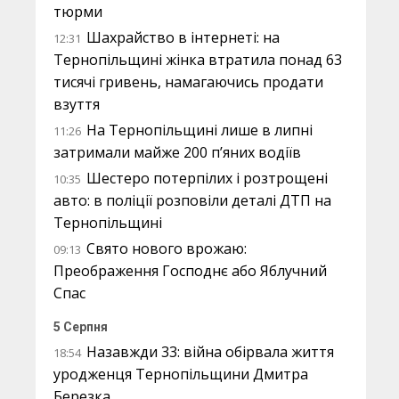
тюрми
Шахрайство в інтернеті: на
12:31
Тернопільщині жінка втратила понад 63
тисячі гривень, намагаючись продати
взуття
На Тернопільщині лише в липні
11:26
затримали майже 200 п’яних водіїв
Шестеро потерпілих і розтрощені
10:35
авто: в поліції розповіли деталі ДТП на
Тернопільщині
Свято нового врожаю:
09:13
Преображення Господнє або Яблучний
Спас
5 Серпня
Назавжди 33: війна обірвала життя
18:54
уродженця Тернопільщини Дмитра
Березка