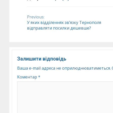
Previous:
Continue
У яких відділеннях зв’язку Тернополя
відправляти посилки дешевше?
Reading
Залишити відповідь
Ваша e-mail адреса не оприлюднюватиметься.
Коментар
*