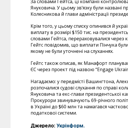
За словами Гейтса, ці компанії контролюв
Януковича. У цьому зв’язку були названі п
Колесникова й глави адміністрації президе
Крім того, у цьому списку опинився й украї
виплату в розмірі $150 тис. на президент
словами Гейтса, перераховувалися через к
Гейтс повідомив, що виплати Пінчука були
якому не були уточнені на слуханнях.
Гейтс також описав, як Манафорт планува
ЄС через проект під назвою “Engage Ukrain
Нагадаємо: у передмісті Вашингтона, Алек
розпочалися судові слухання по справі к
Януковича та екс-глави президентської к
Прокурори звинувачують 69-річного політ
в Україні до $60 млн та намагався частков
податкової системи.
Джерело:
Укрінформ.