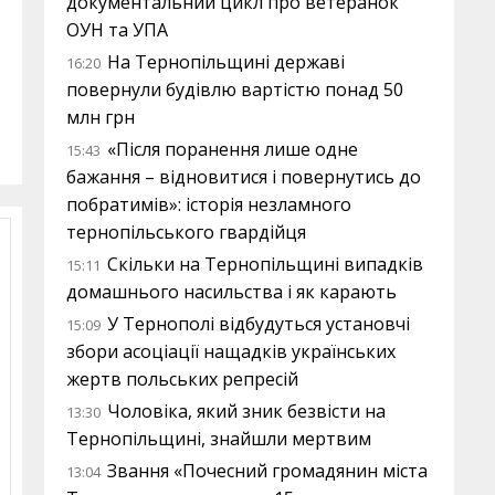
документальний цикл про ветеранок
ОУН та УПА
На Тернопільщині державі
16:20
повернули будівлю вартістю понад 50
млн грн
«Після поранення лише одне
15:43
бажання – відновитися і повернутись до
побратимів»: історія незламного
тернопільського гвардійця
Скільки на Тернопільщині випадків
15:11
домашнього насильства і як карають
У Тернополі відбудуться установчі
15:09
збори асоціації нащадків українських
жертв польських репресій
Чоловіка, який зник безвісти на
13:30
Тернопільщині, знайшли мертвим
Звання «Почесний громадянин міста
13:04