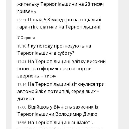
жительку Тернопільщини на 28 тисяч
гривень
Понад 5,8 млрд грн на соціальні
09:21
гарантії сплатили на Тернопільщині
7 Серпня
Яку погоду прогнозують на
18:10
Тернопільщині в суботу?
На Тернопільщині влітку високий
17:41
попит на оформлення паспортів:
звернень – тисячі
На Тернопільщині зіткнулися три
17:14
автомобілі: є потерпілі, серед яких –
дитина
Відійшов у Вічність захисник із
17:00
Тернопільщини Володимир Дичко
На Тернопільщині знімають
16:56