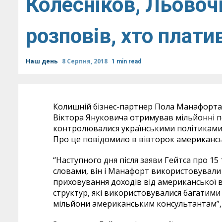
Колесніков, Льовочк
розповів, хто плат
Наш день
8 Серпня, 2018
1 min read
Колишній бізнес-партнер Пола Манафорта Р
Віктора Януковича отримував мільйонні пе
контролювалися українськими політиками 
Про це повідомило в вівторок американс
“Наступного дня після заяви Гейтса про 15 
словами, він і Манафорт використовували 
приховування доходів від американської 
структур, які використовувалися багатим
мільйони американським консультантам”, 