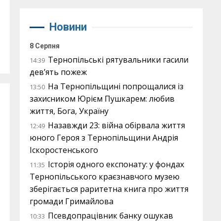
Новини
8 Серпня
Тернопільські рятувальники гасили
14:39
дев’ять пожеж
На Тернопільщині попрощалися із
13:50
захисником Юрієм Пушкарем: любив
життя, Бога, Україну
Назавжди 23: війна обірвала життя
12:49
юного Героя з Тернопільщини Андрія
Іскоростенського
Історія одного експонату: у фондах
11:35
Тернопільського краєзнавчого музею
зберігається раритетна книга про життя
громади Гримайлова
Псевдопрацівник банку ошукав
10:33