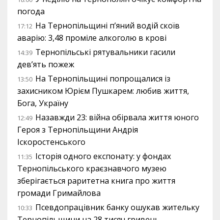
погода
На Тернопільщині п’яний водій скоїв
17:12
аварію: 3,48 проміле алкоголю в крові
Тернопільські рятувальники гасили
14:39
дев’ять пожеж
На Тернопільщині попрощалися із
13:50
захисником Юрієм Пушкарем: любив життя,
Бога, Україну
Назавжди 23: війна обірвала життя юного
12:49
Героя з Тернопільщини Андрія
Іскоростенського
Історія одного експонату: у фондах
11:35
Тернопільського краєзнавчого музею
зберігається раритетна книга про життя
громади Гримайлова
Псевдопрацівник банку ошукав жительку
10:33
Тернопільщини на 28 тисяч гривень