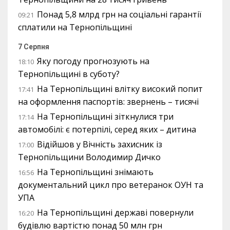
Понад 5,8 млрд грн на соціальні гарантії
09:21
сплатили на Тернопільщині
7 Серпня
Яку погоду прогнозують на
18:10
Тернопільщині в суботу?
На Тернопільщині влітку високий попит
17:41
на оформлення паспортів: звернень – тисячі
На Тернопільщині зіткнулися три
17:14
автомобілі: є потерпілі, серед яких – дитина
Відійшов у Вічність захисник із
17:00
Тернопільщини Володимир Дичко
На Тернопільщині знімають
16:56
документальний цикл про ветеранок ОУН та
УПА
На Тернопільщині державі повернули
16:20
будівлю вартістю понад 50 млн грн