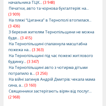
начальника ТЦК…
(3 948)
Печатки, авто та чорнова бухгалтерія: на…
(3 909)
На пляжі “Циганка” в Тернополі втопилася…
(3 436)
З березня жителям Тернопільщини не можна
буде…
(3 415)
На Тернопільщині спалахнула масштабна
пожежа на…
(3 363)
На Тернопільщині під час пожежі житлового
будинку…
(3 347)
На Тернопільщині авто з чотирма дітьми
потрапило в…
(3 256)
На війні загинув Андрій Дмитрів: чекала мама
сина, а…
(3 160)
Священники застерігають вірян від послуг…
(2 968)