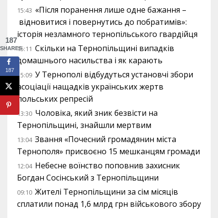
«Після поранення лише одне бажання –
15:43
відновитися і повернутись до побратимів»:
історія незламного тернопільського гвардійця
187
Скільки на Тернопільщині випадків
15:11
SHARES
домашнього насильства і як карають
187
У Тернополі відбудуться установчі збори
15:09
асоціації нащадків українських жертв
польських репресій
Чоловіка, який зник безвісти на
13:30
Тернопільщині, знайшли мертвим
Звання «Почесний громадянин міста
13:04
Тернополя» присвоєно 15 мешканцям громади
Небесне воїнство поповнив захисник
12:04
Богдан Сосінський з Тернопільщини
Жителі Тернопільщини за сім місяців
09:10
сплатили понад 1,6 млрд грн військового збору