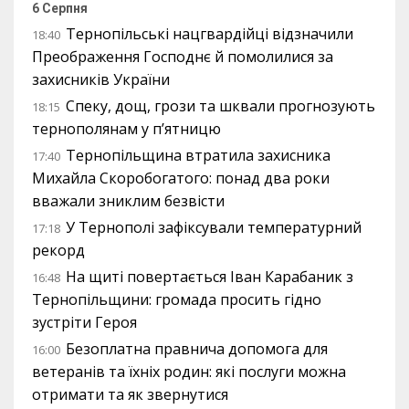
6 Серпня
Тернопільські нацгвардійці відзначили
18:40
Преображення Господнє й помолилися за
захисників України
Спеку, дощ, грози та шквали прогнозують
18:15
тернополянам у п’ятницю
Тернопільщина втратила захисника
17:40
Михайла Скоробогатого: понад два роки
вважали зниклим безвісти
У Тернополі зафіксували температурний
17:18
рекорд
На щиті повертається Іван Карабаник з
16:48
Тернопільщини: громада просить гідно
зустріти Героя
Безоплатна правнича допомога для
16:00
ветеранів та їхніх родин: які послуги можна
отримати та як звернутися