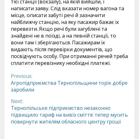
тієї станції (вокзалу), на якій вийшли, і
написати заяву. Слід вказати номер вагона та
місце, описати забуті речі й зазначити
найближчу станцію, на яку пасажир бажає їх
перевезти. Якщо речі були загублені та
знайдені не в поїзді, а на певній станції, то
вони там і зберігаються. Пасажирам їх
видають після перевірки документів, що
посвідчують особу. При отриманні речей треба
сплатити перевізнику необхідні платежі.
Previous:
Continue
Агропідприємства Тернопільщини торік добре
заробили
Reading
Next:
Тернопільське підприємство незаконно
підвищило тариф на вивіз сміття: тепер мусить
повернути жителям обласного центру гроші