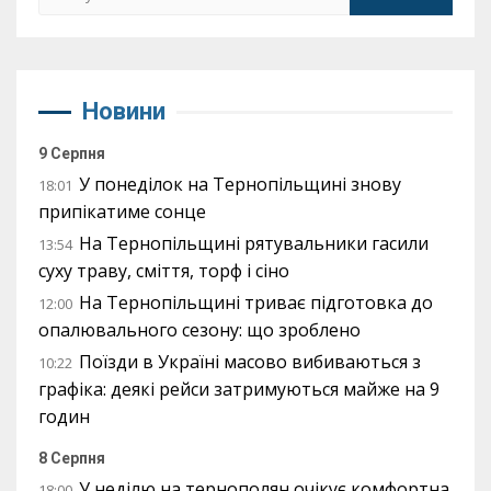
Новини
9 Серпня
У понеділок на Тернопільщині знову
18:01
припікатиме сонце
На Тернопільщині рятувальники гасили
13:54
суху траву, сміття, торф і сіно
На Тернопільщині триває підготовка до
12:00
опалювального сезону: що зроблено
Поїзди в Україні масово вибиваються з
10:22
графіка: деякі рейси затримуються майже на 9
годин
8 Серпня
У неділю на тернополян очікує комфортна
18:00