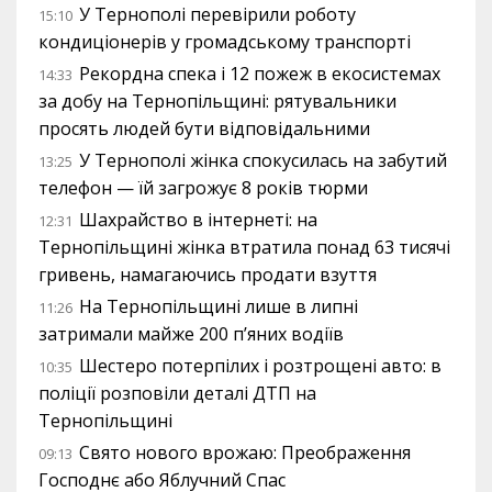
У Тернополі перевірили роботу
15:10
кондиціонерів у громадському транспорті
Рекордна спека і 12 пожеж в екосистемах
14:33
за добу на Тернопільщині: рятувальники
просять людей бути відповідальними
У Тернополі жінка спокусилась на забутий
13:25
телефон — їй загрожує 8 років тюрми
Шахрайство в інтернеті: на
12:31
Тернопільщині жінка втратила понад 63 тисячі
гривень, намагаючись продати взуття
На Тернопільщині лише в липні
11:26
затримали майже 200 п’яних водіїв
Шестеро потерпілих і розтрощені авто: в
10:35
поліції розповіли деталі ДТП на
Тернопільщині
Свято нового врожаю: Преображення
09:13
Господнє або Яблучний Спас