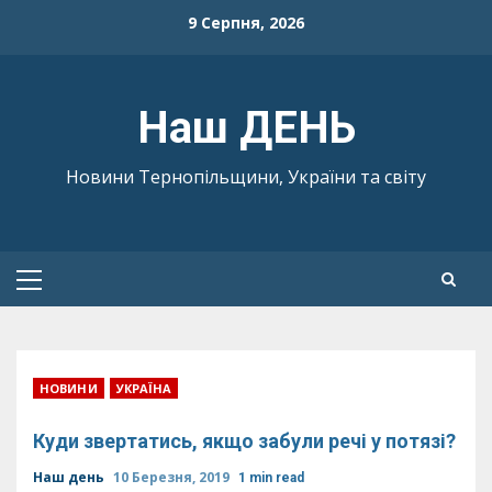
Skip
9 Серпня, 2026
to
content
Наш ДЕНЬ
Новини Тернопільщини, України та світу
Primary
Menu
НОВИНИ
УКРАЇНА
Куди звертатись, якщо забули речі у потязі?
Наш день
10 Березня, 2019
1 min read