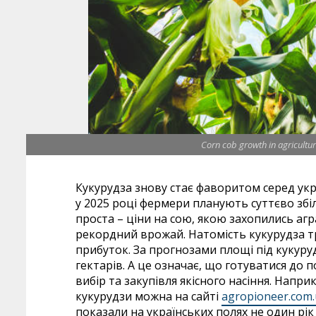
Corn cob growth in agricultur
Кукурудза знову стає фаворитом серед укра
у 2025 році фермери планують суттєво зб
проста – ціни на сою, якою захопились агр
рекордний врожай. Натомість кукурудза т
прибуток. За прогнозами площі під кукур
гектарів. А це означає, що готуватися до 
вибір та закупівля якісного насіння. Напр
кукурудзи можна на сайті
agropioneer.com
показали на українських полях не один рік