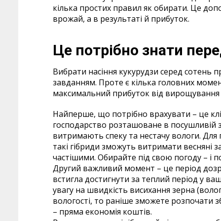
кілька простих правил як обирати. Це д
врожай, а в результаті й прибуток.
Це потрібно знати пере
Вибрати насіння кукурудзи серед сотень 
завданням. Проте є кілька головних момен
максимальний прибуток від вирощування ц
Найперше, що потрібно врахувати – це кл
господарство розташоване в посушливій зо
витримають спеку та нестачу вологи. Для 
такі гібриди зможуть витримати весняні з
частішими. Обирайте під свою погоду – і 
Другий важливий момент – це період дозрі
встигла достигнути за теплий період у ва
увагу на швидкість висихання зерна (воло
вологості, то раніше зможете розпочати з
– пряма економія коштів.