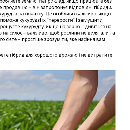
обробляєте землю. Наприклад, якщо працюєте без
це продавцю – він запропонує відповідні гібриди.
укурудза на початку. Це особливо важливо, якщо
поможе кукурудзі їх “перерости” і заглушити.
вирощуєте кукурудзу. Якщо на зерно – дивіться на
 на силос – важливо, щоб рослини не вилягали та
о сієте – простіше зрозуміти, яке насіння вам
ерете гібрид для хорошого врожаю і не витратите