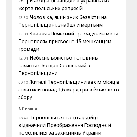
збори асоціації нащадків українських
жертв польських репресій
Чоловіка, який зник безвісти на
13:30
Тернопільщині, знайшли мертвим
Звання «Почесний громадянин міста
13:04
Тернополя» присвоєно 15 мешканцям
громади
Небесне воїнство поповнив
12:04
захисник Богдан Сосінський з
Тернопільщини
Жителі Тернопільщини за сім місяців
09:10
сплатили понад 1,6 млрд грн військового
збору
6 Серпня
Тернопільські нацгвардійці
18:40
відзначили Преображення Господнє й
помолилися за захисників України