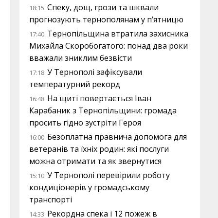
Спеку, дощ, грози та шквали
18:15
прогнозують тернополянам у п’ятницю
Тернопільщина втратила захисника
17:40
Михайла Скоробогатого: понад два роки
вважали зниклим безвісти
У Тернополі зафіксували
17:18
температурний рекорд
На щиті повертається Іван
16:48
Карабаник з Тернопільщини: громада
просить гідно зустріти Героя
Безоплатна правнича допомога для
16:00
ветеранів та їхніх родин: які послуги
можна отримати та як звернутися
У Тернополі перевірили роботу
15:10
кондиціонерів у громадському
транспорті
Рекордна спека і 12 пожеж в
14:33