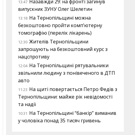
Назавжди 29: на фронті загинув
13:47
випускник ЗУНУ Олег Шелетин
На Тернопільщині можна
13:18
безкоштовно пройти комп’ютерну
томографію (перелік лікарень)
Жителів Тернопільщини
12:30
запрошують на безкоштовний курс з
нацспротиву
На Тернопільщині рятувальники
12:04
звільнили людину з понівеченого в ДТП
авто
На щиті повертається Петро Федів з
11:23
Тернопільщини: майже рік невідомості
та надії
На Тернопільщині “банкір” виманив
10:31
у чоловіка понад 35 тисяч гривень