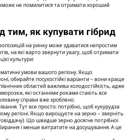
опоможе не помилитися та отримати хороший
д тим, як купувати гібрид
пропозицій на ринку може здаватися непростим
тів, на які варто звернути увагу, щоб отримати
ієї культури:
іматичні умови вашого регіону. Якщо
ні, обирайте посухостійкі варіанти – вони краще
північних областей важлива холодостійкість, адже
аморозки, які останніми роками стають все
половину справи вже зроблено.
вання. Тут все просто: потрібно, щоб кукурудза
шому регіоні. Якщо вирощуєте на зерно – зверніть
говіддачу). Що швидше зерно досягне потрібної
бирання і менше витратите на досушування. А це