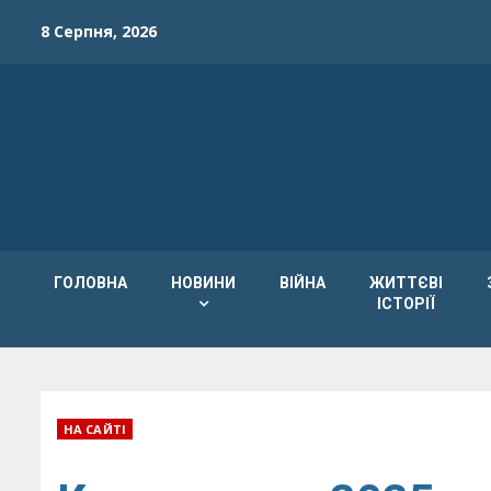
Skip
8 Серпня, 2026
to
content
ГОЛОВНА
НОВИНИ
ВІЙНА
ЖИТТЄВІ
ІСТОРІЇ
НА САЙТІ