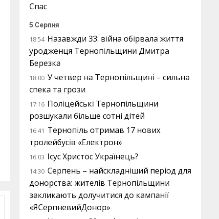
Спас
5 Серпня
Назавжди 33: війна обірвала життя
18:54
уродженця Тернопільщини Дмитра
Березка
У четвер на Тернопільщині – сильна
18:00
спека та грози
Поліцейські Тернопільщини
17:16
розшукали більше сотні дітей
Тернопіль отримав 17 нових
16:41
тролейбусів «Електрон»
Ісус Христос Українець?
16:03
Серпень – найскладніший період для
14:30
донорства: жителів Тернопільщини
закликають долучитися до кампанії
«ЯСерпневийДонор»