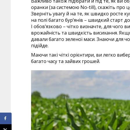
Важливо також підібрати й під те, як ви 
оранки (за системою No-till), скажіть про 
Зверніть увагу й на те, як швидко росте к
на полі багато бур’янів – швидкий старт до
І обов’язково – чітко визначте, для чого 
врожайність та швидкість висихання. Якщо
давали багато зеленої маси. Знаючи для чог
підійде.
Маючи такі чіткі орієнтири, ви легко виб
багато часу та зайвих грошей.