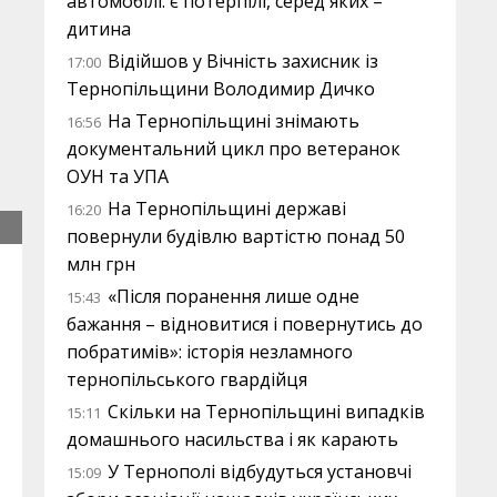
автомобілі: є потерпілі, серед яких –
дитина
Відійшов у Вічність захисник із
17:00
Тернопільщини Володимир Дичко
На Тернопільщині знімають
16:56
документальний цикл про ветеранок
ОУН та УПА
На Тернопільщині державі
16:20
повернули будівлю вартістю понад 50
млн грн
«Після поранення лише одне
15:43
бажання – відновитися і повернутись до
побратимів»: історія незламного
тернопільського гвардійця
Скільки на Тернопільщині випадків
15:11
домашнього насильства і як карають
У Тернополі відбудуться установчі
15:09