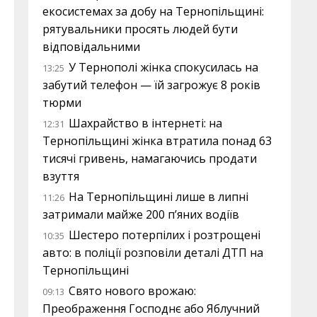
екосистемах за добу на Тернопільщині:
рятувальники просять людей бути
відповідальними
У Тернополі жінка спокусилась на
13:25
забутий телефон — їй загрожує 8 років
тюрми
Шахрайство в інтернеті: на
12:31
Тернопільщині жінка втратила понад 63
тисячі гривень, намагаючись продати
взуття
На Тернопільщині лише в липні
11:26
затримали майже 200 п’яних водіїв
Шестеро потерпілих і розтрощені
10:35
авто: в поліції розповіли деталі ДТП на
Тернопільщині
Свято нового врожаю:
09:13
Преображення Господнє або Яблучний