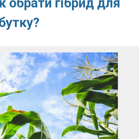
к обрати гібрид для
бутку?