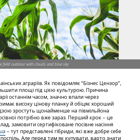
e field outdoor with clouds and blue sky
їнських аграріїв. Як повідомляє “Бізнес Цензор”,
ільшити площі під цією культурою. Причина
арії останнім часом, значно впали через
римає високу цінову планку й обіцяє хороший
удзою зростуть щонайменше на півмільйона
посівної потрібно вже зараз. Перший крок – це
иклад, замовити сертифіковане посівне насіння
.ua
– тут представлені гібриди, які вже добре себе
 поспіль. Але перед тим як купувати, варто знати