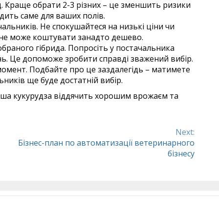
. Краще обрати 2-3 різних – це зменшить ризики
дить саме для ваших полів.
альників. Не спокушайтеся на низькі ціни чи
ня не може коштувати занадто дешево.
браного гібрида. Попросіть у постачальника
ь. Це допоможе зробити справді зважений вибір.
 момент. Подбайте про це заздалегідь – матимете
ьників ще буде достатній вибір.
ваша кукурудза віддячить хорошим врожаєм та
Next:
Бізнес-план по автоматизації ветеринарного
бізнесу