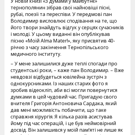
У новій книзі «З думами у майбутнє»
тернополянин зібрав свої найновіші пісні,
рубаї, поезії та переспіви. У передмові пан
Володимир висловлює сподівання на те, що
його твори знайдуть відгук у серцях сучасників
і молоді. У цьому виданні він опублікував
пісню «Моїй Alma Mater!», яку присвятив 40-
річчю з часу закінчення Тернопільського
медичного інституту.
– У мене залишилися дуже теплі спогади про
студентські роки, – каже пан Володимир. – Вже
невдовзі відбудеться ювілейна зустріч з
однокурсниками. Із наших старих фото я
зробив відеокліп, аби всі могли повернутися
думками в цей чудовий час. Пригадую свого
вчителя Григорія Антоновича Сардака, який
дав мені можливість побачити, що таке
справжня хірургія. Я кілька разів асистував
йому під час операцій, і це був неймовірний
досвід. Він залишився у моїй пам’яті не лише як