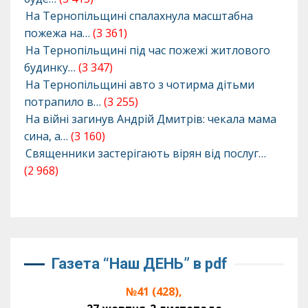
На Тернопільщині спалахнула масштабна
пожежа на…
(3 361)
На Тернопільщині під час пожежі житлового
будинку…
(3 347)
На Тернопільщині авто з чотирма дітьми
потрапило в…
(3 255)
На війні загинув Андрій Дмитрів: чекала мама
сина, а…
(3 160)
Священники застерігають вірян від послуг…
(2 968)
Газета “Наш ДЕНЬ” в pdf
№41 (428),