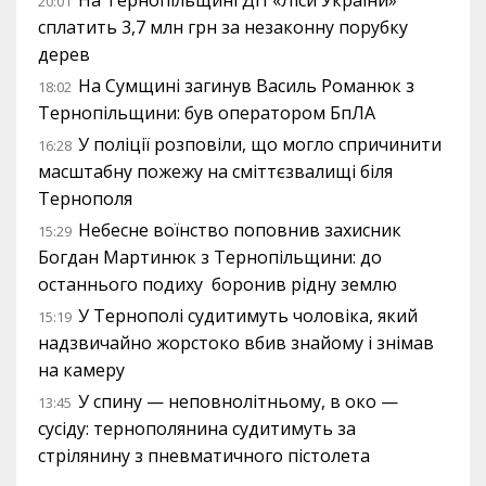
На Тернопільщині ДП «Ліси України»
20:01
сплатить 3,7 млн грн за незаконну порубку
дерев
На Сумщині загинув Василь Романюк з
18:02
Тернопільщини: був оператором БпЛА
У поліції розповіли, що могло спричинити
16:28
масштабну пожежу на сміттєзвалищі біля
Тернополя
Небесне воїнство поповнив захисник
15:29
Богдан Мартинюк з Тернопільщини: до
останнього подиху боронив рідну землю
У Тернополі судитимуть чоловіка, який
15:19
надзвичайно жорстоко вбив знайому і знімав
на камеру
У спину — неповнолітньому, в око —
13:45
сусіду: тернополянина судитимуть за
стрілянину з пневматичного пістолета