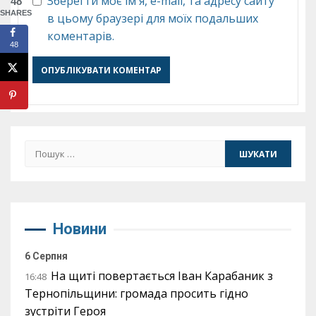
Зберегти моє ім'я, e-mail, та адресу сайту
48
SHARES
в цьому браузері для моїх подальших
коментарів.
48
Пошук:
Новини
6 Серпня
На щиті повертається Іван Карабаник з
16:48
Тернопільщини: громада просить гідно
зустріти Героя