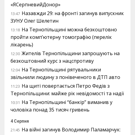
«ЯСерпневийДонор»
Назавжди 29: на фронті загинув випускник
13:47
ЗУНУ Олег Шелетин
На Тернопільщині можна безкоштовно
13:18
пройти комп’ютерну томографію (перелік
лікарень)
Жителів Тернопільщини запрошують на
12:30
безкоштовний курс з нацспротиву
На Тернопільщині рятувальники
12:04
звільнили людину з понівеченого в ДТП авто
На щиті повертається Петро Федів з
11:23
Тернопільщини: майже рік невідомості та надії
На Тернопільщині “банкір” виманив у
10:31
чоловіка понад 35 тисяч гривень
4 Серпня
На війні загинув Володимир Паламарчук:
21:45