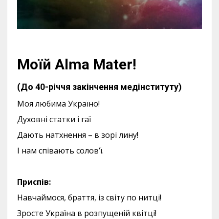
Моїй Alma Mater!
(До 40-річчя закінчення медінституту)
Моя любима Україно!
Духовні статки і гаї
Дають натхнення – в зорі лину!
І нам співають солов’ї.
Приспів:
Навчаймося, браття, із світу по нитці!
Зросте Україна в розпущеній квітці!