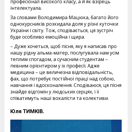
професіонал високого класу, а й як взірець
інтелектуала.
За словами Володимира Мацюка, багато його
однокурсників розкидала доля у різні куточки
України і світу. Тож, сподівається, ця зустріч
буде особливо емоційна і щира.
– Дуже хочеться, щоб пісня, яку я написав про
нашу рідну альма-матер, послугувала нам усім
теплим спогадом, а сучасним студентам –
певним орієнтиром у їх професії. Адже
медицина – це величезна відповідальність,
фах, що потребує постійної праці над собою,
навчання і вдосконалення. Сподіваюся, ця пісня
знайде відгомін у людських серцях, і її
співатимуть наші вокалісти та колективи.
Юля ТИМКІВ.