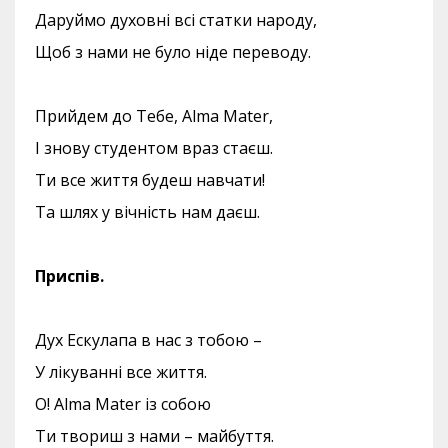
Даруймо духовні всі статки народу,
Щоб з нами не було ніде переводу.
Прийдем до Тебе, Alma Mater,
І знову студентом враз стаєш.
Ти все життя будеш навчати!
Та шлях у вічність нам даєш.
Приспів.
Дух Ескулапа в нас з тобою –
У лікуванні все життя.
О! Alma Mater із собою
Ти твориш з нами – майбуття.