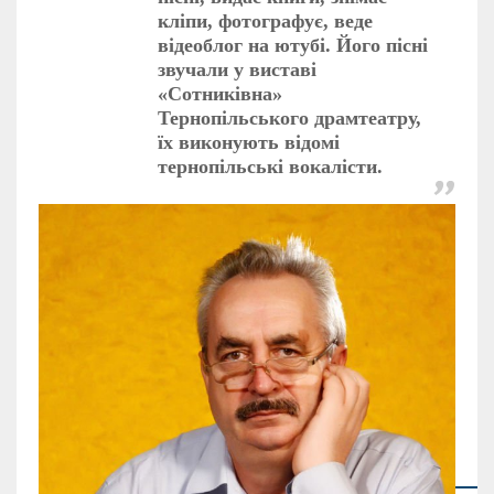
кліпи, фотографує, веде
відеоблог на ютубі. Його пісні
звучали у виставі
«Сотниківна»
Тернопільського драмтеатру,
їх виконують відомі
тернопільські вокалісти.