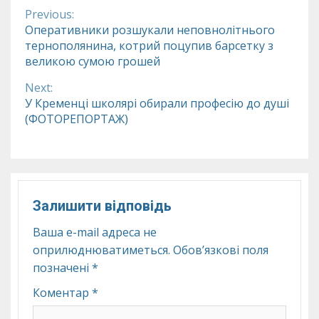
Previous:
Continue
Оперативники розшукали неповнолітнього
тернополянина, котрий поцупив барсетку з
Reading
великою сумою грошей
Next:
У Кременці школярі обирали професію до душі
(ФОТОРЕПОРТАЖ)
Залишити відповідь
Ваша e-mail адреса не
оприлюднюватиметься.
Обов’язкові поля
позначені
*
Коментар
*