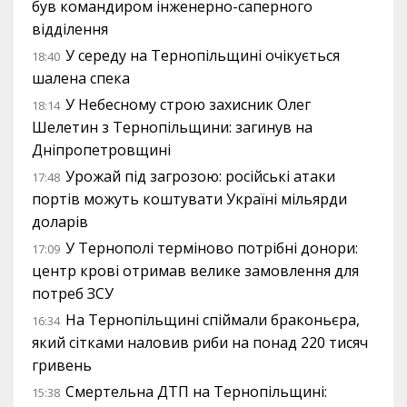
був командиром інженерно-саперного
відділення
У середу на Тернопільщині очікується
18:40
шалена спека
У Небесному строю захисник Олег
18:14
Шелетин з Тернопільщини: загинув на
Дніпропетровщині
Урожай під загрозою: російські атаки
17:48
портів можуть коштувати Україні мільярди
доларів
У Тернополі терміново потрібні донори:
17:09
центр крові отримав велике замовлення для
потреб ЗСУ
На Тернопільщині спіймали браконьєра,
16:34
який сітками наловив риби на понад 220 тисяч
гривень
Смертельна ДТП на Тернопільщині:
15:38