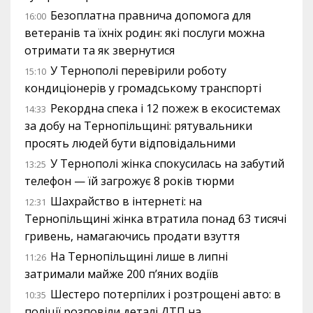
Безоплатна правнича допомога для
16:00
ветеранів та їхніх родин: які послуги можна
отримати та як звернутися
У Тернополі перевірили роботу
15:10
кондиціонерів у громадському транспорті
Рекордна спека і 12 пожеж в екосистемах
14:33
за добу на Тернопільщині: рятувальники
просять людей бути відповідальними
У Тернополі жінка спокусилась на забутий
13:25
телефон — їй загрожує 8 років тюрми
Шахрайство в інтернеті: на
12:31
Тернопільщині жінка втратила понад 63 тисячі
гривень, намагаючись продати взуття
На Тернопільщині лише в липні
11:26
затримали майже 200 п’яних водіїв
Шестеро потерпілих і розтрощені авто: в
10:35
поліції розповіли деталі ДТП на