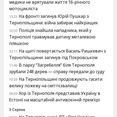
медики не врятували життя 16-річного
мотоцикліста
На фронті загинув Юрій Пушкар з
13:23
Тернопільщини: війна забирає найкращих
Поліція знайшла нападника, який у
12:50
Тернополі травмував дитину металевою
пляшкою
На щиті повертається Василь Ришкевич з
12:17
Тернопільщини: загинув під Покровськом
В парку “Загребелля” біля Тернополя
11:49
зрубали 248 дерев — справу передали до суду
На Тернопільщині продовжують гасити
10:39
велику пожежу на сміттєзвалищі
Хор із Тернополя представив Україну в
09:39
Естонії на масштабній антивоєнній прем’єрі
3 Серпня