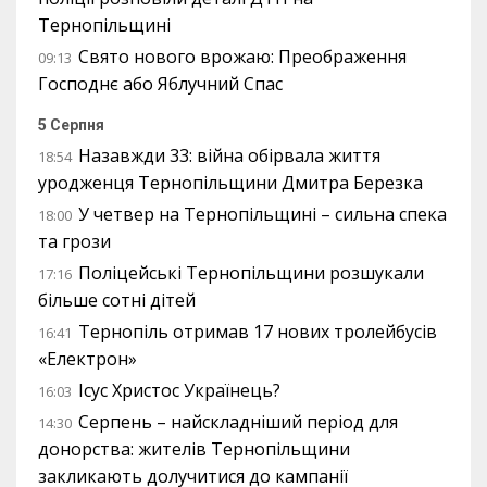
Тернопільщині
Свято нового врожаю: Преображення
09:13
Господнє або Яблучний Спас
5 Серпня
Назавжди 33: війна обірвала життя
18:54
уродженця Тернопільщини Дмитра Березка
У четвер на Тернопільщині – сильна спека
18:00
та грози
Поліцейські Тернопільщини розшукали
17:16
більше сотні дітей
Тернопіль отримав 17 нових тролейбусів
16:41
«Електрон»
Ісус Христос Українець?
16:03
Серпень – найскладніший період для
14:30
донорства: жителів Тернопільщини
закликають долучитися до кампанії