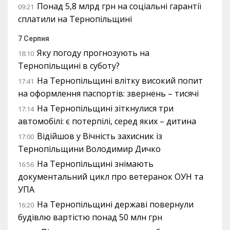
Понад 5,8 млрд грн на соціальні гарантії
09:21
сплатили на Тернопільщині
7 Серпня
Яку погоду прогнозують на
18:10
Тернопільщині в суботу?
На Тернопільщині влітку високий попит
17:41
на оформлення паспортів: звернень – тисячі
На Тернопільщині зіткнулися три
17:14
автомобілі: є потерпілі, серед яких – дитина
Відійшов у Вічність захисник із
17:00
Тернопільщини Володимир Дичко
На Тернопільщині знімають
16:56
документальний цикл про ветеранок ОУН та
УПА
На Тернопільщині державі повернули
16:20
будівлю вартістю понад 50 млн грн