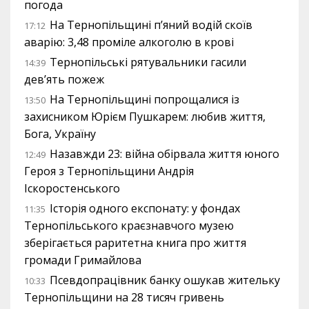
погода
На Тернопільщині п’яний водій скоїв
17:12
аварію: 3,48 проміле алкоголю в крові
Тернопільські рятувальники гасили
14:39
дев’ять пожеж
На Тернопільщині попрощалися із
13:50
захисником Юрієм Пушкарем: любив життя,
Бога, Україну
Назавжди 23: війна обірвала життя юного
12:49
Героя з Тернопільщини Андрія
Іскоростенського
Історія одного експонату: у фондах
11:35
Тернопільського краєзнавчого музею
зберігається раритетна книга про життя
громади Гримайлова
Псевдопрацівник банку ошукав жительку
10:33
Тернопільщини на 28 тисяч гривень