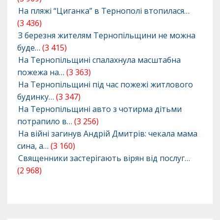
На пляжі “Циганка” в Тернополі втопилася…
(3 436)
З березня жителям Тернопільщини не можна
буде…
(3 415)
На Тернопільщині спалахнула масштабна
пожежа на…
(3 363)
На Тернопільщині під час пожежі житлового
будинку…
(3 347)
На Тернопільщині авто з чотирма дітьми
потрапило в…
(3 256)
На війні загинув Андрій Дмитрів: чекала мама
сина, а…
(3 160)
Священники застерігають вірян від послуг…
(2 968)