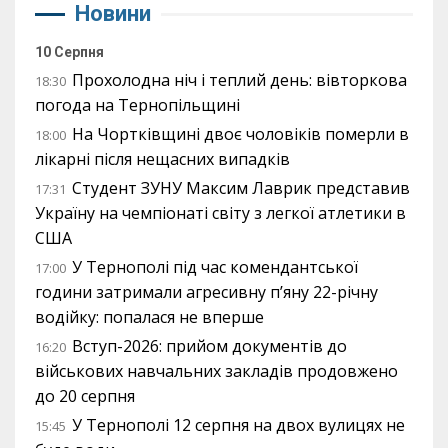
Новини
10 Серпня
Прохолодна ніч і теплий день: вівторкова
18:30
погода на Тернопільщині
На Чортківщині двоє чоловіків померли в
18:00
лікарні після нещасних випадків
Студент ЗУНУ Максим Лаврик представив
17:31
Україну на чемпіонаті світу з легкої атлетики в
США
У Тернополі під час комендантської
17:00
години затримали агресивну п’яну 22-річну
водійку: попалася не вперше
Вступ-2026: прийом документів до
16:20
військових навчальних закладів продовжено
до 20 серпня
У Тернополі 12 серпня на двох вулицях не
15:45