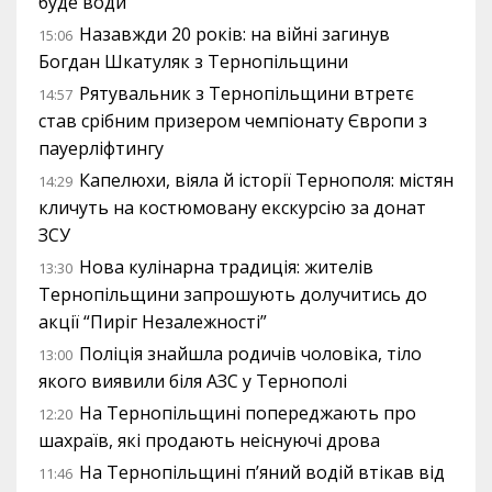
буде води
Назавжди 20 років: на війні загинув
15:06
Богдан Шкатуляк з Тернопільщини
Рятувальник з Тернопільщини втретє
14:57
став срібним призером чемпіонату Європи з
пауерліфтингу
Капелюхи, віяла й історії Тернополя: містян
14:29
кличуть на костюмовану екскурсію за донат
ЗСУ
Нова кулінарна традиція: жителів
13:30
Тернопільщини запрошують долучитись до
акції “Пиріг Незалежності”
Поліція знайшла родичів чоловіка, тіло
13:00
якого виявили біля АЗС у Тернополі
На Тернопільщині попереджають про
12:20
шахраїв, які продають неіснуючі дрова
На Тернопільщині п’яний водій втікав від
11:46