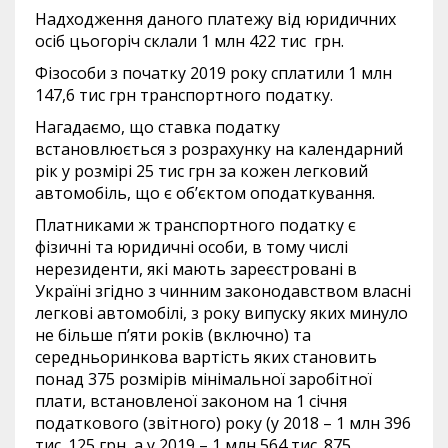
Надходження даного платежу від юридичних
осіб цьогоріч склали 1 млн 422 тис грн.
Фізособи з початку 2019 року сплатили 1 млн
147,6 тис грн транспортного податку.
Нагадаємо, що ставка податку
встановлюється з розрахунку на календарний
рік у розмірі 25 тис грн за кожен легковий
автомобіль, що є об’єктом оподаткування.
Платниками ж транспортного податку є
фізичні та юридичні особи, в тому числі
нерезиденти, які мають зареєстровані в
Україні згідно з чинним законодавством власні
легкові автомобілі, з року випуску яких минуло
не більше п’яти років (включно) та
середньоринкова вартість яких становить
понад 375 розмірів мінімальної заробітної
плати, встановленої законом на 1 січня
податкового (звітного) року (у 2018 – 1 млн 396
тис. 125 грн, а у 2019 – 1 млн 564 тис. 875