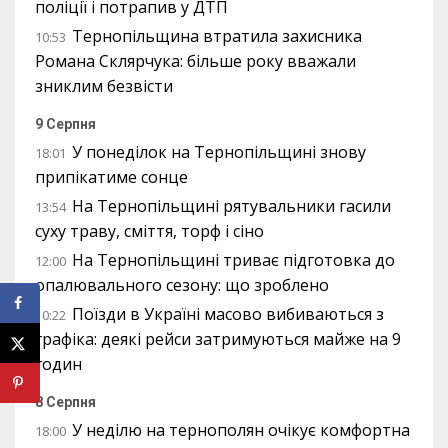
поліції і потрапив у ДТП
Тернопільщина втратила захисника
10:53
Романа Склярчука: більше року вважали
зниклим безвісти
9 Серпня
У понеділок на Тернопільщині знову
18:01
припікатиме сонце
На Тернопільщині рятувальники гасили
13:54
суху траву, сміття, торф і сіно
На Тернопільщині триває підготовка до
12:00
опалювального сезону: що зроблено
Поїзди в Україні масово вибиваються з
10:22
графіка: деякі рейси затримуються майже на 9
годин
8 Серпня
У неділю на тернополян очікує комфортна
18:00