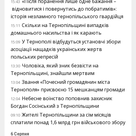
«Після поранення лише одне бажання –
15:43
відновитися і повернутись до побратимів»:
історія незламного тернопільського гвардійця
Скільки на Тернопільщині випадків
15:11
домашнього насильства і як карають
У Тернополі відбудуться установчі збори
15:09
асоціації нащадків українських жертв
польських репресій
Чоловіка, який зник безвісти на
13:30
Тернопільщині, знайшли мертвим
Звання «Почесний громадянин міста
13:04
Тернополя» присвоєно 15 мешканцям громади
Небесне воїнство поповнив захисник
12:04
Богдан Сосінський з Тернопільщини
Жителі Тернопільщини за сім місяців
09:10
сплатили понад 1,6 млрд грн військового збору
6 Серпня