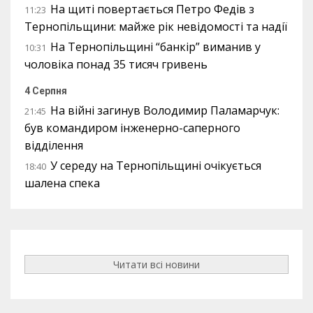
На щиті повертається Петро Федів з
11:23
Тернопільщини: майже рік невідомості та надії
На Тернопільщині “банкір” виманив у
10:31
чоловіка понад 35 тисяч гривень
4 Серпня
На війні загинув Володимир Паламарчук:
21:45
був командиром інженерно-саперного
відділення
У середу на Тернопільщині очікується
18:40
шалена спека
Читати всі новини