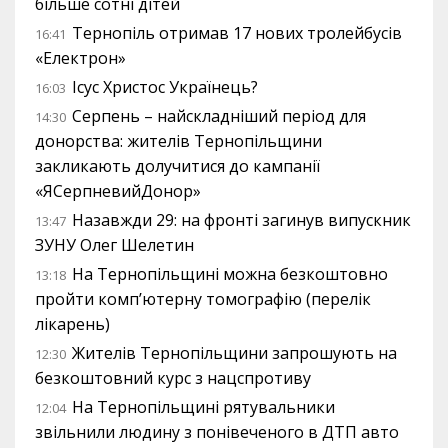
більше сотні дітей
Тернопіль отримав 17 нових тролейбусів
16:41
«Електрон»
Ісус Христос Українець?
16:03
Серпень – найскладніший період для
14:30
донорства: жителів Тернопільщини
закликають долучитися до кампанії
«ЯСерпневийДонор»
Назавжди 29: на фронті загинув випускник
13:47
ЗУНУ Олег Шелетин
На Тернопільщині можна безкоштовно
13:18
пройти комп’ютерну томографію (перелік
лікарень)
Жителів Тернопільщини запрошують на
12:30
безкоштовний курс з нацспротиву
На Тернопільщині рятувальники
12:04
звільнили людину з понівеченого в ДТП авто