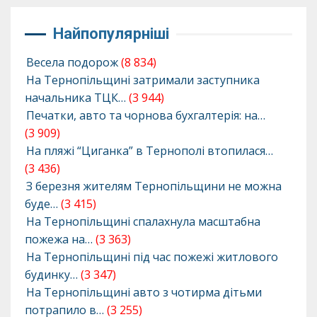
Найпопулярніші
Весела подорож
(8 834)
На Тернопільщині затримали заступника
начальника ТЦК…
(3 944)
Печатки, авто та чорнова бухгалтерія: на…
(3 909)
На пляжі “Циганка” в Тернополі втопилася…
(3 436)
З березня жителям Тернопільщини не можна
буде…
(3 415)
На Тернопільщині спалахнула масштабна
пожежа на…
(3 363)
На Тернопільщині під час пожежі житлового
будинку…
(3 347)
На Тернопільщині авто з чотирма дітьми
потрапило в…
(3 255)