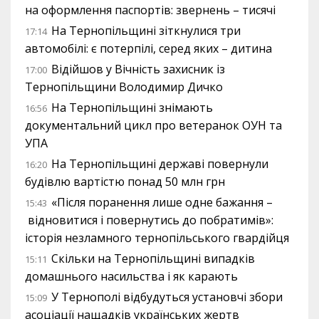
на оформлення паспортів: звернень – тисячі
На Тернопільщині зіткнулися три
17:14
автомобілі: є потерпілі, серед яких – дитина
Відійшов у Вічність захисник із
17:00
Тернопільщини Володимир Дичко
На Тернопільщині знімають
16:56
документальний цикл про ветеранок ОУН та
УПА
На Тернопільщині державі повернули
16:20
будівлю вартістю понад 50 млн грн
«Після поранення лише одне бажання –
15:43
відновитися і повернутись до побратимів»:
історія незламного тернопільського гвардійця
Скільки на Тернопільщині випадків
15:11
домашнього насильства і як карають
У Тернополі відбудуться установчі збори
15:09
асоціації нащадків українських жертв