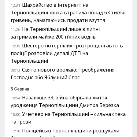
Шахрайство в інтернеті: на
12:31
Тернопільщині жінка втратила понад 63 тисячі
гривень, намагаючись продати взуття
На Тернопільщині лише в липні
11:26
затримали майже 200 п’яних водіїв
Шестеро потерпілих і розтрощені авто: в
10:35
поліції розповіли деталі ДТП на
Тернопільщині
Свято нового врожаю: Преображення
09:13
Господнє або Яблучний Спас
5 Серпня
Назавжди 33: війна обірвала життя
18:54
уродженця Тернопільщини Дмитра Березка
У четвер на Тернопільщині – сильна спека
18:00
та грози
Поліцейські Тернопільщини розшукали
17:16