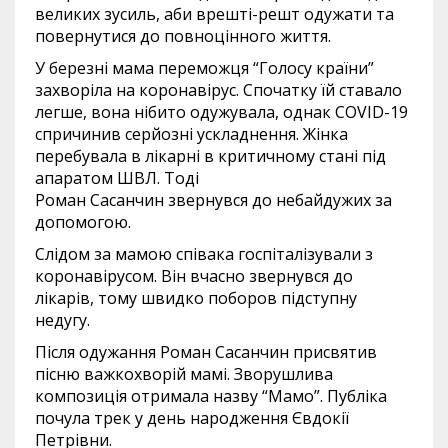
великих зусиль, аби врешті-решт одужати та
повернутися до повноцінного життя.
У березні мама переможця “Голосу країни”
захворіла на коронавірус. Спочатку їй ставало
легше, вона нібито одужувала, однак COVID-19
спричинив серйозні ускладнення. Жінка
перебувала в лікарні в критичному стані під
апаратом ШВЛ. Тоді
Роман Сасанчин звернувся до небайдужих за
допомогою.
Слідом за мамою співака госпіталізували з
коронавірусом. Він вчасно звернувся до
лікарів, тому швидко поборов підступну
недугу.
Після одужання Роман Сасанчин присвятив
пісню важкохворій мамі. Зворушлива
композиція отримала назву “Мамо”. Публіка
почула трек у день народження Євдокії
Петрівни.