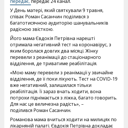
передає,
передає 24 канал.
У День матері, який святкували 9 травня,
співак Роман Сасанчин поділився з
багатотисячною аудиторію шанувальників
радісною звісткою.
Його мама Євдокія Петрівна нарешті
отримала негативний тест на коронавірус, з
яким боролася довгих два місяці. Жінку
перевели з реанімації до стаціонарного
відділення, де триватиме реабілітація.
«Мою маму перевели з реанімації у звичайне
відділення, де її поки лікують. Тест на COVID-19
вже негативний, залишилася тільки
реабілітація. Її зараз вчать ходити, вона
потрохи піднімається з ліжка, багато говорить.
Для нас це величезна радість», –
поділився Роман Сасанчин.
Романова мама вчиться ходити на милицях по
лікарняній палаті. Євдокія Петрівна докладає