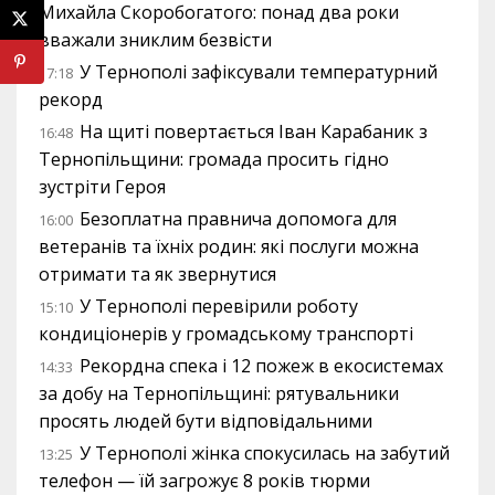
Михайла Скоробогатого: понад два роки
вважали зниклим безвісти
У Тернополі зафіксували температурний
17:18
рекорд
На щиті повертається Іван Карабаник з
16:48
Тернопільщини: громада просить гідно
зустріти Героя
Безоплатна правнича допомога для
16:00
ветеранів та їхніх родин: які послуги можна
отримати та як звернутися
У Тернополі перевірили роботу
15:10
кондиціонерів у громадському транспорті
Рекордна спека і 12 пожеж в екосистемах
14:33
за добу на Тернопільщині: рятувальники
просять людей бути відповідальними
У Тернополі жінка спокусилась на забутий
13:25
телефон — їй загрожує 8 років тюрми