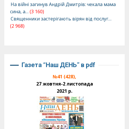
На війні загинув Андрій Дмитрів: чекала мама
сина, а…
(3 160)
Священники застерігають вірян від послуг…
(2 968)
Газета “Наш ДЕНЬ” в pdf
№41 (428),
27 жовтня-2 листопада
2021 р.