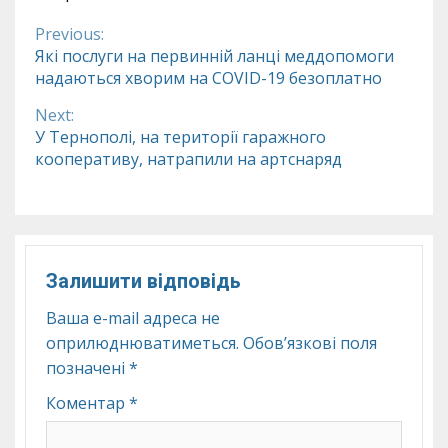
Previous:
Continue
Які послуги на первинній ланці меддопомоги
надаються хворим на COVID-19 безоплатно
Reading
Next:
У Тернополі, на території гаражного
кооперативу, натрапили на артснаряд
Залишити відповідь
Ваша e-mail адреса не
оприлюднюватиметься.
Обов’язкові поля
позначені
*
Коментар
*