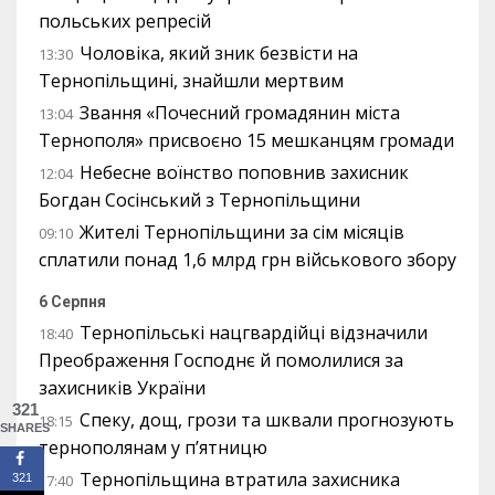
польських репресій
Чоловіка, який зник безвісти на
13:30
Тернопільщині, знайшли мертвим
Звання «Почесний громадянин міста
13:04
Тернополя» присвоєно 15 мешканцям громади
Небесне воїнство поповнив захисник
12:04
Богдан Сосінський з Тернопільщини
Жителі Тернопільщини за сім місяців
09:10
сплатили понад 1,6 млрд грн військового збору
6 Серпня
Тернопільські нацгвардійці відзначили
18:40
Преображення Господнє й помолилися за
захисників України
321
Спеку, дощ, грози та шквали прогнозують
18:15
SHARES
тернополянам у п’ятницю
Тернопільщина втратила захисника
321
17:40