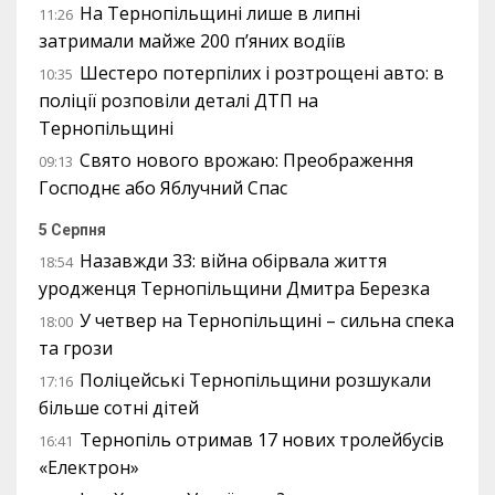
На Тернопільщині лише в липні
11:26
затримали майже 200 п’яних водіїв
Шестеро потерпілих і розтрощені авто: в
10:35
поліції розповіли деталі ДТП на
Тернопільщині
Свято нового врожаю: Преображення
09:13
Господнє або Яблучний Спас
5 Серпня
Назавжди 33: війна обірвала життя
18:54
уродженця Тернопільщини Дмитра Березка
У четвер на Тернопільщині – сильна спека
18:00
та грози
Поліцейські Тернопільщини розшукали
17:16
більше сотні дітей
Тернопіль отримав 17 нових тролейбусів
16:41
«Електрон»