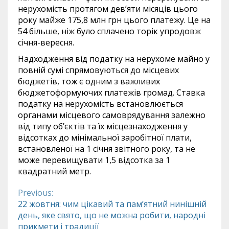
нерухомість протягом дев’яти місяців цього
року майже 175,8 млн грн цього платежу. Це на
54 більше, ніж було сплачено торік упродовж
січня-вересня.
Надходження від податку на нерухоме майно у
повній сумі спрямовуються до місцевих
бюджетів, тож є одним з важливих
бюджетоформуючих платежів громад. Ставка
податку на нерухомість встановлюється
органами місцевого самоврядування залежно
від типу об’єктів та їх місцезнаходження у
відсотках до мінімальної заробітної плати,
встановленої на 1 січня звітного року, та не
може перевищувати 1,5 відсотка за 1
квадратний метр.
Previous:
Continue
22 жовтня: чим цікавий та пам’ятний нинішній
день, яке свято, що не можна робити, народні
Reading
прикмети і традиції