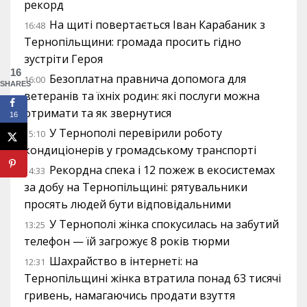
рекорд
На щиті повертається Іван Карабаник з
16:48
Тернопільщини: громада просить гідно
зустріти Героя
16
Безоплатна правнича допомога для
16:00
SHARES
ветеранів та їхніх родин: які послуги можна
отримати та як звернутися
16
У Тернополі перевірили роботу
15:10
кондиціонерів у громадському транспорті
Рекордна спека і 12 пожеж в екосистемах
14:33
за добу на Тернопільщині: рятувальники
просять людей бути відповідальними
У Тернополі жінка спокусилась на забутий
13:25
телефон — їй загрожує 8 років тюрми
Шахрайство в інтернеті: на
12:31
Тернопільщині жінка втратила понад 63 тисячі
гривень, намагаючись продати взуття