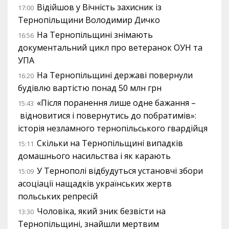
Відійшов у Вічність захисник із
17:00
Тернопільщини Володимир Дичко
На Тернопільщині знімають
16:56
документальний цикл про ветеранок ОУН та
УПА
На Тернопільщині державі повернули
16:20
будівлю вартістю понад 50 млн грн
«Після поранення лише одне бажання –
15:43
відновитися і повернутись до побратимів»:
історія незламного тернопільського гвардійця
Скільки на Тернопільщині випадків
15:11
домашнього насильства і як карають
У Тернополі відбудуться установчі збори
15:09
асоціації нащадків українських жертв
польських репресій
Чоловіка, який зник безвісти на
13:30
Тернопільщині, знайшли мертвим