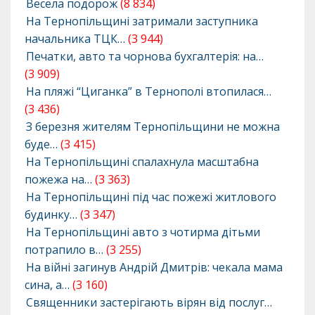
Весела подорож
(8 834)
На Тернопільщині затримали заступника
начальника ТЦК…
(3 944)
Печатки, авто та чорнова бухгалтерія: на…
(3 909)
На пляжі “Циганка” в Тернополі втопилася…
(3 436)
З березня жителям Тернопільщини не можна
буде…
(3 415)
На Тернопільщині спалахнула масштабна
пожежа на…
(3 363)
На Тернопільщині під час пожежі житлового
будинку…
(3 347)
На Тернопільщині авто з чотирма дітьми
потрапило в…
(3 255)
На війні загинув Андрій Дмитрів: чекала мама
сина, а…
(3 160)
Священники застерігають вірян від послуг…