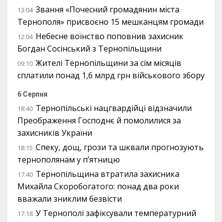
Звання «Почесний громадянин міста
13:04
Тернополя» присвоєно 15 мешканцям громади
Небесне воїнство поповнив захисник
12:04
Богдан Сосінський з Тернопільщини
Жителі Тернопільщини за сім місяців
09:10
сплатили понад 1,6 млрд грн військового збору
6 Серпня
Тернопільські нацгвардійці відзначили
18:40
Преображення Господнє й помолилися за
захисників України
Спеку, дощ, грози та шквали прогнозують
18:15
тернополянам у п’ятницю
Тернопільщина втратила захисника
17:40
Михайла Скоробогатого: понад два роки
вважали зниклим безвісти
У Тернополі зафіксували температурний
17:18