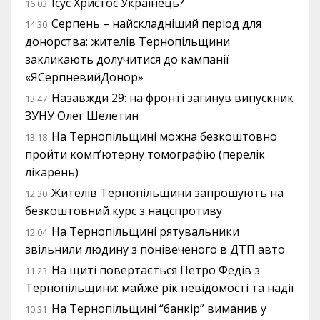
Ісус Христос Українець?
16:03
Серпень – найскладніший період для
14:30
донорства: жителів Тернопільщини
закликають долучитися до кампанії
«ЯСерпневийДонор»
Назавжди 29: на фронті загинув випускник
13:47
ЗУНУ Олег Шелетин
На Тернопільщині можна безкоштовно
13:18
пройти комп’ютерну томографію (перелік
лікарень)
Жителів Тернопільщини запрошують на
12:30
безкоштовний курс з нацспротиву
На Тернопільщині рятувальники
12:04
звільнили людину з понівеченого в ДТП авто
На щиті повертається Петро Федів з
11:23
Тернопільщини: майже рік невідомості та надії
На Тернопільщині “банкір” виманив у
10:31