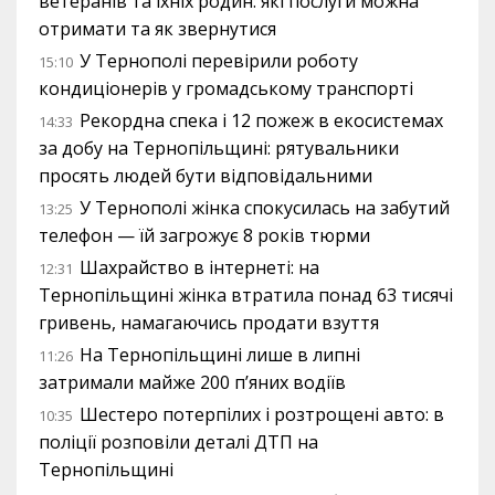
ветеранів та їхніх родин: які послуги можна
отримати та як звернутися
У Тернополі перевірили роботу
15:10
кондиціонерів у громадському транспорті
Рекордна спека і 12 пожеж в екосистемах
14:33
за добу на Тернопільщині: рятувальники
просять людей бути відповідальними
У Тернополі жінка спокусилась на забутий
13:25
телефон — їй загрожує 8 років тюрми
Шахрайство в інтернеті: на
12:31
Тернопільщині жінка втратила понад 63 тисячі
гривень, намагаючись продати взуття
На Тернопільщині лише в липні
11:26
затримали майже 200 п’яних водіїв
Шестеро потерпілих і розтрощені авто: в
10:35
поліції розповіли деталі ДТП на
Тернопільщині