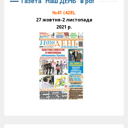
Газета “Наш ДЕНЬ” в pdf
№41 (428),
27 жовтня-2 листопада
2021 р.