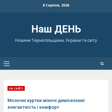
Skip
8 Серпня, 2026
to
content
Наш ДЕНЬ
Новини Тернопільщини, України та світу
Primary
Menu
НА САЙТІ
Молочні куртки жіночі демісезонні:
елегантність і комфорт