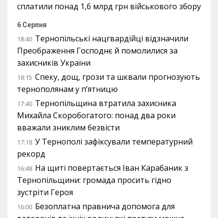
сплатили понад 1,6 млрд грн військового збору
6 Серпня
Тернопільські нацгвардійці відзначили
18:40
Преображення Господнє й помолилися за
захисників України
Спеку, дощ, грози та шквали прогнозують
18:15
тернополянам у п’ятницю
Тернопільщина втратила захисника
17:40
Михайла Скоробогатого: понад два роки
вважали зниклим безвісти
У Тернополі зафіксували температурний
17:18
рекорд
На щиті повертається Іван Карабаник з
16:48
Тернопільщини: громада просить гідно
зустріти Героя
Безоплатна правнича допомога для
16:00