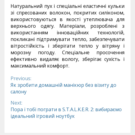
Натуральний пух і спеціальні еластичні кульки
зі спресованих волокон, покритих силіконом,
використовуються в якості утеплювача для
верхнього одягу. Матеріали, розроблені з
використанням інноваційних технологій,
покликані підтримувати тепло, забезпечувати
вітростійкість і зберігати тепло у вітряну і
морозну погоду. Спеціальне просочення
ефективно видаляє вологу, зберігає сухість і
максимальний комфорт.
Previous:
Continue
Як зробити домашній манікюр без візиту до
салону
Reading
Next:
Пора і тобі пограти в S.T.A.L.K.E.R. 2: вибираємо
ідеальний ігровий ноутбук