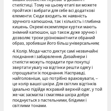
стилістиці. Тому на цьому етапі ви можете
пройтися і вибрати для себе всі додаткові
елементи. Сюди входить як наявність
зручного капюшона, так і кількість і глибина
кишень. Окремі екземпляри куртки мають
знімний капюшон, що також дуже зручно і
дозволяє трохи урізноманітнити обраний
образ, зробивши його більш універсальним;
Колір. Мода часто диктує самі незвичайні
поєднання і забарвлення. Дизайнери і
стилісти можуть порадити при покупці
звертати увагу на відтінки решти одягу і
спрощувати їх поєднання. Насправді,
найголовніше, що потрібно враховувати, –
це колір вашої шкіри. Для світлих відтінків
ідеально підійде яскравий верхній одяг, у той
же час засмагла і смаглява шкіра добре
поєднується з пастельними, блідими і
світлими тонами.