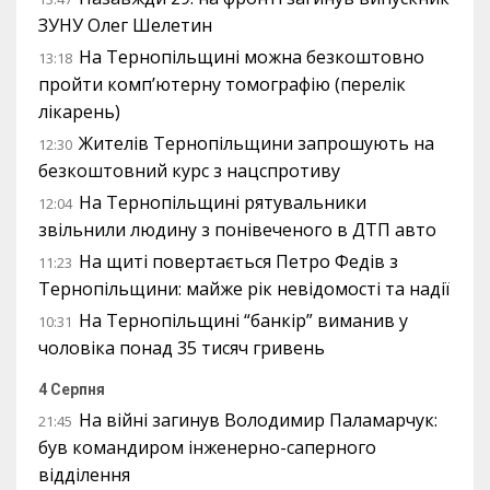
ЗУНУ Олег Шелетин
На Тернопільщині можна безкоштовно
13:18
пройти комп’ютерну томографію (перелік
лікарень)
Жителів Тернопільщини запрошують на
12:30
безкоштовний курс з нацспротиву
На Тернопільщині рятувальники
12:04
звільнили людину з понівеченого в ДТП авто
На щиті повертається Петро Федів з
11:23
Тернопільщини: майже рік невідомості та надії
На Тернопільщині “банкір” виманив у
10:31
чоловіка понад 35 тисяч гривень
4 Серпня
На війні загинув Володимир Паламарчук:
21:45
був командиром інженерно-саперного
відділення