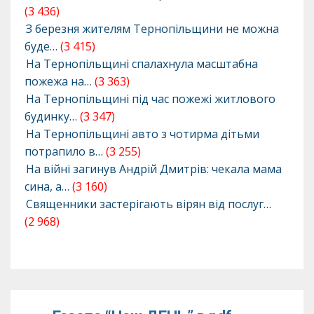
(3 436)
З березня жителям Тернопільщини не можна
буде…
(3 415)
На Тернопільщині спалахнула масштабна
пожежа на…
(3 363)
На Тернопільщині під час пожежі житлового
будинку…
(3 347)
На Тернопільщині авто з чотирма дітьми
потрапило в…
(3 255)
На війні загинув Андрій Дмитрів: чекала мама
сина, а…
(3 160)
Священники застерігають вірян від послуг…
(2 968)