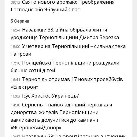
Свято нового врожаю: Преображення
09:13
Господнє або Яблучний Спас
5 Серпня
Назавжди 33: війна обірвала життя
18:54
уродженця Тернопільщини Дмитра Березка
У четвер на Тернопільщині – сильна спека
18:00
та грози
Поліцейські Тернопільщини розшукали
17:16
більше сотні дітей
Тернопіль отримав 17 нових тролейбусів
16:41
«Електрон»
Ісус Христос Українець?
16:03
Серпень – найскладніший період для
14:30
донорства: жителів Тернопільщини
закликають долучитися до кампанії
«ЯСерпневийДонор»
Назавжди 29: на фронті загинув випускник
13:47