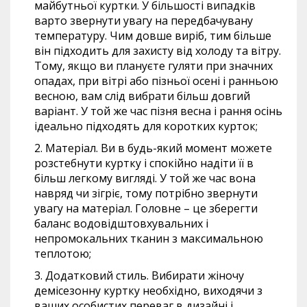
майбутньої куртки. У більшості випадків
варто звернути увагу на передбачувану
температуру. Чим довше виріб, тим більше
він підходить для захисту від холоду та вітру.
Тому, якщо ви плануєте гуляти при значних
опадах, при вітрі або пізньої осені і ранньою
весною, вам слід вибрати більш довгий
варіант. У той же час пізня весна і рання осінь
ідеально підходять для коротких курток;
Матеріал. Ви в будь-який момент можете
розстебнути куртку і спокійно надіти її в
більш легкому вигляді. У той же час вона
навряд чи зігріє, тому потрібно звернути
увагу на матеріал. Головне – це зберегти
баланс водовідштовхувальних і
непромокальних тканин з максимальною
теплотою;
Додатковий стиль. Вибирати жіночу
демісезонну куртку необхідно, виходячи з
ваших особистих переваг в дизайні і