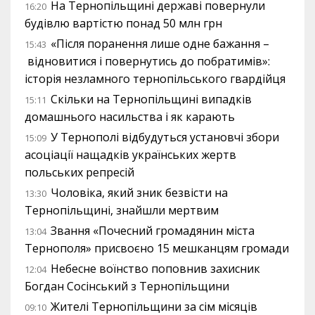
На Тернопільщині державі повернули
16:20
будівлю вартістю понад 50 млн грн
«Після поранення лише одне бажання –
15:43
відновитися і повернутись до побратимів»:
історія незламного тернопільського гвардійця
Скільки на Тернопільщині випадків
15:11
домашнього насильства і як карають
У Тернополі відбудуться установчі збори
15:09
асоціації нащадків українських жертв
польських репресій
Чоловіка, який зник безвісти на
13:30
Тернопільщині, знайшли мертвим
Звання «Почесний громадянин міста
13:04
Тернополя» присвоєно 15 мешканцям громади
Небесне воїнство поповнив захисник
12:04
Богдан Сосінський з Тернопільщини
Жителі Тернопільщини за сім місяців
09:10