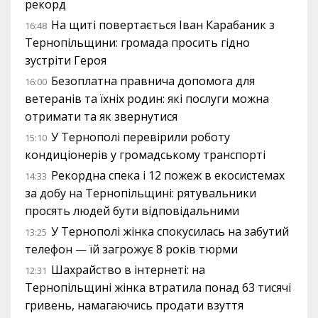
рекорд
На щиті повертається Іван Карабаник з
16:48
Тернопільщини: громада просить гідно
зустріти Героя
Безоплатна правнича допомога для
16:00
ветеранів та їхніх родин: які послуги можна
отримати та як звернутися
У Тернополі перевірили роботу
15:10
кондиціонерів у громадському транспорті
Рекордна спека і 12 пожеж в екосистемах
14:33
за добу на Тернопільщині: рятувальники
просять людей бути відповідальними
У Тернополі жінка спокусилась на забутий
13:25
телефон — їй загрожує 8 років тюрми
Шахрайство в інтернеті: на
12:31
Тернопільщині жінка втратила понад 63 тисячі
гривень, намагаючись продати взуття