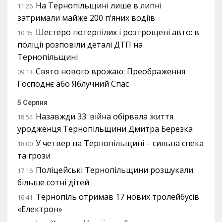
На Тернопільщині лише в липні
11:26
затримали майже 200 п’яних водіїв
Шестеро потерпілих і розтрощені авто: в
10:35
поліції розповіли деталі ДТП на
Тернопільщині
Свято нового врожаю: Преображення
09:13
Господнє або Яблучний Спас
5 Серпня
Назавжди 33: війна обірвала життя
18:54
уродженця Тернопільщини Дмитра Березка
У четвер на Тернопільщині – сильна спека
18:00
та грози
Поліцейські Тернопільщини розшукали
17:16
більше сотні дітей
Тернопіль отримав 17 нових тролейбусів
16:41
«Електрон»