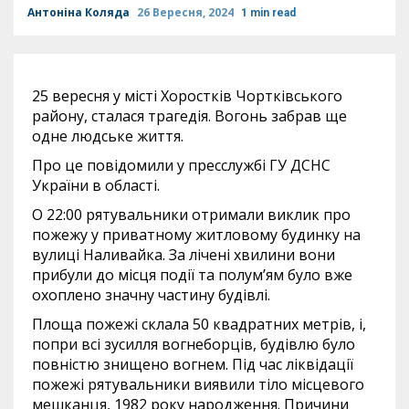
Антоніна Коляда
26 Вересня, 2024
1 min read
25 вересня у місті Хоростків Чортківського
району, сталася трагедія. Вогонь забрав ще
одне людське життя.
Про це повідомили у пресслужбі ГУ ДСНС
України в області.
О 22:00 рятувальники отримали виклик про
пожежу у приватному житловому будинку на
вулиці Наливайка. За лічені хвилини вони
прибули до місця події та полум’ям було вже
охоплено значну частину будівлі.
Площа пожежі склала 50 квадратних метрів, і,
попри всі зусилля вогнеборців, будівлю було
повністю знищено вогнем. Під час ліквідації
пожежі рятувальники виявили тіло місцевого
мешканця, 1982 року народження. Причини