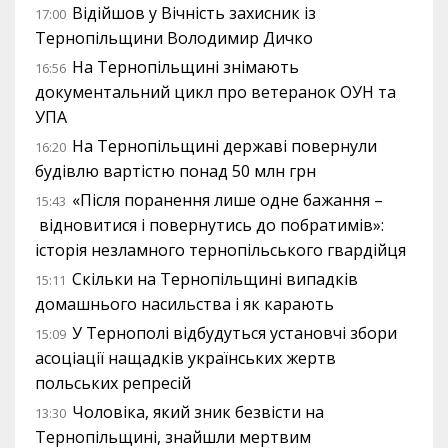
Відійшов у Вічність захисник із
17:00
Тернопільщини Володимир Дичко
На Тернопільщині знімають
16:56
документальний цикл про ветеранок ОУН та
УПА
На Тернопільщині державі повернули
16:20
будівлю вартістю понад 50 млн грн
«Після поранення лише одне бажання –
15:43
відновитися і повернутись до побратимів»:
історія незламного тернопільського гвардійця
Скільки на Тернопільщині випадків
15:11
домашнього насильства і як карають
У Тернополі відбудуться установчі збори
15:09
асоціації нащадків українських жертв
польських репресій
Чоловіка, який зник безвісти на
13:30
Тернопільщині, знайшли мертвим