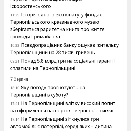
Іскоростенського
Історія одного експонату: у фондах
11:35
Тернопільського краєзнавчого музею
зберігається раритетна книга про життя
громади Гримайлова
Псевдопрацівник банку ошукав жительку
10:33
Тернопільщини на 28 тисяч гривень
Понад 5,8 млрд грн на соціальні гарантії
09:21
сплатили на Тернопільщині
7 Серпня
Яку погоду прогнозують на
18:10
Тернопільщині в суботу?
На Тернопільщині влітку високий попит
17:41
на оформлення паспортів: звернень – тисячі
На Тернопільщині зіткнулися три
17:14
автомобілі: є потерпілі, серед яких – дитина