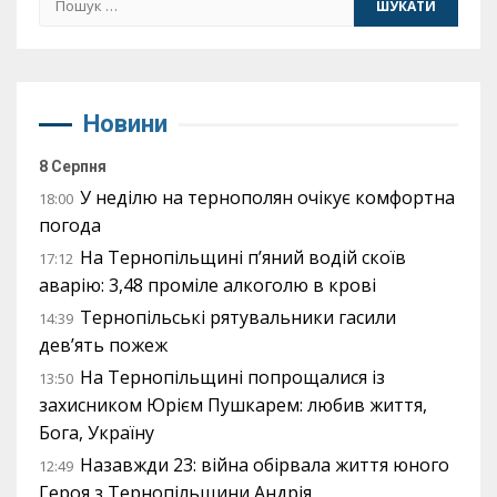
Новини
8 Серпня
У неділю на тернополян очікує комфортна
18:00
погода
На Тернопільщині п’яний водій скоїв
17:12
аварію: 3,48 проміле алкоголю в крові
Тернопільські рятувальники гасили
14:39
дев’ять пожеж
На Тернопільщині попрощалися із
13:50
захисником Юрієм Пушкарем: любив життя,
Бога, Україну
Назавжди 23: війна обірвала життя юного
12:49
Героя з Тернопільщини Андрія