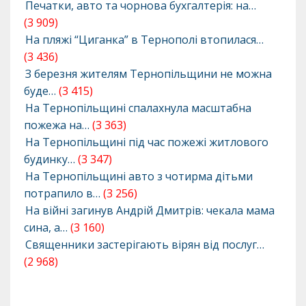
Печатки, авто та чорнова бухгалтерія: на…
(3 909)
На пляжі “Циганка” в Тернополі втопилася…
(3 436)
З березня жителям Тернопільщини не можна
буде…
(3 415)
На Тернопільщині спалахнула масштабна
пожежа на…
(3 363)
На Тернопільщині під час пожежі житлового
будинку…
(3 347)
На Тернопільщині авто з чотирма дітьми
потрапило в…
(3 256)
На війні загинув Андрій Дмитрів: чекала мама
сина, а…
(3 160)
Священники застерігають вірян від послуг…
(2 968)