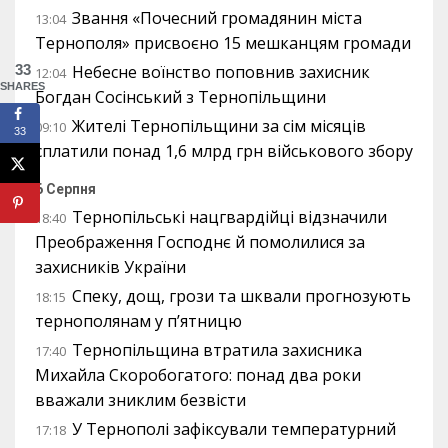
Звання «Почесний громадянин міста
13:04
Тернополя» присвоєно 15 мешканцям громади
33
Небесне воїнство поповнив захисник
12:04
SHARES
Богдан Сосінський з Тернопільщини
Жителі Тернопільщини за сім місяців
09:10
33
сплатили понад 1,6 млрд грн військового збору
6 Серпня
Тернопільські нацгвардійці відзначили
18:40
Преображення Господнє й помолилися за
захисників України
Спеку, дощ, грози та шквали прогнозують
18:15
тернополянам у п’ятницю
Тернопільщина втратила захисника
17:40
Михайла Скоробогатого: понад два роки
вважали зниклим безвісти
У Тернополі зафіксували температурний
17:18