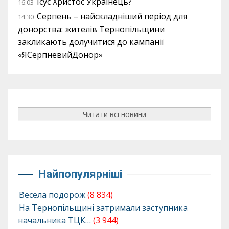
Ісус Христос Українець?
16:03
Серпень – найскладніший період для
14:30
донорства: жителів Тернопільщини
закликають долучитися до кампанії
«ЯСерпневийДонор»
Читати всі новини
Найпопулярніші
Весела подорож
(8 834)
На Тернопільщині затримали заступника
начальника ТЦК…
(3 944)