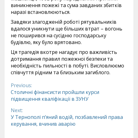
виникнення пожежі та сума завданих збитків
наразі встановлюються.
Завдяки злагодженій роботі рятувальників
вдалося уникнути ще більших втрат – вогонь
не поширився на сусідню господарську
будівлю, яку було врятовано.
Ця трагедія вкотре нагадує про важливість
дотримання правил пожежної безпеки та
необхідність пильності в побуті. Висловлюємо
співчуття рідним та близьким загиблого.
Previous:
Continue
Столичні фінансисти пройшли курси
підвищення кваліфікації в ЗУНУ
Reading
Next:
У Тернополі п’яний водій, позбавлений права
керування, вчинив аварію