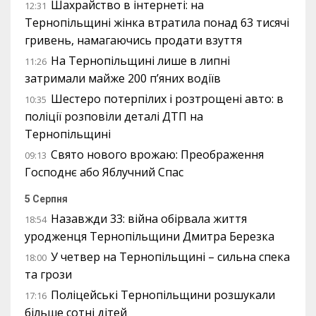
Шахрайство в інтернеті: на
12:31
Тернопільщині жінка втратила понад 63 тисячі
гривень, намагаючись продати взуття
На Тернопільщині лише в липні
11:26
затримали майже 200 п’яних водіїв
Шестеро потерпілих і розтрощені авто: в
10:35
поліції розповіли деталі ДТП на
Тернопільщині
Свято нового врожаю: Преображення
09:13
Господнє або Яблучний Спас
5 Серпня
Назавжди 33: війна обірвала життя
18:54
уродженця Тернопільщини Дмитра Березка
У четвер на Тернопільщині – сильна спека
18:00
та грози
Поліцейські Тернопільщини розшукали
17:16
більше сотні дітей