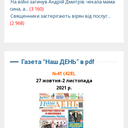
На війні загинув Андрій Дмитрів: чекала мама
сина, а…
(3 160)
Священники застерігають вірян від послуг…
(2 968)
Газета “Наш ДЕНЬ” в pdf
№41 (428),
27 жовтня-2 листопада
2021 р.