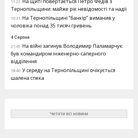
На щиті повертається Петро Федів з
11:23
Тернопільщини: майже рік невідомості та надії
На Тернопільщині “банкір” виманив у
10:31
чоловіка понад 35 тисяч гривень
4 Серпня
На війні загинув Володимир Паламарчук:
21:45
був командиром інженерно-саперного
відділення
У середу на Тернопільщині очікується
18:40
шалена спека
Читати всі новини