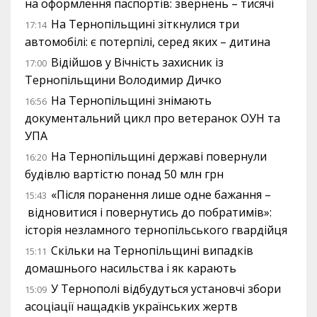
на оформлення паспортів: звернень – тисячі
На Тернопільщині зіткнулися три
17:14
автомобілі: є потерпілі, серед яких – дитина
Відійшов у Вічність захисник із
17:00
Тернопільщини Володимир Дичко
На Тернопільщині знімають
16:56
документальний цикл про ветеранок ОУН та
УПА
На Тернопільщині державі повернули
16:20
будівлю вартістю понад 50 млн грн
«Після поранення лише одне бажання –
15:43
відновитися і повернутись до побратимів»:
історія незламного тернопільського гвардійця
Скільки на Тернопільщині випадків
15:11
домашнього насильства і як карають
У Тернополі відбудуться установчі збори
15:09
асоціації нащадків українських жертв