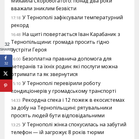
Михайла Скоробогатого: понад два роки
вважали зниклим безвісти
У Тернополі зафіксували температурний
17:18
рекорд
На щиті повертається Іван Карабаник з
16:48
Тернопільщини: громада просить гідно
32
зустріти Героя
SHARES
Безоплатна правнича допомога для
16:00
32
ветеранів та їхніх родин: які послуги можна
отримати та як звернутися
У Тернополі перевірили роботу
15:10
кондиціонерів у громадському транспорті
Рекордна спека і 12 пожеж в екосистемах
14:33
за добу на Тернопільщині: рятувальники
просять людей бути відповідальними
У Тернополі жінка спокусилась на забутий
13:25
телефон — їй загрожує 8 років тюрми