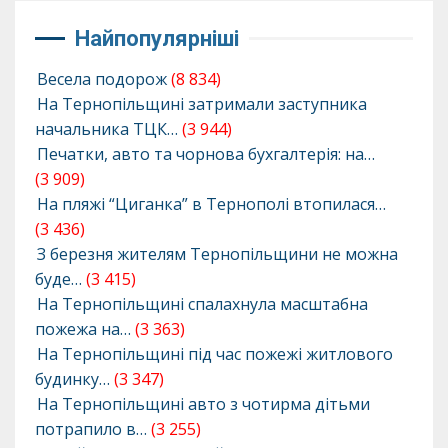
Найпопулярніші
Весела подорож
(8 834)
На Тернопільщині затримали заступника
начальника ТЦК…
(3 944)
Печатки, авто та чорнова бухгалтерія: на…
(3 909)
На пляжі “Циганка” в Тернополі втопилася…
(3 436)
З березня жителям Тернопільщини не можна
буде…
(3 415)
На Тернопільщині спалахнула масштабна
пожежа на…
(3 363)
На Тернопільщині під час пожежі житлового
будинку…
(3 347)
На Тернопільщині авто з чотирма дітьми
потрапило в…
(3 255)