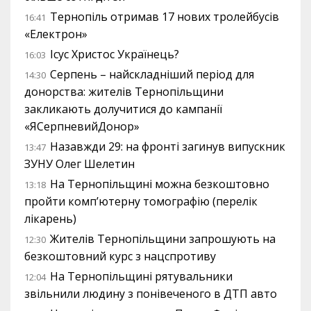
Тернопіль отримав 17 нових тролейбусів
16:41
«Електрон»
Ісус Христос Українець?
16:03
Серпень – найскладніший період для
14:30
донорства: жителів Тернопільщини
закликають долучитися до кампанії
«ЯСерпневийДонор»
Назавжди 29: на фронті загинув випускник
13:47
ЗУНУ Олег Шелетин
На Тернопільщині можна безкоштовно
13:18
пройти комп’ютерну томографію (перелік
лікарень)
Жителів Тернопільщини запрошують на
12:30
безкоштовний курс з нацспротиву
На Тернопільщині рятувальники
12:04
звільнили людину з понівеченого в ДТП авто