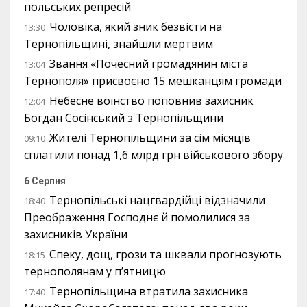
польських репресій
Чоловіка, який зник безвісти на
13:30
Тернопільщині, знайшли мертвим
Звання «Почесний громадянин міста
13:04
Тернополя» присвоєно 15 мешканцям громади
Небесне воїнство поповнив захисник
12:04
Богдан Сосінський з Тернопільщини
Жителі Тернопільщини за сім місяців
09:10
сплатили понад 1,6 млрд грн військового збору
6 Серпня
Тернопільські нацгвардійці відзначили
18:40
Преображення Господнє й помолилися за
захисників України
Спеку, дощ, грози та шквали прогнозують
18:15
тернополянам у п’ятницю
Тернопільщина втратила захисника
17:40