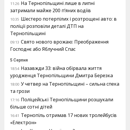
На Тернопільщині лише в липні
11:26
затримали майже 200 п’яних водіїв
Шестеро потерпілих і розтрощені авто: в
10:35
поліції розповіли деталі ДТП на
Тернопільщині
Свято нового врожаю: Преображення
09:13
Господнє або Яблучний Спас
5 Серпня
Назавжди 33: війна обірвала життя
18:54
уродженця Тернопільщини Дмитра Березка
У четвер на Тернопільщині – сильна спека
18:00
та грози
Поліцейські Тернопільщини розшукали
17:16
більше сотні дітей
Тернопіль отримав 17 нових тролейбусів
16:41
«Електрон»