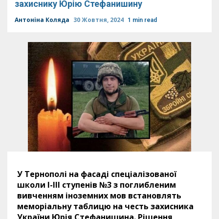
захиснику Юрію Стефанишину
Антоніна Коляда
30 Жовтня, 2024
1 min read
У Тернополі на фасаді спеціалізованої
школи I-III ступенів №3 з поглибленим
вивченням іноземних мов встановлять
меморіальну таблицю на честь захисника
України Юрія Стефанишина. Рішення