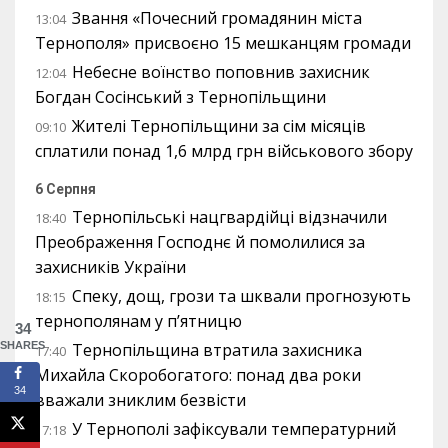
Звання «Почесний громадянин міста
13:04
Тернополя» присвоєно 15 мешканцям громади
Небесне воїнство поповнив захисник
12:04
Богдан Сосінський з Тернопільщини
Жителі Тернопільщини за сім місяців
09:10
сплатили понад 1,6 млрд грн військового збору
6 Серпня
Тернопільські нацгвардійці відзначили
18:40
Преображення Господнє й помолилися за
захисників України
Спеку, дощ, грози та шквали прогнозують
18:15
тернополянам у п’ятницю
34
Тернопільщина втратила захисника
SHARES
17:40
Михайла Скоробогатого: понад два роки
34
вважали зниклим безвісти
У Тернополі зафіксували температурний
17:18