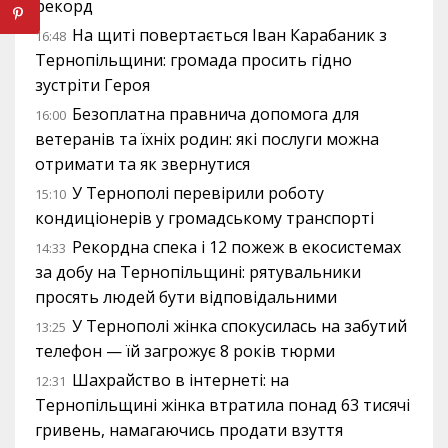
рекорд
На щиті повертається Іван Карабаник з
16:48
Тернопільщини: громада просить гідно
зустріти Героя
Безоплатна правнича допомога для
16:00
ветеранів та їхніх родин: які послуги можна
отримати та як звернутися
У Тернополі перевірили роботу
15:10
кондиціонерів у громадському транспорті
Рекордна спека і 12 пожеж в екосистемах
14:33
за добу на Тернопільщині: рятувальники
просять людей бути відповідальними
У Тернополі жінка спокусилась на забутий
13:25
телефон — їй загрожує 8 років тюрми
Шахрайство в інтернеті: на
12:31
Тернопільщині жінка втратила понад 63 тисячі
гривень, намагаючись продати взуття