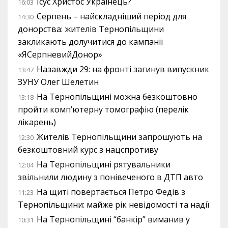
Ісус Христос Українець?
16:03
Серпень – найскладніший період для
14:30
донорства: жителів Тернопільщини
закликають долучитися до кампанії
«ЯСерпневийДонор»
Назавжди 29: на фронті загинув випускник
13:47
ЗУНУ Олег Шелетин
На Тернопільщині можна безкоштовно
13:18
пройти комп’ютерну томографію (перелік
лікарень)
Жителів Тернопільщини запрошують на
12:30
безкоштовний курс з нацспротиву
На Тернопільщині рятувальники
12:04
звільнили людину з понівеченого в ДТП авто
На щиті повертається Петро Федів з
11:23
Тернопільщини: майже рік невідомості та надії
На Тернопільщині “банкір” виманив у
10:31