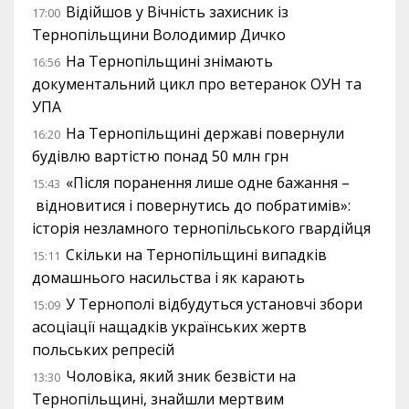
Відійшов у Вічність захисник із
17:00
Тернопільщини Володимир Дичко
На Тернопільщині знімають
16:56
документальний цикл про ветеранок ОУН та
УПА
На Тернопільщині державі повернули
16:20
будівлю вартістю понад 50 млн грн
«Після поранення лише одне бажання –
15:43
відновитися і повернутись до побратимів»:
історія незламного тернопільського гвардійця
Скільки на Тернопільщині випадків
15:11
домашнього насильства і як карають
У Тернополі відбудуться установчі збори
15:09
асоціації нащадків українських жертв
польських репресій
Чоловіка, який зник безвісти на
13:30
Тернопільщині, знайшли мертвим