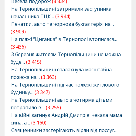
Весела подорож
(8 834)
На Тернопільщині затримали заступника
начальника ТЦК…
(3 944)
Печатки, авто та чорнова бухгалтерія: на…
(3 909)
На пляжі “Циганка” в Тернополі втопилася…
(3 436)
З березня жителям Тернопільщини не можна
буде…
(3 415)
На Тернопільщині спалахнула масштабна
пожежа на…
(3 363)
На Тернопільщині під час пожежі житлового
будинку…
(3 347)
На Тернопільщині авто з чотирма дітьми
потрапило в…
(3 255)
На війні загинув Андрій Дмитрів: чекала мама
сина, а…
(3 160)
Священники застерігають вірян від послуг…