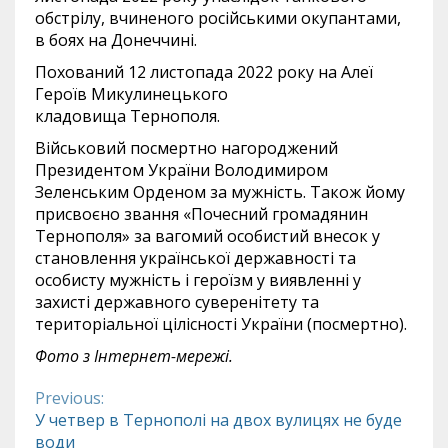
обстрілу, вчиненого російськими окупантами,
в боях на Донеччині.
Похований 12 листопада 2022 року на Алеї
Героїв Микулинецького
кладовища Тернополя.
Військовий посмертно нагороджений
Президентом України Володимиром
Зеленським Орденом за мужність. Також йому
присвоєно звання «Почесний громадянин
Тернополя» за вагомий особистий внесок у
становлення української державності та
особисту мужність і героїзм у виявленні у
захисті державного суверенітету та
територіальної цілісності України (посмертно).
Фото з Інтернет-мережі.
Previous:
Continue
У четвер в Тернополі на двох вулицях не буде
води