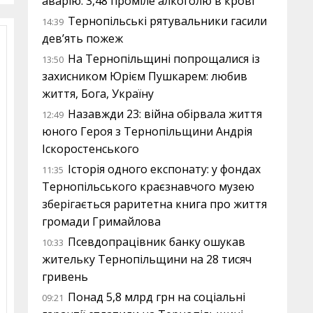
аварію: 3,48 проміле алкоголю в крові
Тернопільські рятувальники гасили
14:39
дев’ять пожеж
На Тернопільщині попрощалися із
13:50
захисником Юрієм Пушкарем: любив
життя, Бога, Україну
Назавжди 23: війна обірвала життя
12:49
юного Героя з Тернопільщини Андрія
Іскоростенського
Історія одного експонату: у фондах
11:35
Тернопільського краєзнавчого музею
зберігається раритетна книга про життя
громади Гримайлова
Псевдопрацівник банку ошукав
10:33
жительку Тернопільщини на 28 тисяч
гривень
Понад 5,8 млрд грн на соціальні
09:21