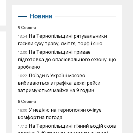
Новини
9 Серпня
На Тернопільщині рятувальники
13:54
гасили суху траву, сміття, торф і сіно
На Тернопільщині триває
12:00
підготовка до опалювального сезону: що
зроблено
Поїзди в Україні масово
10:22
вибиваються з графіка: деякі рейси
затримуються майже на 9 годин
8 Серпня
У неділю на тернополян очікує
18:00
комфортна погода
На Тернопільщині п’яний водій скоїв
17:12