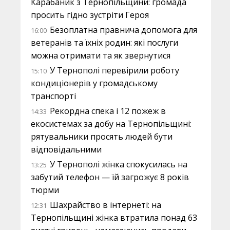
Карабаник з Тернопільщини: громада
просить гідно зустріти Героя
Безоплатна правнича допомога для
16:00
ветеранів та їхніх родин: які послуги
можна отримати та як звернутися
У Тернополі перевірили роботу
15:10
кондиціонерів у громадському
транспорті
Рекордна спека і 12 пожеж в
14:33
екосистемах за добу на Тернопільщині:
рятувальники просять людей бути
відповідальними
У Тернополі жінка спокусилась на
13:25
забутий телефон — їй загрожує 8 років
тюрми
Шахрайство в інтернеті: на
12:31
Тернопільщині жінка втратила понад 63