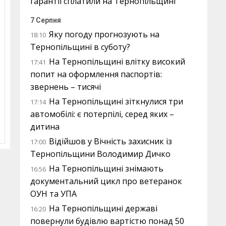
гарантії сплатили на Тернопільщині
7 Серпня
Яку погоду прогнозують на
18:10
Тернопільщині в суботу?
На Тернопільщині влітку високий
17:41
попит на оформлення паспортів:
звернень – тисячі
На Тернопільщині зіткнулися три
17:14
автомобілі: є потерпілі, серед яких –
дитина
Відійшов у Вічність захисник із
17:00
Тернопільщини Володимир Дичко
На Тернопільщині знімають
16:56
документальний цикл про ветеранок
ОУН та УПА
На Тернопільщині державі
16:20
повернули будівлю вартістю понад 50