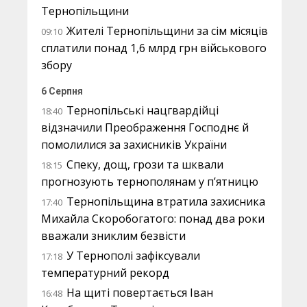
Тернопільщини
Жителі Тернопільщини за сім місяців
09:10
сплатили понад 1,6 млрд грн військового
збору
6 Серпня
Тернопільські нацгвардійці
18:40
відзначили Преображення Господнє й
помолилися за захисників України
Спеку, дощ, грози та шквали
18:15
прогнозують тернополянам у п’ятницю
Тернопільщина втратила захисника
17:40
Михайла Скоробогатого: понад два роки
вважали зниклим безвісти
У Тернополі зафіксували
17:18
температурний рекорд
На щиті повертається Іван
16:48