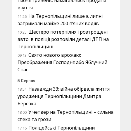
тисячі гривень, намагаючись продати
взуття
На Тернопільщині лише в липні
11:26
затримали майже 200 п’яних водіїв
Шестеро потерпілих і розтрощені
10:35
авто: в поліції розповіли деталі ДТП на
Тернопільщині
Свято нового врожаю:
09:13
Преображення Господнє або Яблучний
Спас
5 Серпня
Назавжди 33: війна обірвала життя
18:54
уродженця Тернопільщини Дмитра
Березка
У четвер на Тернопільщині – сильна
18:00
спека та грози
Поліцейські Тернопільщини
17:16