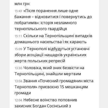
млн грн
«Після поранення лише одне
15:43
бажання – відновитися і повернутись до
побратимів»: історія незламного
тернопільського гвардійця
Скільки на Тернопільщині випадків
15:11
домашнього насильства і як карають
У Тернополі відбудуться установчі
15:09
збори асоціації нащадків українських
жертв польських репресій
Чоловіка, який зник безвісти на
13:30
Тернопільщині, знайшли мертвим
Звання «Почесний громадянин міста
13:04
Тернополя» присвоєно 15 мешканцям
громади
Небесне воїнство поповнив
12:04
захисник Богдан Сосінський з