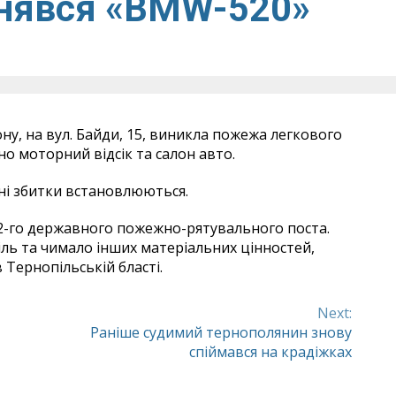
йнявся «BMW-520»
ну, на вул. Байди, 15, виникла пожежа легкового
 моторний відсік та салон авто.
ні збитки встановлюються.
2-го державного пожежно-рятувального поста.
іль та чимало інших матеріальних цінностей,
 Тернопільській бласті.
Next:
Раніше судимий тернополянин знову
спіймався на крадіжках