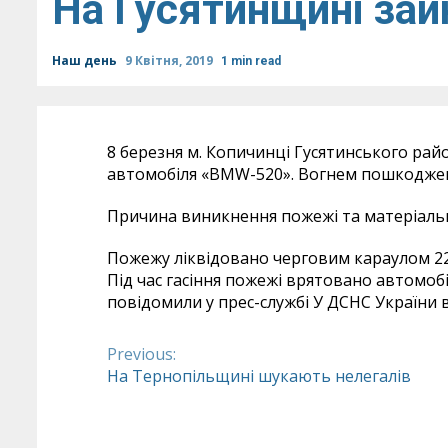
На Гусятинщині за
Наш день
9 Квітня, 2019
1 min read
8 березня м. Копичинці Гусятинського райо
автомобіля «BMW-520». Вогнем пошкоджено
Причина виникнення пожежі та матеріаль
Пожежу ліквідовано черговим караулом 2
Під час гасіння пожежі врятовано автомоб
повідомили у прес-службі У ДСНС України в
Previous:
Continue
На Тернопільщині шукають нелегалів
Reading